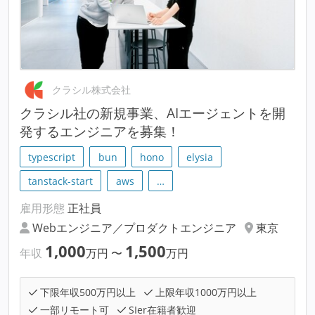
クラシル株式会社
クラシル社の新規事業、AIエージェントを開
発するエンジニアを募集！
typescript
bun
hono
elysia
tanstack-start
aws
…
雇用形態
正社員
Webエンジニア／プロダクトエンジニア
東京
1,000
1,500
年収
万円
〜
万円
下限年収500万円以上
上限年収1000万円以上
一部リモート可
SIer在籍者歓迎