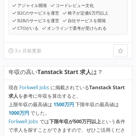
アジャイル開発
コードレビュー文化
B2Cのサービスを運営
椅子が定価6万円以上
B2Bのサービスを運営
自社サービスを開発
CTOがいる
オンラインで選考が受けられる
3ヶ月前更新
年収の高い
Tanstack Start 求人
は？
現在
Forkwell Jobs
に掲載されている
Tanstack Start
求人
を参考に年収を算出すると、
上限年収の最高値は
1500
万円
下限年収の最高値は
1000
万円
でした。
Forkwell Jobs
では
下限年収が500万円以上
という条件
で求人を探すことができますので、ぜひご活用くださ