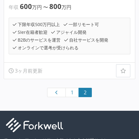
600
800
年収
万円
〜
万円
下限年収500万円以上
一部リモート可
SIer在籍者歓迎
アジャイル開発
B2Bのサービスを運営
自社サービスを開発
オンラインで選考が受けられる
3ヶ月前更新
1
2