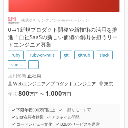
株式会社リンクアンドモチベーション
0→1新規プロダクト開発や新技術の活用を推
進！自社SaaSの新しい価値の創出を担うリー
ドエンジニア募集
ruby
ruby-on-rails
git
github
slack
vue.js
…
雇用形態
正社員
Webエンジニア／プロダクトエンジニア
東京
800
1,000
年収
万円
〜
万円
下限年収500万円以上
一部リモート可
SIer在籍者歓迎
アジャイル開発
コードレビュー文化
B2Bのサービスを運営