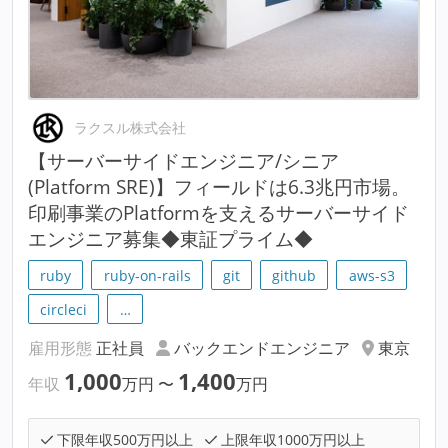
ラクスル株式会社
【サーバーサイドエンジニア/シニア
(Platform SRE)】フィールドは6.3兆円市場。
印刷事業のPlatformを支えるサーバーサイド
エンジニア募集◆東証プライム◆
ruby
ruby-on-rails
git
github
aws-s3
circleci
…
雇用形態
正社員
バックエンドエンジニア
東京
1,000
1,400
年収
万円
〜
万円
下限年収500万円以上
上限年収1000万円以上