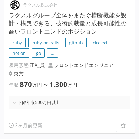
ラクスル株式会社
ラクスルグループ全体をまたぐ横断機能を設
計・構築できる、技術的裁量と成長可能性の
高いフロントエンドのポジション
ruby
ruby-on-rails
github
circleci
notion
go
…
雇用形態
正社員
フロントエンドエンジニア
東京
870
1,300
年収
万円
〜
万円
下限年収500万円以上
2ヶ月前更新