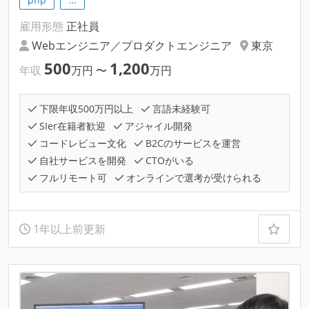
雇用形態
正社員
Webエンジニア／プロダクトエンジニア
東京
500
1,200
年収
万円
〜
万円
下限年収500万円以上
言語未経験可
SIer在籍者歓迎
アジャイル開発
コードレビュー文化
B2Cのサービスを運営
自社サービスを開発
CTOがいる
フルリモート可
オンラインで選考が受けられる
1年以上前更新