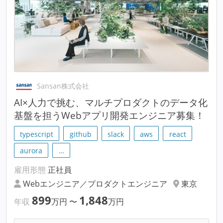
Sansan株式会社
AI×人力で挑む、マルチプロダクトのデータ化
基盤を担うWebアプリ開発エンジニア募集！
typescript
github
slack
aws
react
aurora
…
雇用形態
正社員
Webエンジニア／プロダクトエンジニア
東京
899
1,848
年収
万円
〜
万円