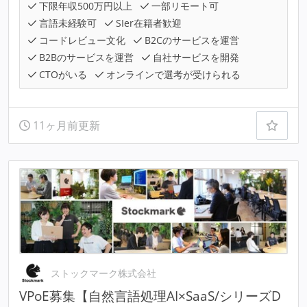
下限年収500万円以上
一部リモート可
言語未経験可
SIer在籍者歓迎
コードレビュー文化
B2Cのサービスを運営
B2Bのサービスを運営
自社サービスを開発
CTOがいる
オンラインで選考が受けられる
11ヶ月前更新
ストックマーク株式会社
VPoE募集【自然言語処理AI×SaaS/シリーズD