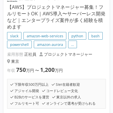
【AWS】プロジェクトマネージャー募集！フ
ルリモートOK｜AWS導入〜サーバーレス開発
など｜エンタープライズ案件が多く経験を積
めます
slack
amazon-web-services
python
bash
powershell
amazon-aurora
…
雇用形態
正社員
プロジェクトマネージャー
東京
750
1,200
年収
万円
〜
万円
下限年収500万円以上
SIer在籍者歓迎
アジャイル開発
コードレビュー文化
B2Bのサービスを運営
東京以外の求人
フルリモート可
オンラインで選考が受けられる