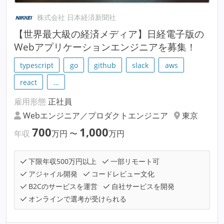
株式会社 日本経済新聞社
【世界最大級の経済メディア】日経電子版の
Webアプリケーションエンジニアを募集！
typescript
go
github
slack
aws
react
…
雇用形態
正社員
Webエンジニア／プロダクトエンジニア
東京
700
1,000
年収
万円
〜
万円
下限年収500万円以上
一部リモート可
アジャイル開発
コードレビュー文化
B2Cのサービスを運営
自社サービスを開発
オンラインで選考が受けられる