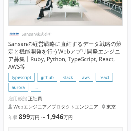
Sansan株式会社
Sansanの経営戦略に直結するデータ戦略の策
定と機能開発を行うWebアプリ開発エンジニ
ア募集┃Ruby, Python, TypeScript, React,
AWS等
typescript
github
slack
aws
react
aurora
…
雇用形態
正社員
Webエンジニア／プロダクトエンジニア
東京
899
1,946
年収
万円
〜
万円