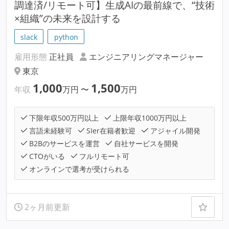
調達済/リモート可】生成AIの最前線で、“技術
×組織”の未来を設計する
slack
python
雇用形態
正社員
エンジニアリングマネージャー
東京
1,000
1,500
年収
万円
〜
万円
下限年収500万円以上
上限年収1000万円以上
言語未経験可
SIer在籍者歓迎
アジャイル開発
B2Bのサービスを運営
自社サービスを開発
CTOがいる
フルリモート可
オンラインで選考が受けられる
2ヶ月前更新