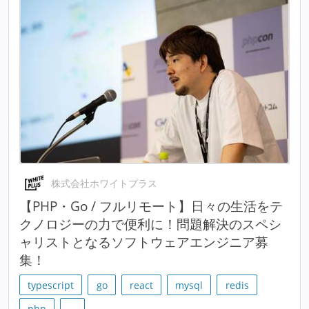
株式会社ホワイトプラス
【PHP・Go / フルリモート】日々の生活をテ
クノロジーの力で便利に！問題解決のスペシ
ャリストとなるソフトウェアエンジニア募
集！
typescript
go
react
mysql
redis
php
…