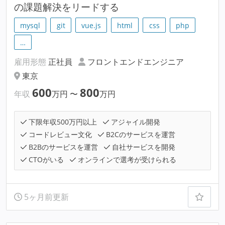
の課題解決をリードする
mysql
git
vue.js
html
css
php
…
雇用形態
正社員
フロントエンドエンジニア
東京
600
800
年収
万円
〜
万円
下限年収500万円以上
アジャイル開発
コードレビュー文化
B2Cのサービスを運営
B2Bのサービスを運営
自社サービスを開発
CTOがいる
オンラインで選考が受けられる
5ヶ月前更新