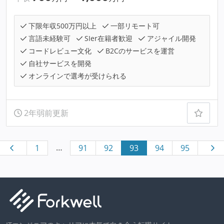
下限年収500万円以上
一部リモート可
言語未経験可
SIer在籍者歓迎
アジャイル開発
コードレビュー文化
B2Cのサービスを運営
自社サービスを開発
オンラインで選考が受けられる
2年弱前更新
…
1
91
92
93
94
95