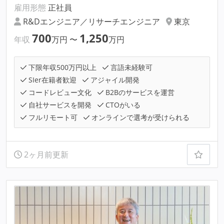
雇用形態
正社員
R&Dエンジニア／リサーチエンジニア
東京
700
1,250
年収
万円
〜
万円
下限年収500万円以上
言語未経験可
SIer在籍者歓迎
アジャイル開発
コードレビュー文化
B2Bのサービスを運営
自社サービスを開発
CTOがいる
フルリモート可
オンラインで選考が受けられる
2ヶ月前更新