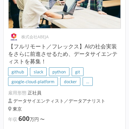
株式会社ABEJA
【フルリモート／フレックス】AIの社会実装
をさらに前進させるため、データサイエンテ
ィストを募集！
github
slack
python
git
google-cloud-platform
docker
…
雇用形態
正社員
データサイエンティスト／データアナリスト
東京
600
年収
万円
〜