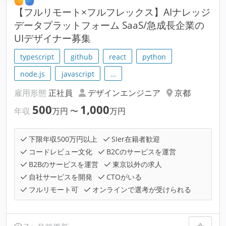
【フルリモート×フルフレックス】AIナレッジ
データプラットフォーム SaaS/急成長企業の
UIデザイナー募集
typescript
github
react
python
node.js
javascript
…
雇用形態
正社員
デザインエンジニア
京都
500
1,000
年収
万円
〜
万円
下限年収500万円以上
SIer在籍者歓迎
コードレビュー文化
B2Cのサービスを運営
B2Bのサービスを運営
東京以外の求人
自社サービスを開発
CTOがいる
フルリモート可
オンラインで選考が受けられる