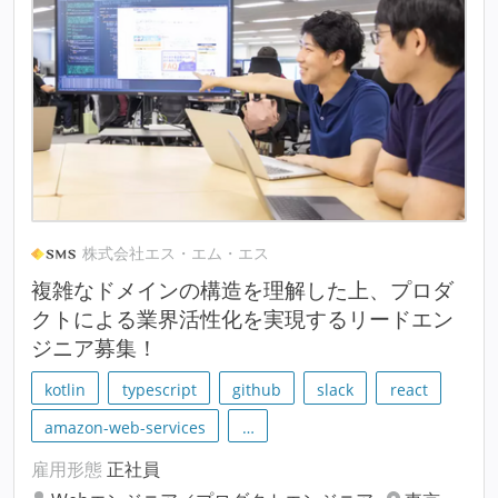
株式会社エス・エム・エス
複雑なドメインの構造を理解した上、プロダ
クトによる業界活性化を実現するリードエン
ジニア募集！
kotlin
typescript
github
slack
react
amazon-web-services
…
雇用形態
正社員