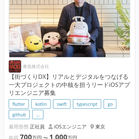
東急株式会社
【街づくりDX】リアルとデジタルをつなげる
一大プロジェクトの中核を担うリードiOSアプ
リエンジニア募集
flutter
kotlin
swift
typescript
go
github
…
雇用形態
正社員
iOSエンジニア
東京
700
1,000
年収
万円
〜
万円