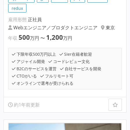
redux
雇用形態
正社員
Webエンジニア／プロダクトエンジニア
東京
500
1,200
年収
万円
〜
万円
下限年収500万円以上
SIer在籍者歓迎
アジャイル開発
コードレビュー文化
B2Cのサービスを運営
自社サービスを開発
CTOがいる
フルリモート可
オンラインで選考が受けられる
約1年前更新