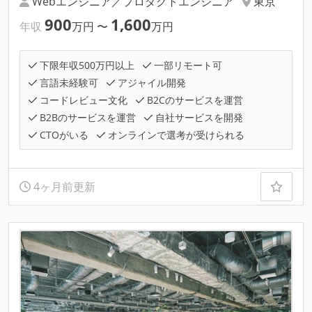
Webエンジニア／プロダクトエンジニア
東京
900
1,600
年収
万円
〜
万円
下限年収500万円以上
一部リモート可
言語未経験可
アジャイル開発
コードレビュー文化
B2Cのサービスを運営
B2Bのサービスを運営
自社サービスを開発
CTOがいる
オンラインで選考が受けられる
4ヶ月前更新