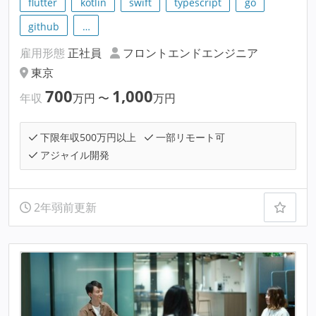
flutter
kotlin
swift
typescript
go
github
…
雇用形態
正社員
フロントエンドエンジニア
東京
700
1,000
年収
万円
〜
万円
下限年収500万円以上
一部リモート可
アジャイル開発
2年弱前更新