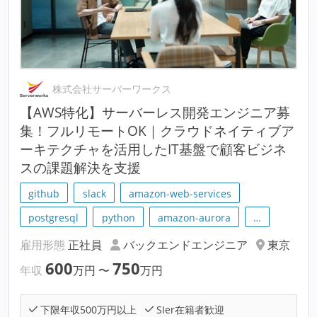
株式会社サーバーワークス
【AWS特化】サーバーレス開発エンジニア募
集！フルリモートOK｜クラウドネイティブア
ーキテクチャを活用したIT基盤で顧客ビジネ
スの課題解決を支援
github
slack
amazon-web-services
postgresql
python
amazon-aurora
…
雇用形態
正社員
バックエンドエンジニア
東京
600
750
年収
万円
〜
万円
下限年収500万円以上
SIer在籍者歓迎