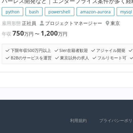
バーレス開発など｜エンタープライズ案件が多く経
python
bash
powershell
amazon-aurora
mysql
雇用形態
正社員
プロジェクトマネージャー
東京
750
1,200
年収
万円
〜
万円
下限年収500万円以上
SIer在籍者歓迎
アジャイル開発
B2Bのサービスを運営
東京以外の求人
フルリモート可
利用規約
プライバシーポリ