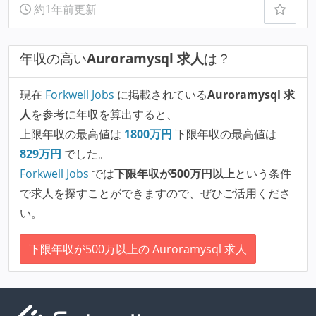
約1年前更新
年収の高い
Auroramysql 求人
は？
現在
Forkwell Jobs
に掲載されている
Auroramysql 求
人
を参考に年収を算出すると、
上限年収の最高値は
1800
万円
下限年収の最高値は
829
万円
でした。
Forkwell Jobs
では
下限年収が500万円以上
という条件
で求人を探すことができますので、ぜひご活用くださ
い。
下限年収が500万以上の Auroramysql 求人