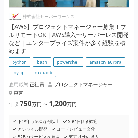
株式会社サーバーワークス
【AWS】プロジェクトマネージャー募集！フ
ルリモートOK｜AWS導入〜サーバーレス開発
など｜エンタープライズ案件が多く経験を積
めます
python
bash
powershell
amazon-aurora
mysql
mariadb
…
雇用形態
正社員
プロジェクトマネージャー
東京
750
1,200
年収
万円
〜
万円
下限年収500万円以上
SIer在籍者歓迎
アジャイル開発
コードレビュー文化
B2Bのサービスを運営
東京以外の求人