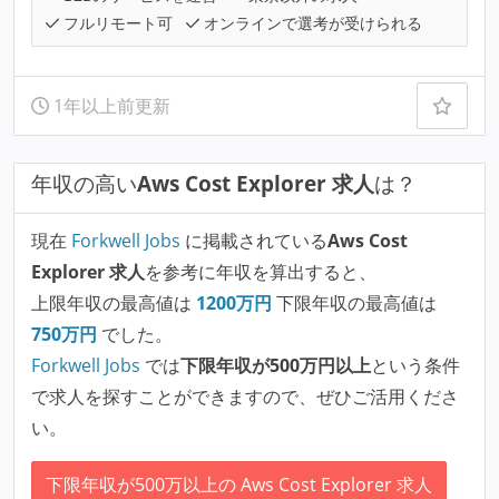
フルリモート可
オンラインで選考が受けられる
1年以上前更新
年収の高い
Aws Cost Explorer 求人
は？
現在
Forkwell Jobs
に掲載されている
Aws Cost
Explorer 求人
を参考に年収を算出すると、
上限年収の最高値は
1200
万円
下限年収の最高値は
750
万円
でした。
Forkwell Jobs
では
下限年収が500万円以上
という条件
で求人を探すことができますので、ぜひご活用くださ
い。
下限年収が500万以上の Aws Cost Explorer 求人