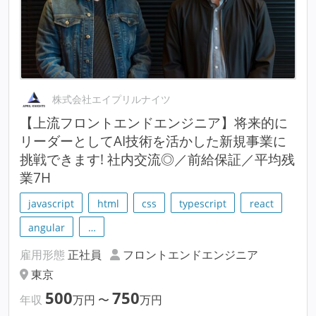
株式会社エイプリルナイツ
【上流フロントエンドエンジニア】将来的に
リーダーとしてAI技術を活かした新規事業に
挑戦できます! 社内交流◎／前給保証／平均残
業7H
javascript
html
css
typescript
react
angular
…
雇用形態
正社員
フロントエンドエンジニア
東京
500
750
年収
万円
〜
万円