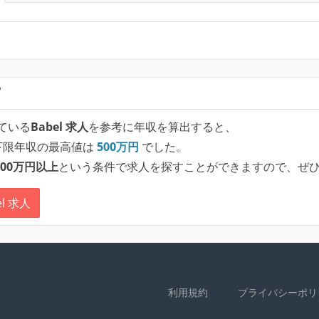
？
ている
Babel 求人
を参考に年収を算出すると、
下限年収の最高値は
500
万円
でした。
00万円以上
という条件で求人を探すことができますので、ぜ
l 求人
利用規約
プライバシーポリ