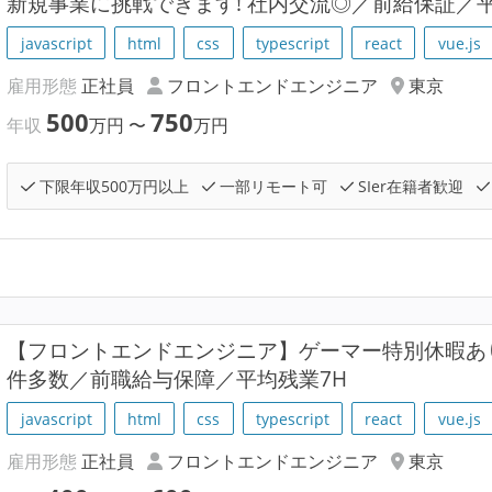
新規事業に挑戦できます! 社内交流◎／前給保証／平
javascript
html
css
typescript
react
vue.js
雇用形態
正社員
フロントエンドエンジニア
東京
500
750
年収
万円
〜
万円
下限年収500万円以上
一部リモート可
SIer在籍者歓迎
【フロントエンドエンジニア】ゲーマー特別休暇あり
件多数／前職給与保障／平均残業7H
javascript
html
css
typescript
react
vue.js
雇用形態
正社員
フロントエンドエンジニア
東京