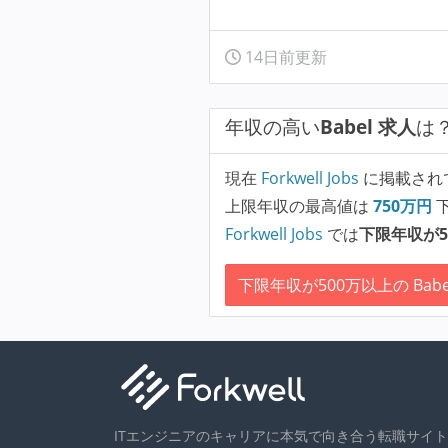
14日前更新
年収の高い
Babel 求人
は
現在
Forkwell Jobs
に掲載され
上限年収の最高値は
750
万円
Forkwell Jobs
では
下限年収が5
下限年収が500万以上の Babe
ITエンジニアのキャリアに本気で向き合う転職サイト