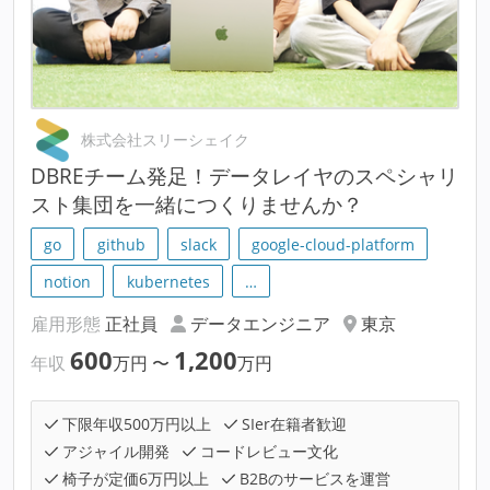
株式会社スリーシェイク
DBREチーム発足！データレイヤのスペシャリ
スト集団を一緒につくりませんか？
go
github
slack
google-cloud-platform
notion
kubernetes
…
雇用形態
正社員
データエンジニア
東京
600
1,200
年収
万円
〜
万円
下限年収500万円以上
SIer在籍者歓迎
アジャイル開発
コードレビュー文化
椅子が定価6万円以上
B2Bのサービスを運営