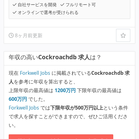
自社サービスを開発
フルリモート可
オンラインで選考が受けられる
8ヶ月前更新
年収の高い
Cockroachdb 求人
は？
現在
Forkwell Jobs
に掲載されている
Cockroachdb 求
人
を参考に年収を算出すると、
上限年収の最高値は
1200
万円
下限年収の最高値は
600
万円
でした。
Forkwell Jobs
では
下限年収が500万円以上
という条件
で求人を探すことができますので、ぜひご活用くださ
い。