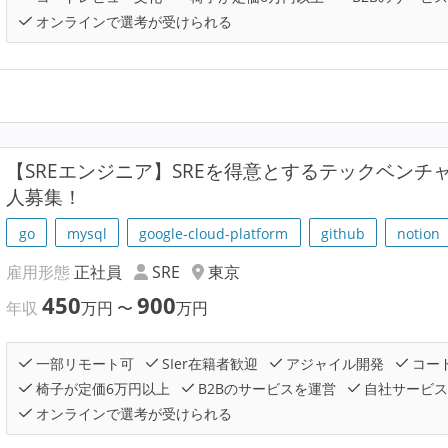
オンラインで選考が受けられる
【SREエンジニア】SREを得意とするテックベン
人募集！
go
mysql
google-cloud-platform
github
notion
雇用形態
正社員
SRE
東京
450
900
年収
万円
〜
万円
一部リモート可
SIer在籍者歓迎
アジャイル開発
コー
椅子が定価6万円以上
B2Bのサービスを運営
自社サービス
オンラインで選考が受けられる