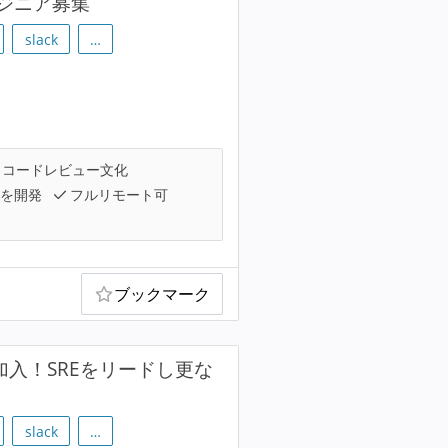
ジニア募集
slack
…
コードレビュー文化
を開発
フルリモート可
ブックマーク
加入！SREをリードし更な
slack
…