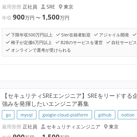
雇用形態
正社員
SRE
東京
900
1,500
年収
万円
〜
万円
下限年収500万円以上
SIer在籍者歓迎
アジャイル開発
椅子が定価6万円以上
B2Bのサービスを運営
自社サービス
オンラインで選考が受けられる
【セキュリティSREエンジニア】SREをリードす
強みを発揮したいエンジニア募集
go
mysql
google-cloud-platform
github
notion
雇用形態
正社員
セキュリティエンジニア
東京
900
1,500