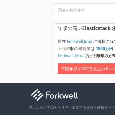
8ヶ月前更新
年収の高い
Elasticstack
現在
Forkwell Jobs
に掲載され
上限年収の最高値は
1800
万円
Forkwell Jobs
では
下限年収が5
下限年収が500万以上の Elasti
ITエンジニアのキャリアに本気で向き合う転職サイト