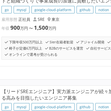
トと組織づくりで事業成長の加速に貢献したいエン
go
mysql
google-cloud-platform
github
notion
雇用形態
正社員
SRE
東京
900
1,500
年収
万円
〜
万円
下限年収500万円以上
SIer在籍者歓迎
アジャイル開発
椅子が定価6万円以上
B2Bのサービスを運営
自社サービス
オンラインで選考が受けられる
【リードSREエンジニア】実力派エンジニアが続々
る高みを目指したいエンジニア募集
go
mysql
google-cloud-platform
github
notion