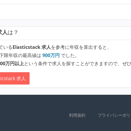
 求人
は？
ている
Elasticstack 求人
を参考に年収を算出すると、
下限年収の最高値は
900
万円
でした。
00万円以上
という条件で求人を探すことができますので、ぜ
cstack 求人
利用規約
プライバシーポリ