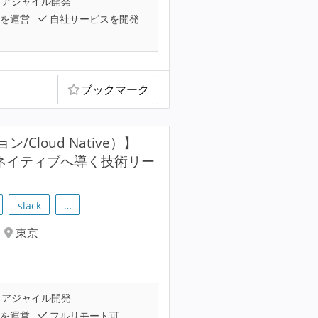
アジャイル開発
スを運営
自社サービスを開発
ブックマーク
loud Native）】
ネイティブへ導く技術リー
slack
…
東京
アジャイル開発
スを運営
フルリモート可