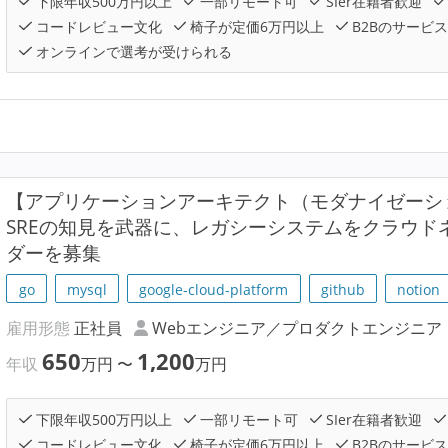
下限年収500万円以上
一部リモート可
SIer在籍者歓迎
コードレビュー文化
椅子が定価6万円以上
B2Bのサービ
オンラインで選考が受けられる
【アプリケーションアーキテクト（モダナイゼーション/C
SREの知見を武器に、レガシーシステムをクラウド
ダーを募集
go
mysql
google-cloud-platform
github
notion
雇用形態
正社員
Webエンジニア／プロダクトエンジニア
650
1,200
年収
万円
〜
万円
下限年収500万円以上
一部リモート可
SIer在籍者歓迎
コードレビュー文化
椅子が定価6万円以上
B2Bのサービ