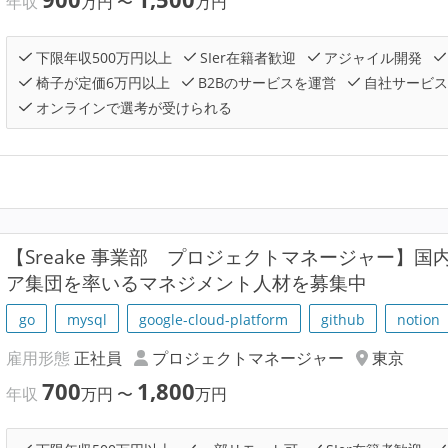
年収
万円
〜
万円
下限年収500万円以上
SIer在籍者歓迎
アジャイル開発
椅子が定価6万円以上
B2Bのサービスを運営
自社サービス
オンラインで選考が受けられる
【Sreake 事業部 プロジェクトマネージャー】
ア集団を率いるマネジメント人材を募集中
go
mysql
google-cloud-platform
github
notion
雇用形態
正社員
プロジェクトマネージャー
東京
700
1,800
年収
万円
〜
万円