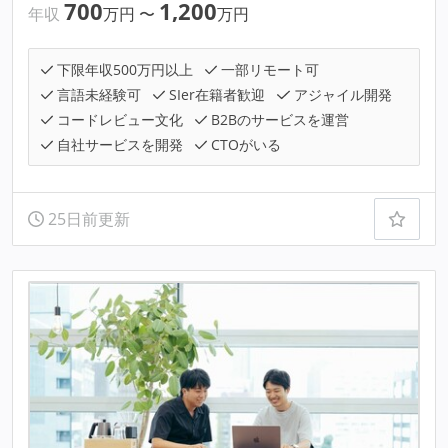
700
1,200
年収
万円
〜
万円
下限年収500万円以上
一部リモート可
言語未経験可
SIer在籍者歓迎
アジャイル開発
コードレビュー文化
B2Bのサービスを運営
自社サービスを開発
CTOがいる
25日前更新