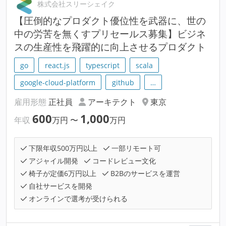
株式会社スリーシェイク
【圧倒的なプロダクト優位性を武器に、世の
中の労苦を無くすプリセールス募集】ビジネ
スの生産性を飛躍的に向上させるプロダクト
go
react.js
typescript
scala
google-cloud-platform
github
…
雇用形態
正社員
アーキテクト
東京
600
1,000
年収
万円
〜
万円
下限年収500万円以上
一部リモート可
アジャイル開発
コードレビュー文化
椅子が定価6万円以上
B2Bのサービスを運営
自社サービスを開発
オンラインで選考が受けられる