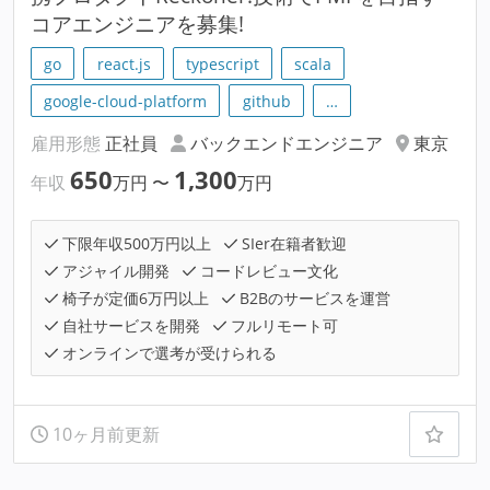
コアエンジニアを募集!
go
react.js
typescript
scala
google-cloud-platform
github
…
雇用形態
正社員
バックエンドエンジニア
東京
650
1,300
年収
万円
〜
万円
下限年収500万円以上
SIer在籍者歓迎
アジャイル開発
コードレビュー文化
椅子が定価6万円以上
B2Bのサービスを運営
自社サービスを開発
フルリモート可
オンラインで選考が受けられる
10ヶ月前更新