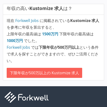
年収の高い
Kustomize 求人
は？
現在
Forkwell Jobs
に掲載されている
Kustomize 求人
を参考に年収を算出すると、
上限年収の最高値は
1500
万円
下限年収の最高値は
1000
万円
でした。
Forkwell Jobs
では
下限年収が500万円以上
という条件
で求人を探すことができますので、ぜひご活用くださ
い。
下限年収が500万以上の Kustomize 求人