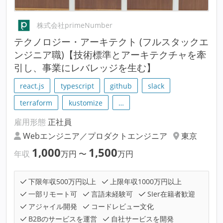
株式会社primeNumber
テクノロジー・アーキテクト (フルスタックエ
ンジニア職)【技術標準とアーキテクチャを牽
引し、事業にレバレッジを生む】
react.js
typescript
github
slack
terraform
kustomize
…
雇用形態
正社員
Webエンジニア／プロダクトエンジニア
東京
1,000
1,500
年収
万円
〜
万円
下限年収500万円以上
上限年収1000万円以上
一部リモート可
言語未経験可
SIer在籍者歓迎
アジャイル開発
コードレビュー文化
B2Bのサービスを運営
自社サービスを開発