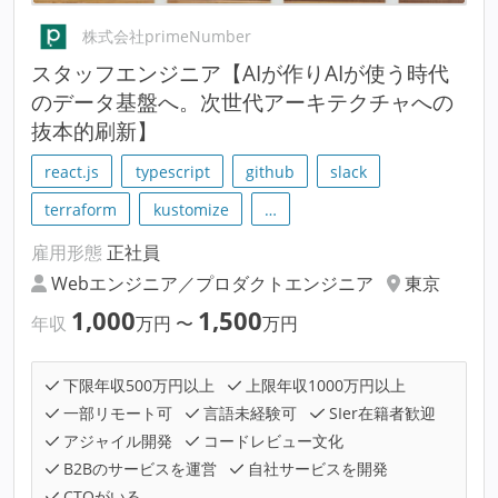
株式会社primeNumber
スタッフエンジニア【AIが作りAIが使う時代
のデータ基盤へ。次世代アーキテクチャへの
抜本的刷新】
react.js
typescript
github
slack
terraform
kustomize
…
雇用形態
正社員
Webエンジニア／プロダクトエンジニア
東京
1,000
1,500
年収
万円
〜
万円
下限年収500万円以上
上限年収1000万円以上
一部リモート可
言語未経験可
SIer在籍者歓迎
アジャイル開発
コードレビュー文化
B2Bのサービスを運営
自社サービスを開発
CTOがいる