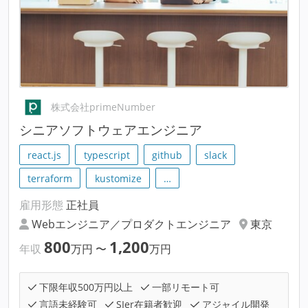
株式会社primeNumber
シニアソフトウェアエンジニア
react.js
typescript
github
slack
terraform
kustomize
…
雇用形態
正社員
Webエンジニア／プロダクトエンジニア
東京
800
1,200
年収
万円
〜
万円
下限年収500万円以上
一部リモート可
言語未経験可
SIer在籍者歓迎
アジャイル開発