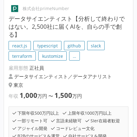
株式会社primeNumber
データサイエンティスト【分析して終わりで
はない。2,500社に届くAIを、自らの手で創
る】
react.js
typescript
github
slack
terraform
kustomize
…
雇用形態
正社員
データサイエンティスト／データアナリスト
東京
1,000
1,500
年収
万円
〜
万円
下限年収500万円以上
上限年収1000万円以上
一部リモート可
言語未経験可
SIer在籍者歓迎
アジャイル開発
コードレビュー文化
B2Bのサービスを運営
自社サービスを開発