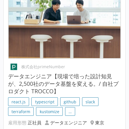
株式会社primeNumber
データエンジニア【現場で培った設計知見
が、2,500社のデータ基盤を変える。/ 自社プ
ロダクト TROCCO】
react.js
typescript
github
slack
terraform
kustomize
…
雇用形態
正社員
データエンジニア
東京