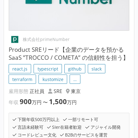
株式会社primeNumber
Product SREリード【企業のデータを預かる
SaaS ”TROCCO / COMETA” の信頼性を担う】
react.js
typescript
github
slack
terraform
kustomize
…
雇用形態
正社員
SRE
東京
900
1,500
年収
万円
〜
万円
下限年収500万円以上
一部リモート可
言語未経験可
SIer在籍者歓迎
アジャイル開発
コードレビュー文化
B2Bのサービスを運営