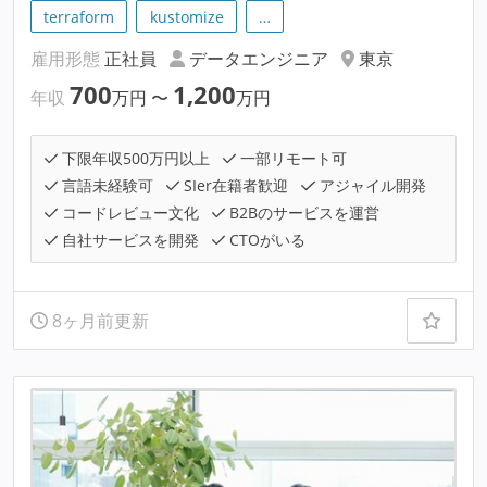
terraform
kustomize
…
雇用形態
正社員
データエンジニア
東京
700
1,200
年収
万円
〜
万円
下限年収500万円以上
一部リモート可
言語未経験可
SIer在籍者歓迎
アジャイル開発
コードレビュー文化
B2Bのサービスを運営
自社サービスを開発
CTOがいる
8ヶ月前更新