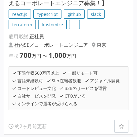
えるコーポレートエンジニア募集！】
react.js
typescript
github
slack
terraform
kustomize
…
雇用形態
正社員
社内SE／コーポレートエンジニア
東京
700
1,000
年収
万円
〜
万円
下限年収500万円以上
一部リモート可
言語未経験可
SIer在籍者歓迎
アジャイル開発
コードレビュー文化
B2Bのサービスを運営
自社サービスを開発
CTOがいる
オンラインで選考が受けられる
約2ヶ月前更新