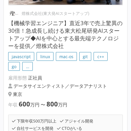
燈株式会社(東大発AIスタートアップ)
【機械学習エンジニア】直近3年で売上驚異の
30倍！急成長し続ける東大松尾研発AIスター
トアップ◆AIを中心とする最先端テクノロジ
ーを提供／燈株式会社
javascript
linux
mac-os
git
c++
go
…
雇用形態
正社員
データサイエンティスト／データアナリスト
東京
600
800
年収
万円
〜
万円
下限年収500万円以上
アジャイル開発
自社サービスを開発
CTOがいる