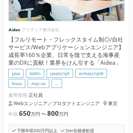
アイディア株式会社
【フルリモート・フレックスタイム制◎/自社
サービス/Webアプリケーションエンジニア】
成長率160％企業、日常を陰で支える海事産
業のDXに貢献！業界をけん引する「Aidea」
java
kotlin
javascript
ecmascript8
linux
mac-os
…
雇用形態
正社員
Webエンジニア／プロダクトエンジニア
東京
650
800
年収
万円
〜
万円
下限年収500万円以上
SIer在籍者歓迎