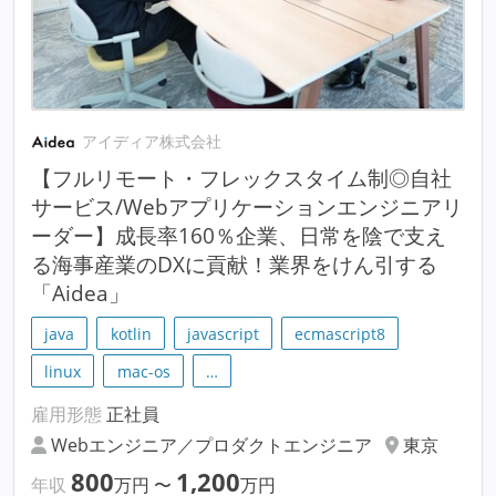
アイディア株式会社
【フルリモート・フレックスタイム制◎自社
サービス/Webアプリケーションエンジニアリ
ーダー】成長率160％企業、日常を陰で支え
る海事産業のDXに貢献！業界をけん引する
「Aidea」
java
kotlin
javascript
ecmascript8
linux
mac-os
…
雇用形態
正社員
Webエンジニア／プロダクトエンジニア
東京
800
1,200
年収
万円
〜
万円