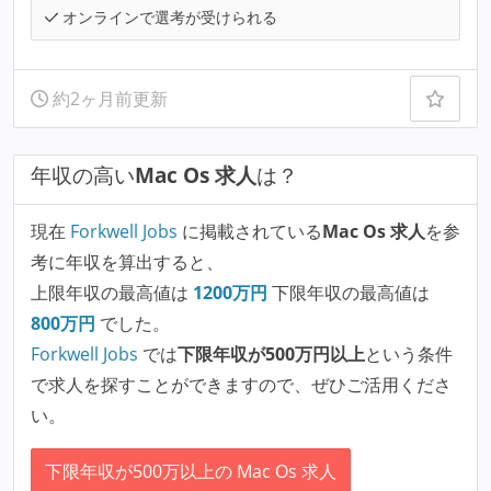
オンラインで選考が受けられる
約2ヶ月前更新
年収の高い
Mac Os 求人
は？
現在
Forkwell Jobs
に掲載されている
Mac Os 求人
を参
考に年収を算出すると、
上限年収の最高値は
1200
万円
下限年収の最高値は
800
万円
でした。
Forkwell Jobs
では
下限年収が500万円以上
という条件
で求人を探すことができますので、ぜひご活用くださ
い。
下限年収が500万以上の Mac Os 求人