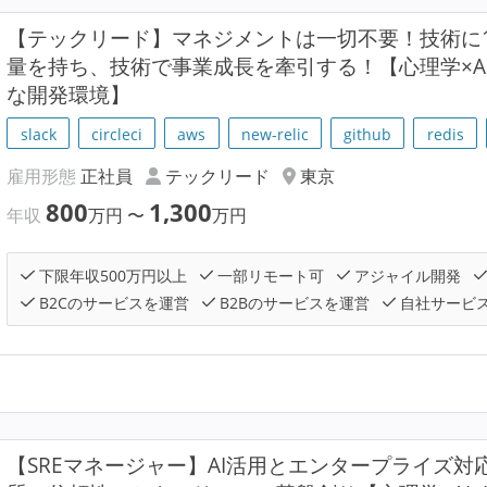
【テックリード】マネジメントは一切不要！技術に1
量を持ち、技術で事業成長を牽引する！【心理学×AI×H
な開発環境】
slack
circleci
aws
new-relic
github
redis
雇用形態
正社員
テックリード
東京
800
1,300
年収
万円
〜
万円
下限年収500万円以上
一部リモート可
アジャイル開発
B2Cのサービスを運営
B2Bのサービスを運営
自社サービ
【SREマネージャー】AI活用とエンタープライズ