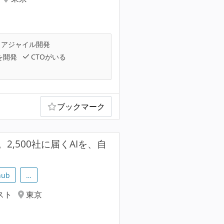
アジャイル開発
を開発
CTOがいる
ブックマーク
,500社に届くAIを、自
hub
…
スト
東京