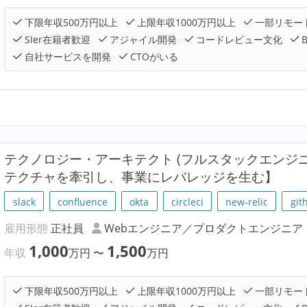
下限年収500万円以上
上限年収1000万円以上
一部リモー
SIer在籍者歓迎
アジャイル開発
コードレビュー文化
自社サービスを開発
CTOがいる
テクノロジー・アーキテクト (フルスタックエンジ
テクチャを牽引し、事業にレバレッジを生む】
slack
confluence
okta
circleci
new-relic
git
雇用形態
正社員
Webエンジニア／プロダクトエンジニア
1,000
1,500
年収
万円
〜
万円
下限年収500万円以上
上限年収1000万円以上
一部リモー