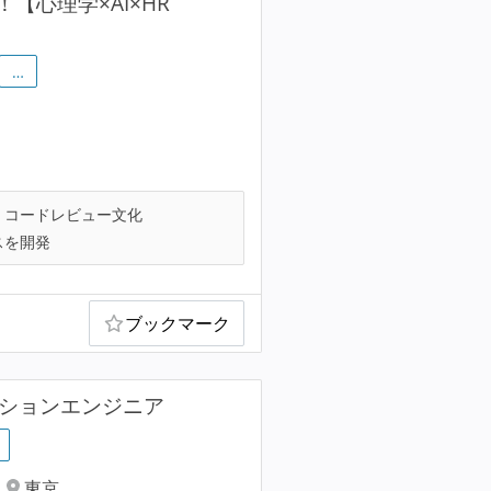
心理学×AI×HR
…
コードレビュー文化
スを開発
ブックマーク
ーションエンジニア
東京