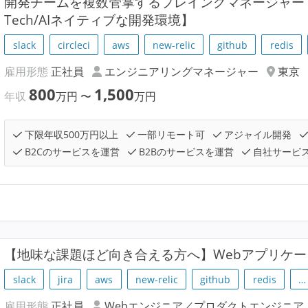
開発チームを複数管掌するプレイングマネージャー！【
Tech/AIネイティブな開発環境】
slack
circleci
aws
new-relic
github
redis
雇用形態
正社員
エンジニアリングマネージャー
東京
800
1,500
年収
万円
〜
万円
下限年収500万円以上
一部リモート可
アジャイル開発
B2Cのサービスを運営
B2Bのサービスを運営
自社サービ
【地味な課題ほど向き合える方へ】Webアプリケ
slack
jira
aws
new-relic
github
redis
…
雇用形態
正社員
Webエンジニア／プロダクトエンジニア