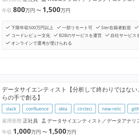
800
1,500
年収
万円
〜
万円
下限年収500万円以上
一部リモート可
SIer在籍者歓迎
コードレビュー文化
B2Bのサービスを運営
自社サービス
オンラインで選考が受けられる
データサイエンティスト【分析して終わりではない。2
らの手で創る】
slack
confluence
okta
circleci
new-relic
git
雇用形態
正社員
データサイエンティスト／データアナリ
1,000
1,500
年収
万円
〜
万円