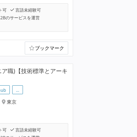
ト可
言語未経験可
B2Bのサービスを運営
ブックマーク
ニア職)【技術標準とアーキ
hub
…
東京
ト可
言語未経験可