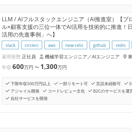
LLM / AIフルスタックエンジニア（AI推進室）【
ル×顧客支援の三位一体でAI活用を技術的に推進！日
活用の先進事例」へ】
slack
circleci
aws
new-relic
github
redis
雇用形態
正社員
機械学習エンジニア／AIエンジニア
600
1,300
年収
万円
〜
万円
下限年収500万円以上
一部リモート可
言語未経験可
S
アジャイル開発
コードレビュー文化
B2Cのサービスを運
自社サービスを開発