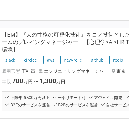
【EM】『人の性格の可視化技術』をコア技術とした
ームのプレイングマネージャー！【心理学×AI×HR T
環境】
slack
circleci
aws
new-relic
github
redis
雇用形態
正社員
エンジニアリングマネージャー
東京
700
1,300
年収
万円
〜
万円
下限年収500万円以上
一部リモート可
アジャイル開発
B2Cのサービスを運営
B2Bのサービスを運営
自社サービ