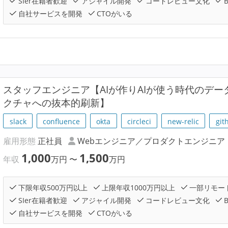
SIer在籍者歓迎
アジャイル開発
コードレビュー文化
自社サービスを開発
CTOがいる
スタッフエンジニア【AIが作りAIが使う時代のデ
クチャへの抜本的刷新】
slack
confluence
okta
circleci
new-relic
git
雇用形態
正社員
Webエンジニア／プロダクトエンジニア
1,000
1,500
年収
万円
〜
万円
下限年収500万円以上
上限年収1000万円以上
一部リモー
SIer在籍者歓迎
アジャイル開発
コードレビュー文化
自社サービスを開発
CTOがいる