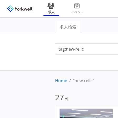
求人
イベント
求人検索
Home
"new-relic"
27
件