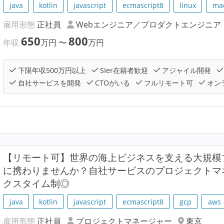
java
kotlin
javascript
ecmascript8
linux
ma
雇用形態
正社員
Webエンジニア／プロダクトエンジニア
650
800
年収
万円
〜
万円
下限年収500万円以上
SIer在籍者歓迎
アジャイル開発
自社サービスを開発
CTOがいる
フルリモート可
オン
【リモート可】世界の海上ビジネスを支える大規模
に携わりませんか？自社サービスのプロジェクトマネ
クスタイム制◎
java
kotlin
javascript
ecmascript8
gcp
aws
雇用形態
正社員
プロジェクトマネージャー
東京