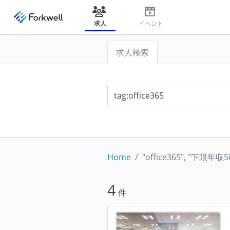
求人
イベント
求人検索
Home
"office365", "下限年
4
件