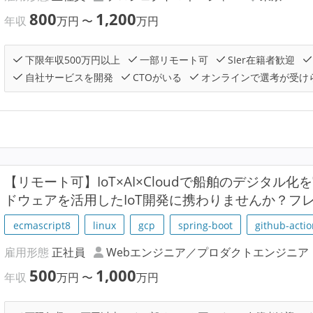
800
1,200
年収
万円
〜
万円
下限年収500万円以上
一部リモート可
SIer在籍者歓迎
自社サービスを開発
CTOがいる
オンラインで選考が受け
【リモート可】IoT×AI×Cloudで船舶のデジタル
ドウェアを活用したIoT開発に携わりませんか？フ
ecmascript8
linux
gcp
spring-boot
github-acti
雇用形態
正社員
Webエンジニア／プロダクトエンジニア
500
1,000
年収
万円
〜
万円