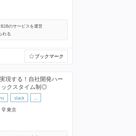
B2Bのサービスを運営
られる
ブックマーク
化を実現する！自社開発ハー
レックスタイム制◎
ons
slack
…
東京