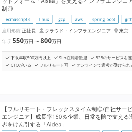
ットフォーム「Aisea」を支えるインフラエンジニア
制◎
ecmascript8
linux
gcp
aws
spring-boot
git
雇用形態
正社員
クラウド・インフラエンジニア
東京
550
800
年収
万円
〜
万円
下限年収500万円以上
SIer在籍者歓迎
B2Bのサービスを
CTOがいる
フルリモート可
オンラインで選考が受けられ
【フルリモート・フレックスタイム制◎/自社サービ
エンジニア】成長率160％企業、日常を陰で支える
界をけん引する「Aidea」