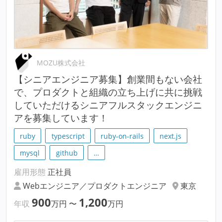
MOZU株式会社
【シニアエンジニア募集】創業間もない会社
で、プロダクトと組織の立ち上げに共に挑戦
していただけるシニアフルスタックエンジニ
アを募集しています！
ruby
typescript
ruby-on-rails
next.js
mysql
github
…
雇用形態
正社員
Webエンジニア／プロダクトエンジニア
東京
900
1,200
年収
万円
〜
万円