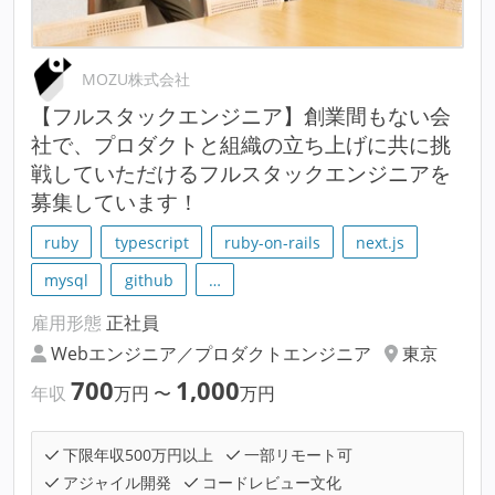
MOZU株式会社
【フルスタックエンジニア】創業間もない会
社で、プロダクトと組織の立ち上げに共に挑
戦していただけるフルスタックエンジニアを
募集しています！
ruby
typescript
ruby-on-rails
next.js
mysql
github
…
雇用形態
正社員
Webエンジニア／プロダクトエンジニア
東京
700
1,000
年収
万円
〜
万円
下限年収500万円以上
一部リモート可
アジャイル開発
コードレビュー文化