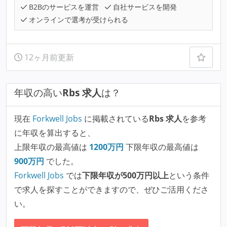
B2Bのサービスを運営
自社サービスを開発
オンラインで選考が受けられる
12ヶ月前更新
年収の高い
Rbs 求人
は？
現在
Forkwell Jobs
に掲載されている
Rbs 求人
を参考
に年収を算出すると、
上限年収の最高値は
1200
万円
下限年収の最高値は
900
万円
でした。
Forkwell Jobs
では
下限年収が500万円以上
という条件
で求人を探すことができますので、ぜひご活用くださ
い。