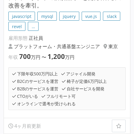
改善を牽引。
javascript
mysql
jquery
vue.js
slack
revel
…
雇用形態
正社員
プラットフォーム・共通基盤エンジニア
東京
700
1,200
年収
万円
〜
万円
下限年収500万円以上
アジャイル開発
B2Cのサービスを運営
椅子が定価6万円以上
B2Bのサービスを運営
自社サービスを開発
CTOがいる
フルリモート可
オンラインで選考が受けられる
4ヶ月前更新