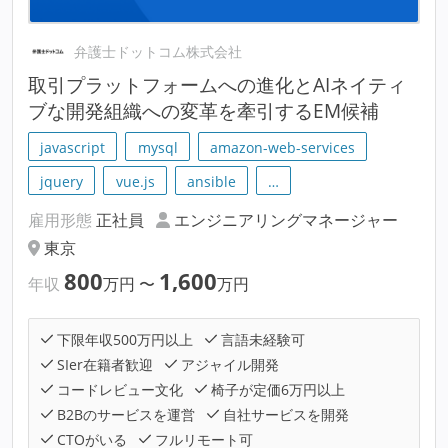
弁護士ドットコム株式会社
取引プラットフォームへの進化とAIネイティ
ブな開発組織への変革を牽引するEM候補
javascript
mysql
amazon-web-services
jquery
vue.js
ansible
…
雇用形態
正社員
エンジニアリングマネージャー
東京
800
1,600
年収
万円
〜
万円
下限年収500万円以上
言語未経験可
SIer在籍者歓迎
アジャイル開発
コードレビュー文化
椅子が定価6万円以上
B2Bのサービスを運営
自社サービスを開発
CTOがいる
フルリモート可