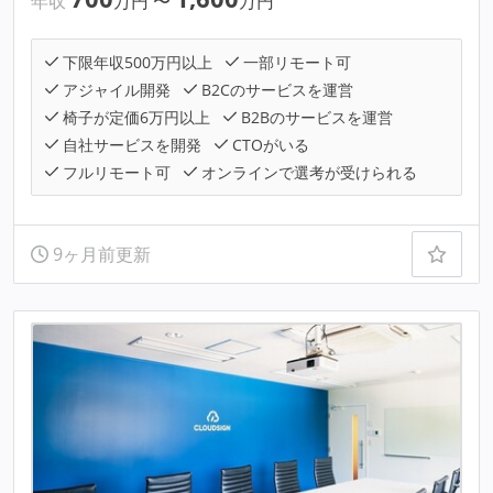
年収
万円
〜
万円
下限年収500万円以上
一部リモート可
アジャイル開発
B2Cのサービスを運営
椅子が定価6万円以上
B2Bのサービスを運営
自社サービスを開発
CTOがいる
フルリモート可
オンラインで選考が受けられる
9ヶ月前更新