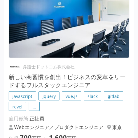
弁護士ドットコム株式会社
新しい商習慣を創出！ビジネスの変革をリー
ドするフルスタックエンジニア
javascript
jquery
vue.js
slack
gitlab
revel
…
雇用形態
正社員
Webエンジニア／プロダクトエンジニア
東京
700
1,600