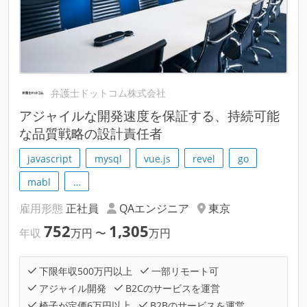
弁護士ドットコム株式会社
アジャイルな開発速度を保証する、持続可能
な品質戦略の設計責任者
javascript
mysql
vue.js
revel
go
mabl
…
雇用形態
正社員
QAエンジニア
東京
752
1,305
年収
万円
〜
万円
下限年収500万円以上
一部リモート可
アジャイル開発
B2Cのサービスを運営
椅子が定価6万円以上
B2Bのサービスを運営