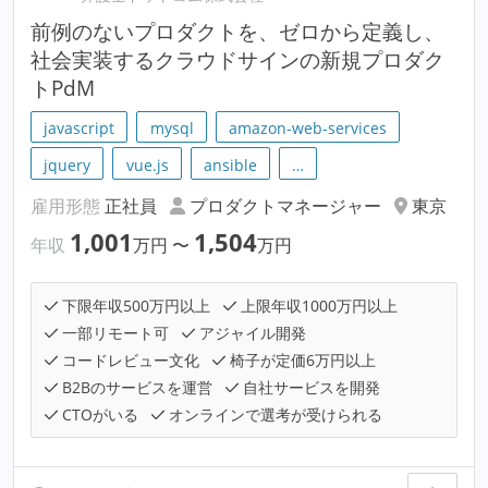
前例のないプロダクトを、ゼロから定義し、
社会実装するクラウドサインの新規プロダク
トPdM
javascript
mysql
amazon-web-services
jquery
vue.js
ansible
…
雇用形態
正社員
プロダクトマネージャー
東京
1,001
1,504
年収
万円
〜
万円
下限年収500万円以上
上限年収1000万円以上
一部リモート可
アジャイル開発
コードレビュー文化
椅子が定価6万円以上
B2Bのサービスを運営
自社サービスを開発
CTOがいる
オンラインで選考が受けられる