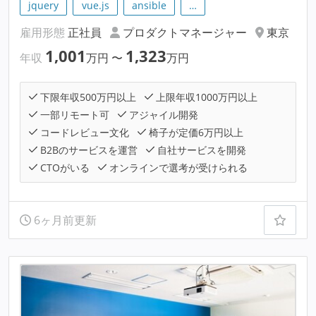
jquery
vue.js
ansible
…
雇用形態
正社員
プロダクトマネージャー
東京
1,001
1,323
年収
万円
〜
万円
下限年収500万円以上
上限年収1000万円以上
一部リモート可
アジャイル開発
コードレビュー文化
椅子が定価6万円以上
B2Bのサービスを運営
自社サービスを開発
CTOがいる
オンラインで選考が受けられる
6ヶ月前更新