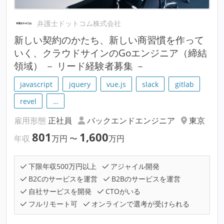
弁護士ドットコム株式会社
新しい契約のかたち、新しい商習慣を作って
いく、クラウドサインのGoエンジニア（締結
領域） － リード経験者募集 －
javascript
jquery
vue.js
slack
gitlab
revel
…
雇用形態
正社員
バックエンドエンジニア
東京
801
1,600
年収
万円
〜
万円
下限年収500万円以上
アジャイル開発
B2Cのサービスを運営
B2Bのサービスを運営
自社サービスを開発
CTOがいる
フルリモート可
オンラインで選考が受けられる