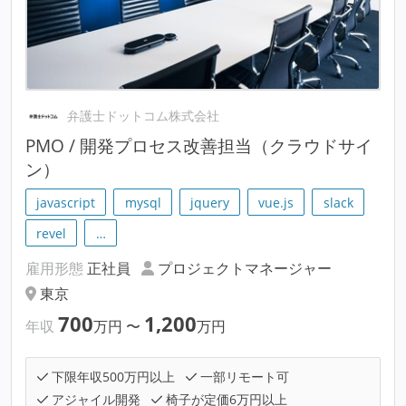
弁護士ドットコム株式会社
PMO / 開発プロセス改善担当（クラウドサイ
ン）
javascript
mysql
jquery
vue.js
slack
revel
…
雇用形態
正社員
プロジェクトマネージャー
東京
700
1,200
年収
万円
〜
万円
下限年収500万円以上
一部リモート可
アジャイル開発
椅子が定価6万円以上