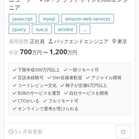
ニア
javascript
mysql
amazon-web-services
jquery
vue.js
ansible
…
雇用形態
正社員
バックエンドエンジニア
東京
700
1,200
年収
万円
〜
万円
下限年収500万円以上
一部リモート可
言語未経験可
SIer在籍者歓迎
アジャイル開発
コードレビュー文化
椅子が定価6万円以上
B2Bのサービスを運営
自社サービスを開発
CTOがいる
フルリモート可
オンラインで選考が受けられる
5ヶ月前更新