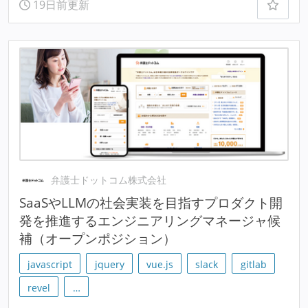
19日前更新
弁護士ドットコム株式会社
SaaSやLLMの社会実装を目指すプロダクト開
発を推進するエンジニアリングマネージャ候
補（オープンポジション）
javascript
jquery
vue.js
slack
gitlab
revel
…