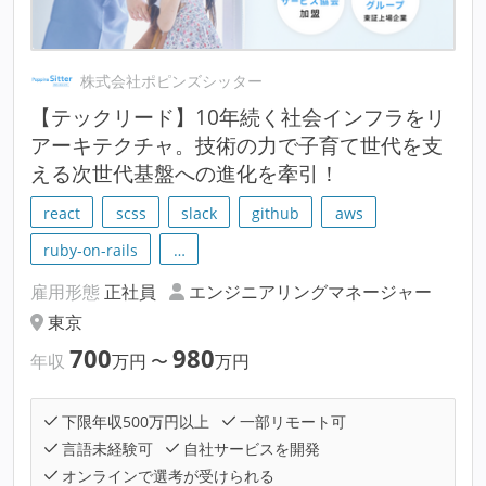
株式会社ポピンズシッター
【テックリード】10年続く社会インフラをリ
アーキテクチャ。技術の力で子育て世代を支
える次世代基盤への進化を牽引！
react
scss
slack
github
aws
ruby-on-rails
…
雇用形態
正社員
エンジニアリングマネージャー
東京
700
980
年収
万円
〜
万円
下限年収500万円以上
一部リモート可
言語未経験可
自社サービスを開発
オンラインで選考が受けられる