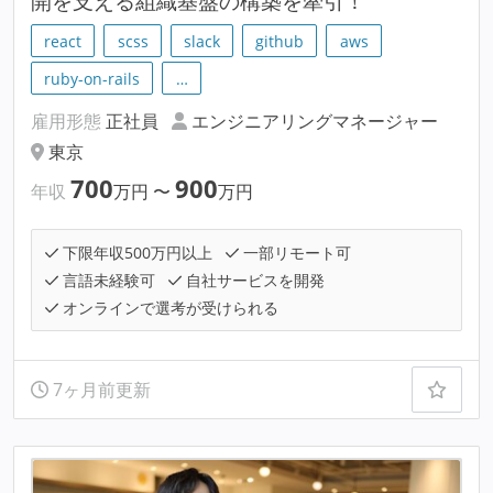
開を支える組織基盤の構築を牽引！
react
scss
slack
github
aws
ruby-on-rails
…
雇用形態
正社員
エンジニアリングマネージャー
東京
700
900
年収
万円
〜
万円
下限年収500万円以上
一部リモート可
言語未経験可
自社サービスを開発
オンラインで選考が受けられる
7ヶ月前更新