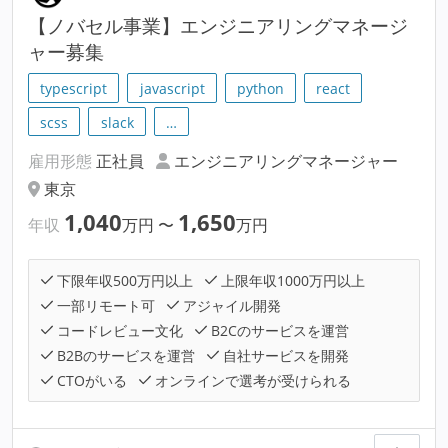
【ノバセル事業】エンジニアリングマネージ
ャー募集
typescript
javascript
python
react
scss
slack
…
雇用形態
正社員
エンジニアリングマネージャー
東京
1,040
1,650
年収
万円
〜
万円
下限年収500万円以上
上限年収1000万円以上
一部リモート可
アジャイル開発
コードレビュー文化
B2Cのサービスを運営
B2Bのサービスを運営
自社サービスを開発
CTOがいる
オンラインで選考が受けられる