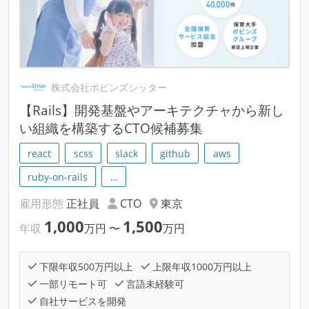
株式会社ポピンズシッター
【Rails】開発基盤やアーキテクチャから新し
い組織を構築するCTO候補募集
react
scss
slack
github
aws
ruby-on-rails
…
雇用形態
正社員
CTO
東京
1,000
1,500
年収
万円
〜
万円
下限年収500万円以上
上限年収1000万円以上
一部リモート可
言語未経験可
自社サービスを開発