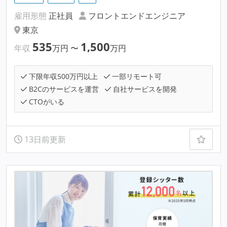
雇用形態
正社員
フロントエンドエンジニア
東京
535
1,500
年収
万円
〜
万円
下限年収500万円以上
一部リモート可
B2Cのサービスを運営
自社サービスを開発
CTOがいる
13日前更新