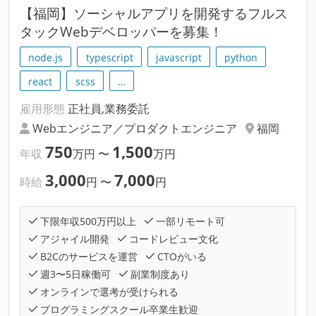
【福岡】ソーシャルアプリを開発するフルス
タックWebデベロッパーを募集！
node.js
typescript
javascript
python
react
scss
…
雇用形態
正社員,業務委託
Webエンジニア／プロダクトエンジニア
福岡
750
1,500
年収
万円
〜
万円
3,000
7,000
時給
円
〜
円
下限年収500万円以上
一部リモート可
アジャイル開発
コードレビュー文化
B2Cのサービスを運営
CTOがいる
週3〜5日稼働可
副業制度あり
オンラインで選考が受けられる
プログラミングスクール卒業生歓迎