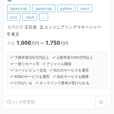
typescript
javascript
python
react
scss
slack
…
雇用形態
正社員
エンジニアリングマネージャー
東京
1,000
1,750
年収
万円
〜
万円
下限年収500万円以上
上限年収1000万円以上
一部リモート可
アジャイル開発
コードレビュー文化
B2Cのサービスを運営
B2Bのサービスを運営
自社サービスを開発
CTOがいる
オンラインで選考が受けられる
2ヶ月前更新