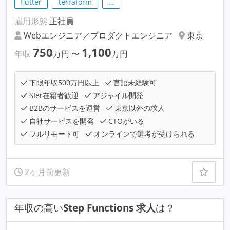
flutter
terraform
…
雇用形態
正社員
Webエンジニア／プロダクトエンジニア
東京
750
1,100
年収
万円
〜
万円
下限年収500万円以上
言語未経験可
SIer在籍者歓迎
アジャイル開発
B2Bのサービスを運営
東京以外の求人
自社サービスを開発
CTOがいる
フルリモート可
オンラインで選考が受けられる
2ヶ月前更新
年収の高い
Step Functions 求人
は？