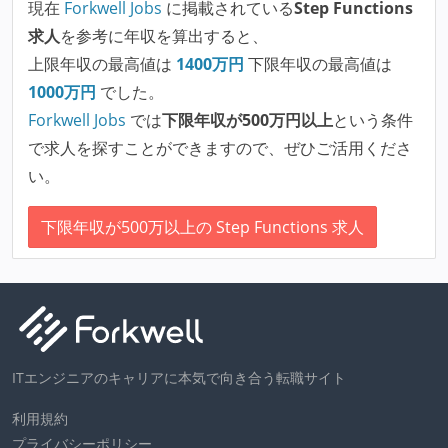
現在
Forkwell Jobs
に掲載されている
Step Functions
求人
を参考に年収を算出すると、
上限年収の最高値は
1400
万円
下限年収の最高値は
1000
万円
でした。
Forkwell Jobs
では
下限年収が500万円以上
という条件
で求人を探すことができますので、ぜひご活用くださ
い。
下限年収が500万以上の Step Functions 求人
ITエンジニアのキャリアに本気で向き合う転職サイト
利用規約
プライバシーポリシー