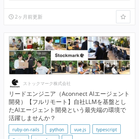
2ヶ月前更新
ストックマーク株式会社
リードエンジニア（Aconnect AIエージェント
開発）【フルリモート】自社LLMを基盤とし
たAIエージェント開発という最先端の環境で
活躍しませんか？
ruby-on-rails
python
vue.js
typescript