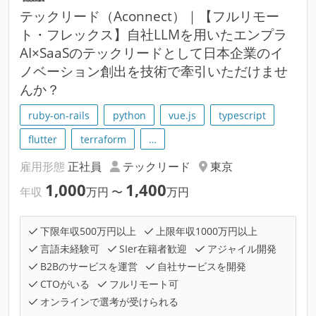
テックリード（Aconnect）｜【フルリモー
ト・フレックス】自社LLMを用いたエンプラ
AI×SaaSのテックリードとして日本企業のイ
ノベーション創出を技術で牽引いただけませ
んか？
ruby-on-rails
python
vue.js
typescript
flutter
terraform
…
雇用形態
正社員
テックリード
東京
1,000
1,400
年収
万円
〜
万円
下限年収500万円以上
上限年収1000万円以上
言語未経験可
SIer在籍者歓迎
アジャイル開発
B2Bのサービスを運営
自社サービスを開発
CTOがいる
フルリモート可
オンラインで選考が受けられる