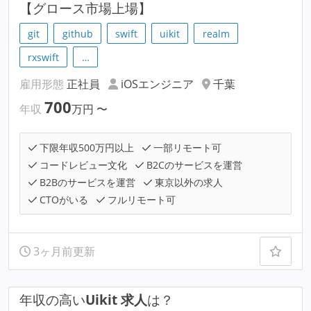
【グロース市場上場】
git
github
swift
uikit
realm
rxswift
…
雇用形態
正社員
iOSエンジニア
千葉
700
年収
万円
〜
下限年収500万円以上
一部リモート可
コードレビュー文化
B2Cのサービスを運営
B2Bのサービスを運営
東京以外の求人
CTOがいる
フルリモート可
3ヶ月前更新
年収の高い
Uikit 求人
は？