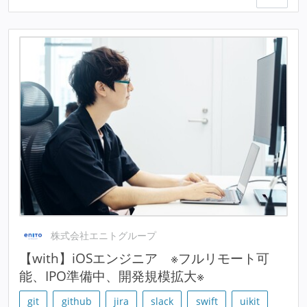
株式会社エニトグループ
【with】iOSエンジニア ※フルリモート可
能、IPO準備中、開発規模拡大※
git
github
jira
slack
swift
uikit