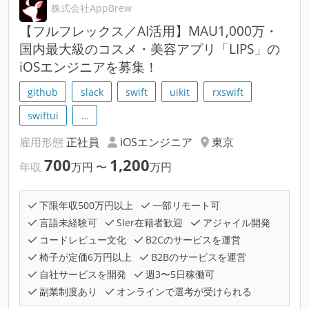
株式会社AppBrew
【フルフレックス／AI活用】MAU1,000万・
国内最大級のコスメ・美容アプリ「LIPS」の
iOSエンジニアを募集！
github
slack
swift
uikit
rxswift
swiftui
…
雇用形態
正社員
iOSエンジニア
東京
700
1,200
年収
万円
〜
万円
下限年収500万円以上
一部リモート可
言語未経験可
SIer在籍者歓迎
アジャイル開発
コードレビュー文化
B2Cのサービスを運営
椅子が定価6万円以上
B2Bのサービスを運営
自社サービスを開発
週3〜5日稼働可
副業制度あり
オンラインで選考が受けられる