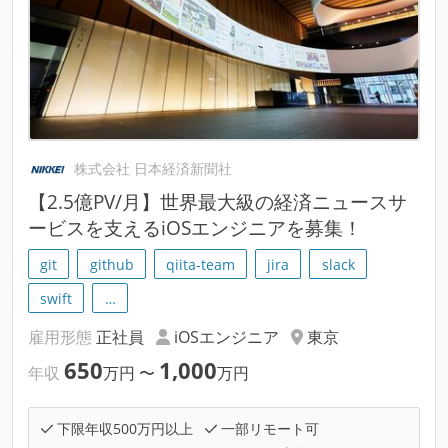
株式会社 日本経済新聞社
【2.5億PV/月】世界最大級の経済ニュースサ
ービスを支えるiOSエンジニアを募集！
git
github
qiita-team
jira
slack
swift
…
雇用形態
正社員
iOSエンジニア
東京
650
1,000
年収
万円
〜
万円
下限年収500万円以上
一部リモート可