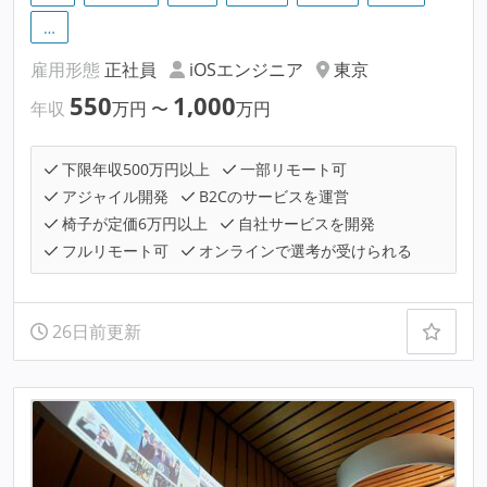
…
雇用形態
正社員
iOSエンジニア
東京
550
1,000
年収
万円
〜
万円
下限年収500万円以上
一部リモート可
アジャイル開発
B2Cのサービスを運営
椅子が定価6万円以上
自社サービスを開発
フルリモート可
オンラインで選考が受けられる
26日前更新