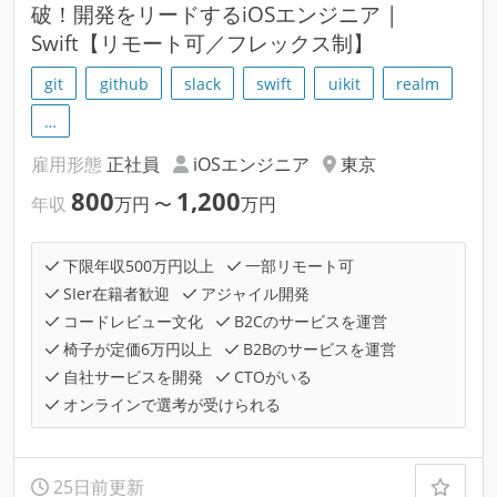
破！開発をリードするiOSエンジニア |
Swift【リモート可／フレックス制】
git
github
slack
swift
uikit
realm
…
雇用形態
正社員
iOSエンジニア
東京
800
1,200
年収
万円
〜
万円
下限年収500万円以上
一部リモート可
SIer在籍者歓迎
アジャイル開発
コードレビュー文化
B2Cのサービスを運営
椅子が定価6万円以上
B2Bのサービスを運営
自社サービスを開発
CTOがいる
オンラインで選考が受けられる
25日前更新