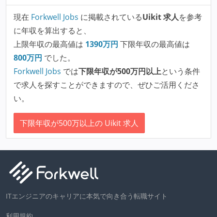
現在
Forkwell Jobs
に掲載されている
Uikit 求人
を参考
に年収を算出すると、
上限年収の最高値は
1390
万円
下限年収の最高値は
800
万円
でした。
Forkwell Jobs
では
下限年収が500万円以上
という条件
で求人を探すことができますので、ぜひご活用くださ
い。
下限年収が500万以上の Uikit 求人
ITエンジニアのキャリアに本気で向き合う転職サイト
利用規約