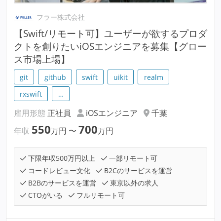
フラー株式会社
【Swift/リモート可】ユーザーが欲するプロダ
クトを創りたいiOSエンジニアを募集【グロー
ス市場上場】
git
github
swift
uikit
realm
rxswift
…
雇用形態
正社員
iOSエンジニア
千葉
550
700
年収
万円
〜
万円
下限年収500万円以上
一部リモート可
コードレビュー文化
B2Cのサービスを運営
B2Bのサービスを運営
東京以外の求人
CTOがいる
フルリモート可