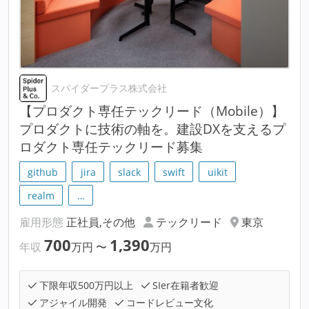
スパイダープラス株式会社
【プロダクト専任テックリード（Mobile）】
プロダクトに技術の軸を。建設DXを支えるプ
ロダクト専任テックリード募集
github
jira
slack
swift
uikit
realm
…
雇用形態
正社員,その他
テックリード
東京
700
1,390
年収
万円
〜
万円
下限年収500万円以上
SIer在籍者歓迎
アジャイル開発
コードレビュー文化