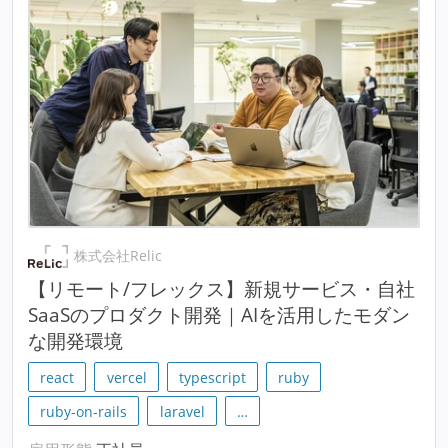
株式会社Relic
【リモート/フレックス】新規サービス・自社
SaaSのプロダクト開発｜AIを活用したモダン
な開発環境
react
vercel
typescript
ruby
ruby-on-rails
laravel
…