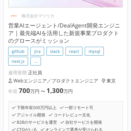
株式会社マツリカ
営業AIエージェント/DealAgent開発エンジニ
ア | 最先端AIを活用した新規事業プロダクト
のグロースがミッション
github
jira
slack
react
mysql
next.js
…
雇用形態
正社員
Webエンジニア／プロダクトエンジニア
東京
700
1,300
年収
万円
〜
万円
下限年収500万円以上
一部リモート可
アジャイル開発
コードレビュー文化
B2Bのサービスを運営
自社サービスを開発
CTOがいる
オンラインで選考が受けられる