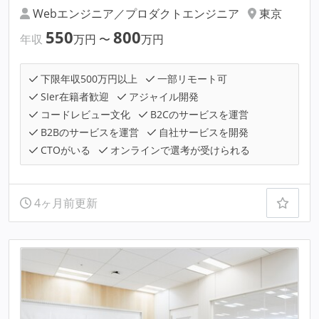
Webエンジニア／プロダクトエンジニア
東京
550
800
年収
万円
〜
万円
下限年収500万円以上
一部リモート可
SIer在籍者歓迎
アジャイル開発
コードレビュー文化
B2Cのサービスを運営
B2Bのサービスを運営
自社サービスを開発
CTOがいる
オンラインで選考が受けられる
4ヶ月前更新