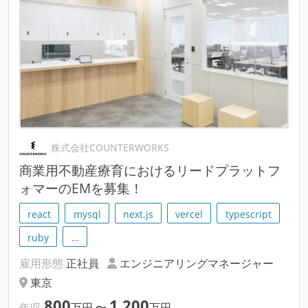
株式会社COUNTERWORKS
商業用不動産療育におけるリードプラットフ
ォマーのEMを募集！
react
mysql
next.js
vercel
typescript
ruby
…
雇用形態
正社員
エンジニアリングマネージャー
東京
800
1,200
年収
万円
〜
万円