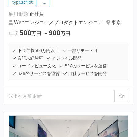
typescript
…
雇用形態
正社員
Webエンジニア／プロダクトエンジニア
東京
500
900
年収
万円
〜
万円
下限年収500万円以上
一部リモート可
言語未経験可
アジャイル開発
コードレビュー文化
B2Cのサービスを運営
B2Bのサービスを運営
自社サービスを開発
8ヶ月前更新