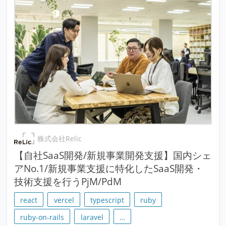
株式会社Relic
【自社SaaS開発/新規事業開発支援】国内シェ
アNo.1/新規事業支援に特化したSaaS開発・
技術支援を行うPjM/PdM
react
vercel
typescript
ruby
ruby-on-rails
laravel
…