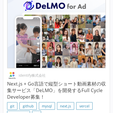
identify株式会社
Next.js + Go言語で縦型ショート動画素材の収
集サービス「DeLMO」を開発するFull Cycle
Developer募集！
git
github
mysql
next.js
vercel