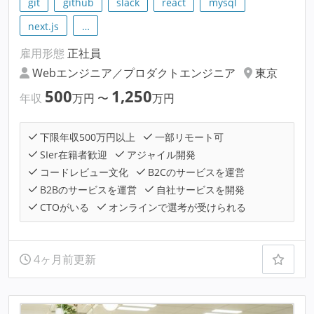
git
github
slack
react
mysql
next.js
…
雇用形態
正社員
Webエンジニア／プロダクトエンジニア
東京
500
1,250
年収
万円
〜
万円
下限年収500万円以上
一部リモート可
SIer在籍者歓迎
アジャイル開発
コードレビュー文化
B2Cのサービスを運営
B2Bのサービスを運営
自社サービスを開発
CTOがいる
オンラインで選考が受けられる
4ヶ月前更新