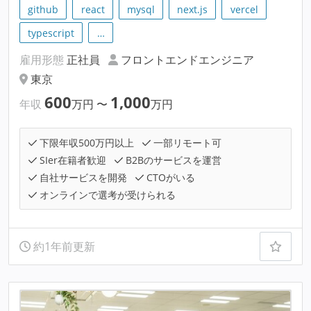
github
react
mysql
next.js
vercel
typescript
…
雇用形態
正社員
フロントエンドエンジニア
東京
600
1,000
年収
万円
〜
万円
下限年収500万円以上
一部リモート可
SIer在籍者歓迎
B2Bのサービスを運営
自社サービスを開発
CTOがいる
オンラインで選考が受けられる
約1年前更新