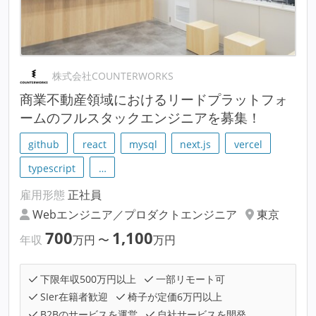
株式会社COUNTERWORKS
商業不動産領域におけるリードプラットフォ
ームのフルスタックエンジニアを募集！
github
react
mysql
next.js
vercel
typescript
…
雇用形態
正社員
Webエンジニア／プロダクトエンジニア
東京
700
1,100
年収
万円
〜
万円
下限年収500万円以上
一部リモート可
SIer在籍者歓迎
椅子が定価6万円以上
B2Bのサービスを運営
自社サービスを開発