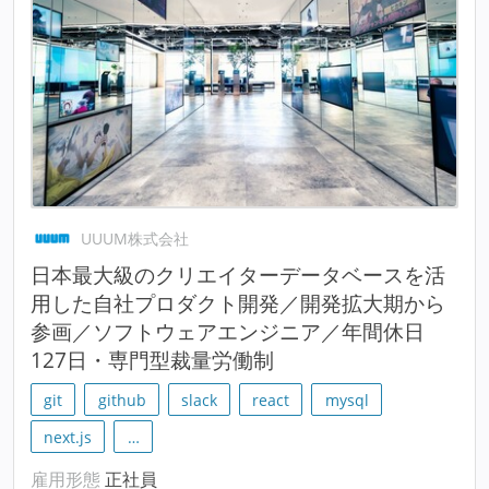
UUUM株式会社
日本最大級のクリエイターデータベースを活
用した自社プロダクト開発／開発拡大期から
参画／ソフトウェアエンジニア／年間休日
127日・専門型裁量労働制
git
github
slack
react
mysql
next.js
…
雇用形態
正社員