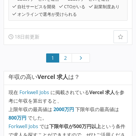
自社サービスを開発
CTOがいる
副業制度あり
オンラインで選考が受けられる
18日前更新
1
2
年収の高い
Vercel 求人
は？
現在
Forkwell Jobs
に掲載されている
Vercel 求人
を参
考に年収を算出すると、
上限年収の最高値は
2000
万円
下限年収の最高値は
800
万円
でした。
Forkwell Jobs
では
下限年収が500万円以上
という条件
で求人を探すことができますので、ぜひご活用くださ