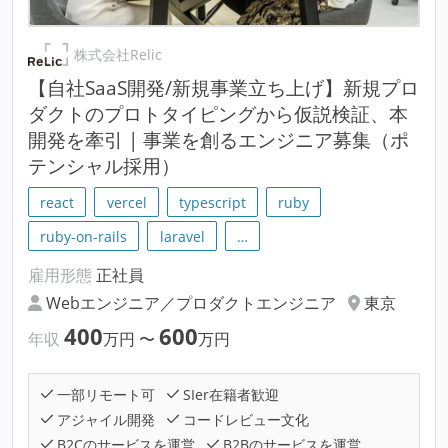
株式会社Relic
【自社SaaS開発/新規事業立ち上げ】新規プロ
ダクトのプロトタイピングから仮説検証、本
開発を牽引 | 事業を創るエンジニア募集（ポ
テンシャル採用）
react
vercel
typescript
ruby
ruby-on-rails
laravel
…
雇用形態
正社員
Webエンジニア／プロダクトエンジニア
東京
400
600
年収
万円
〜
万円
一部リモート可
SIer在籍者歓迎
アジャイル開発
コードレビュー文化
B2Cのサービスを運営
B2Bのサービスを運営