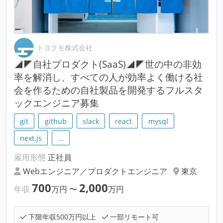
トヨクモ株式会社
◢◤自社プロダクト(SaaS)◢◤世の中の非効
率を解消し、すべての人が効率よく働ける社
会を作るための自社製品を開発するフルスタ
ックエンジニア募集
git
github
slack
react
mysql
next.js
…
雇用形態
正社員
Webエンジニア／プロダクトエンジニア
東京
700
2,000
年収
万円
〜
万円
下限年収500万円以上
一部リモート可