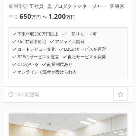
雇用形態
正社員
プロダクトマネージャー
東京
650
1,200
年収
万円
〜
万円
下限年収500万円以上
一部リモート可
SIer在籍者歓迎
アジャイル開発
コードレビュー文化
B2Cのサービスを運営
B2Bのサービスを運営
自社サービスを開発
CTOがいる
副業制度あり
オンラインで選考が受けられる
18日前更新