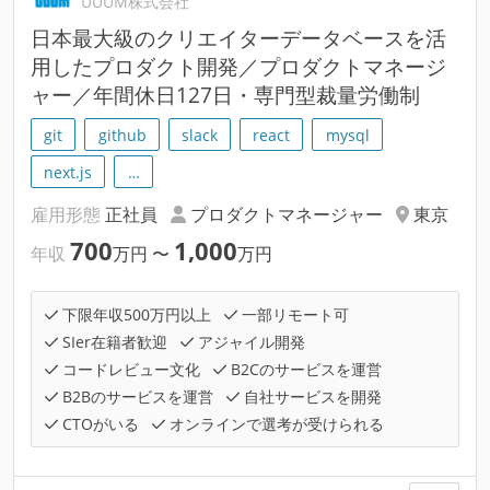
UUUM株式会社
日本最大級のクリエイターデータベースを活
用したプロダクト開発／プロダクトマネージ
ャー／年間休日127日・専門型裁量労働制
git
github
slack
react
mysql
next.js
…
雇用形態
正社員
プロダクトマネージャー
東京
700
1,000
年収
万円
〜
万円
下限年収500万円以上
一部リモート可
SIer在籍者歓迎
アジャイル開発
コードレビュー文化
B2Cのサービスを運営
B2Bのサービスを運営
自社サービスを開発
CTOがいる
オンラインで選考が受けられる