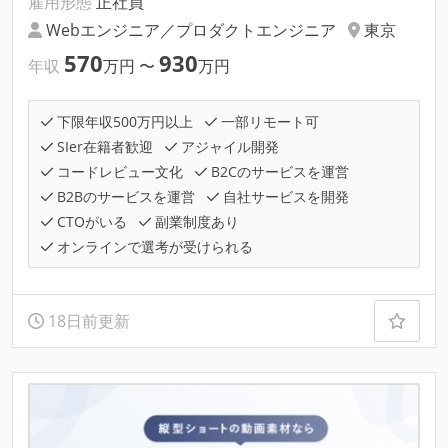
雇用形態
正社員
Webエンジニア／プロダクトエンジニア
東京
570
930
年収
万円
〜
万円
下限年収500万円以上
一部リモート可
SIer在籍者歓迎
アジャイル開発
コードレビュー文化
B2Cのサービスを運営
B2Bのサービスを運営
自社サービスを開発
CTOがいる
副業制度あり
オンラインで選考が受けられる
18日前更新