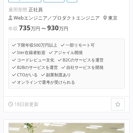
雇用形態
正社員
Webエンジニア／プロダクトエンジニア
東京
735
930
年収
万円
〜
万円
下限年収500万円以上
一部リモート可
SIer在籍者歓迎
アジャイル開発
コードレビュー文化
B2Cのサービスを運営
B2Bのサービスを運営
自社サービスを開発
CTOがいる
副業制度あり
オンラインで選考が受けられる
18日前更新