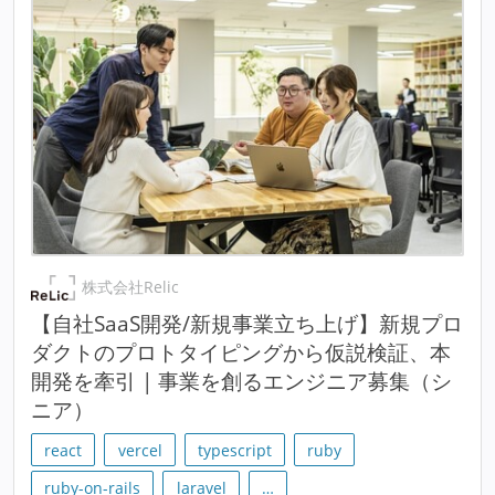
株式会社Relic
【自社SaaS開発/新規事業立ち上げ】新規プロ
ダクトのプロトタイピングから仮説検証、本
開発を牽引 | 事業を創るエンジニア募集（シ
ニア）
react
vercel
typescript
ruby
ruby-on-rails
laravel
…