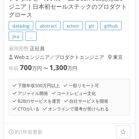
ジニア | 日本初セールステックのプロダクト
グロース
datadog
abstract
xctest
git
github
jira
…
雇用形態
正社員
Webエンジニア／プロダクトエンジニア
東京
700
1,300
年収
万円
〜
万円
下限年収500万円以上
一部リモート可
アジャイル開発
コードレビュー文化
B2Bのサービスを運営
自社サービスを開発
CTOがいる
オンラインで選考が受けられる
約1年前更新