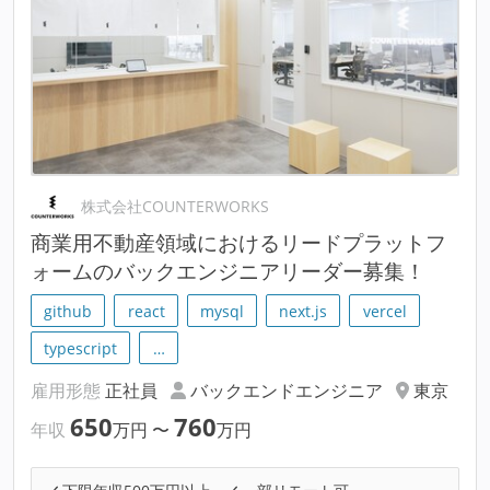
株式会社COUNTERWORKS
商業用不動産領域におけるリードプラットフ
ォームのバックエンジニアリーダー募集！
github
react
mysql
next.js
vercel
typescript
…
雇用形態
正社員
バックエンドエンジニア
東京
650
760
年収
万円
〜
万円