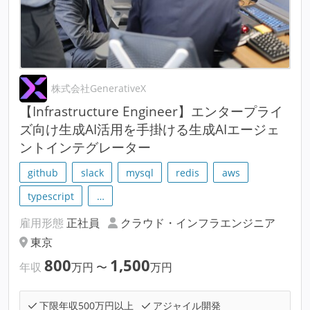
株式会社GenerativeX
【Infrastructure Engineer】エンタープライ
ズ向け生成AI活用を手掛ける生成AIエージェ
ントインテグレーター
github
slack
mysql
redis
aws
typescript
…
雇用形態
正社員
クラウド・インフラエンジニア
東京
800
1,500
年収
万円
〜
万円
下限年収500万円以上
アジャイル開発