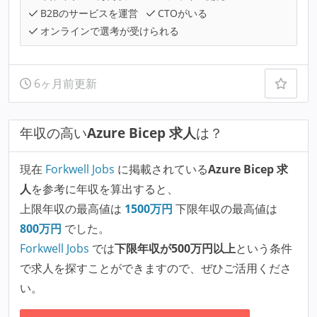
B2Bのサービスを運営
CTOがいる
オンラインで選考が受けられる
6ヶ月前更新
年収の高い
Azure Bicep 求人
は？
現在
Forkwell Jobs
に掲載されている
Azure Bicep 求
人
を参考に年収を算出すると、
上限年収の最高値は
1500
万円
下限年収の最高値は
800
万円
でした。
Forkwell Jobs
では
下限年収が500万円以上
という条件
で求人を探すことができますので、ぜひご活用くださ
い。