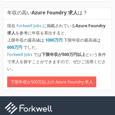
年収の高い
Azure Foundry 求人
は？
現在
Forkwell Jobs
に掲載されている
Azure Foundry
求人
を参考に年収を算出すると、
上限年収の最高値は
1000
万円
下限年収の最高値は
600
万円
でした。
Forkwell Jobs
では
下限年収が500万円以上
という条件
で求人を探すことができますので、ぜひご活用くださ
い。
下限年収が500万以上の Azure Foundry 求人