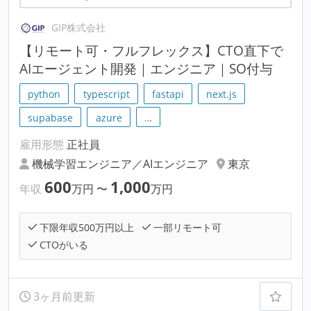
GIP株式会社
【リモート可・フルフレックス】CTO直下で
AIエージェント開発｜エンジニア｜SO付与
python
typescript
fastapi
next.js
supabase
azure
…
雇用形態
正社員
機械学習エンジニア／AIエンジニア
東京
600
1,000
年収
万円
〜
万円
下限年収500万円以上
一部リモート可
CTOがいる
3ヶ月前更新