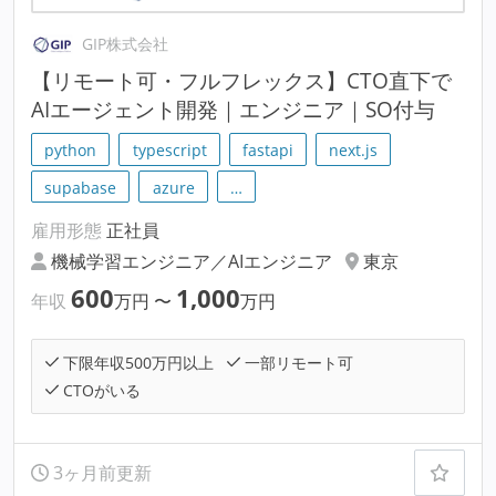
GIP株式会社
【リモート可・フルフレックス】CTO直下で
AIエージェント開発｜エンジニア｜SO付与
python
typescript
fastapi
next.js
supabase
azure
…
雇用形態
正社員
機械学習エンジニア／AIエンジニア
東京
600
1,000
年収
万円
〜
万円
下限年収500万円以上
一部リモート可
CTOがいる
3ヶ月前更新