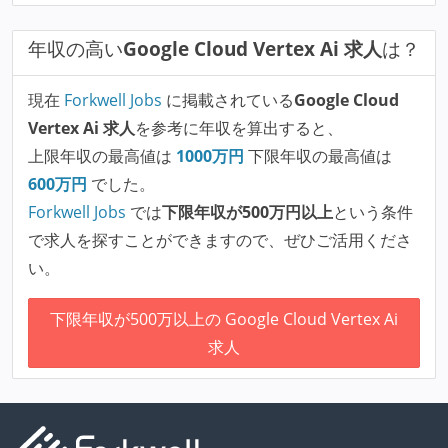
年収の高い
Google Cloud Vertex Ai 求人
は？
現在
Forkwell Jobs
に掲載されている
Google Cloud
Vertex Ai 求人
を参考に年収を算出すると、
上限年収の最高値は
1000
万円
下限年収の最高値は
600
万円
でした。
Forkwell Jobs
では
下限年収が500万円以上
という条件
で求人を探すことができますので、ぜひご活用くださ
い。
下限年収が500万以上の Google Cloud Vertex Ai
求人