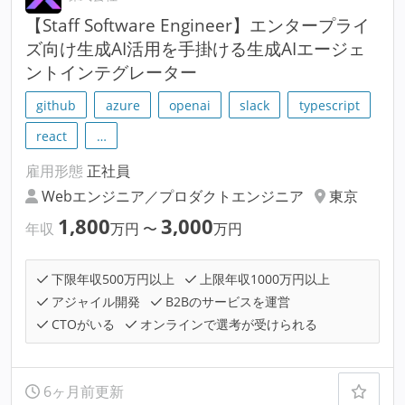
【Staff Software Engineer】エンタープライ
ズ向け生成AI活用を手掛ける生成AIエージェ
ントインテグレーター
github
azure
openai
slack
typescript
react
…
雇用形態
正社員
Webエンジニア／プロダクトエンジニア
東京
1,800
3,000
年収
万円
〜
万円
下限年収500万円以上
上限年収1000万円以上
アジャイル開発
B2Bのサービスを運営
CTOがいる
オンラインで選考が受けられる
6ヶ月前更新