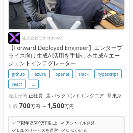
株式会社GenerativeX
【Forward Deployed Engineer】エンタープ
ライズ向け生成AI活用を手掛ける生成AIエー
ジェントインテグレーター
github
azure
openai
slack
typescript
react
…
雇用形態
正社員
バックエンドエンジニア
東京
700
1,500
年収
万円
〜
万円
下限年収500万円以上
アジャイル開発
B2Bのサービスを運営
CTOがいる