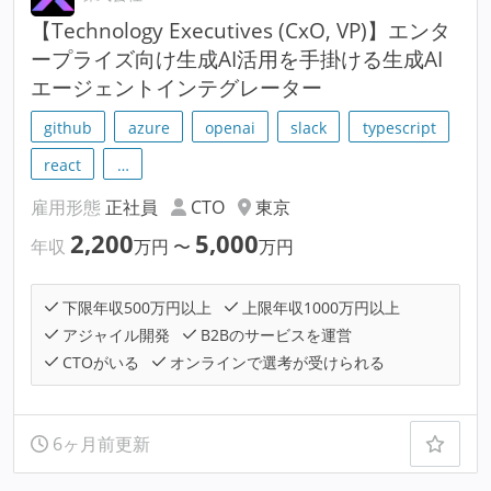
【Technology Executives (CxO, VP)】エンタ
ープライズ向け生成AI活用を手掛ける生成AI
エージェントインテグレーター
github
azure
openai
slack
typescript
react
…
雇用形態
正社員
CTO
東京
2,200
5,000
年収
万円
〜
万円
下限年収500万円以上
上限年収1000万円以上
アジャイル開発
B2Bのサービスを運営
CTOがいる
オンラインで選考が受けられる
6ヶ月前更新