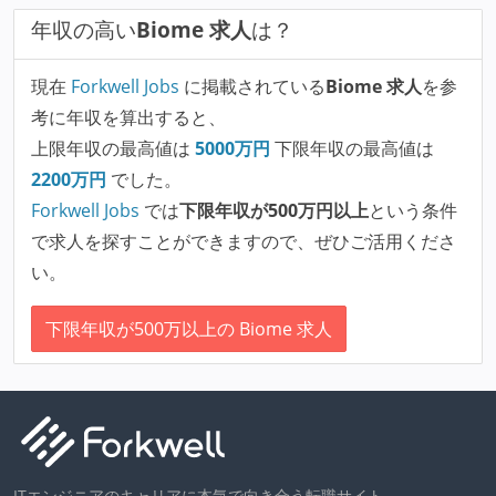
年収の高い
Biome 求人
は？
現在
Forkwell Jobs
に掲載されている
Biome 求人
を参
考に年収を算出すると、
上限年収の最高値は
5000
万円
下限年収の最高値は
2200
万円
でした。
Forkwell Jobs
では
下限年収が500万円以上
という条件
で求人を探すことができますので、ぜひご活用くださ
い。
下限年収が500万以上の Biome 求人
ITエンジニアのキャリアに本気で向き合う転職サイト