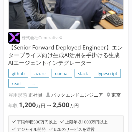
株式会社GenerativeX
【Senior Forward Deployed Engineer】エン
タープライズ向け生成AI活用を手掛ける生成
AIエージェントインテグレーター
github
azure
openai
slack
typescript
react
…
雇用形態
正社員
バックエンドエンジニア
東京
1,200
2,500
年収
万円
〜
万円
下限年収500万円以上
上限年収1000万円以上
アジャイル開発
B2Bのサービスを運営