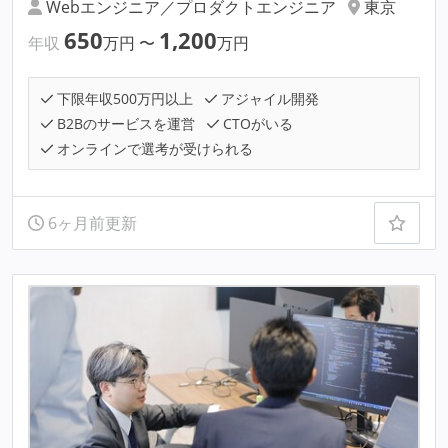
Webエンジニア／プロダクトエンジニア
東京
650
1,200
年収
万円
〜
万円
下限年収500万円以上
アジャイル開発
B2Bのサービスを運営
CTOがいる
オンラインで選考が受けられる
6ヶ月前更新