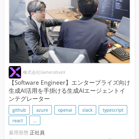
株式会社GenerativeX
【Software Engineer】エンタープライズ向け
生成AI活用を手掛ける生成AIエージェントイ
ンテグレーター
github
azure
openai
slack
typescript
react
…
雇用形態
正社員