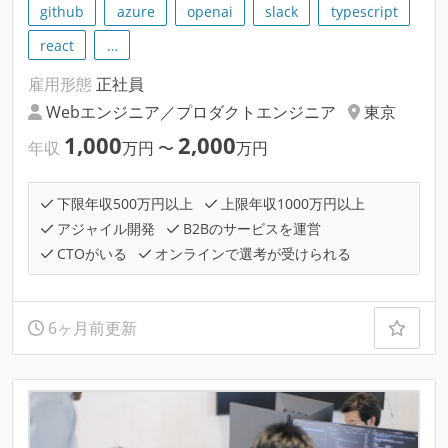
github
azure
openai
slack
typescript
react
…
雇用形態
正社員
Webエンジニア／プロダクトエンジニア
東京
1,000
2,000
年収
万円
〜
万円
下限年収500万円以上
上限年収1000万円以上
アジャイル開発
B2Bのサービスを運営
CTOがいる
オンラインで選考が受けられる
6ヶ月前更新