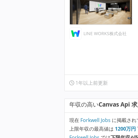
LINE WORKS株式会社
1年以上前更新
年収の高い
Canvas Api 
現在
Forkwell Jobs
に掲載され
上限年収の最高値は
1200
万円
Forkwell Jobs
では
下限年収が5