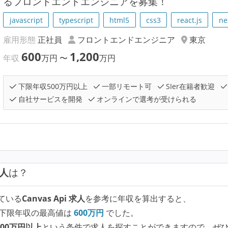
るフロントエンドエンジニアを募集！
javascript
typescript
html5
css3
react.js
ne
雇用形態
正社員
フロントエンドエンジニア
東京
600
1,200
年収
万円
〜
万円
下限年収500万円以上
一部リモート可
SIer在籍者歓迎
自社サービスを開発
オンラインで選考が受けられる
求人
は？
ている
Canvas Api 求人
を参考に年収を算出すると、
下限年収の最高値は
600
万円
でした。
00万円以上
という条件で求人を探すことができますので、ぜ