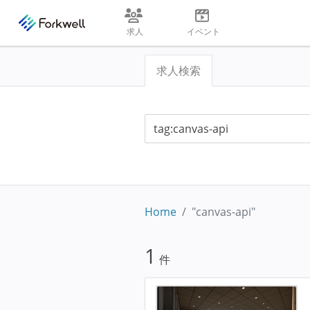
求人
イベント
求人検索
Home
"canvas-api"
1
件