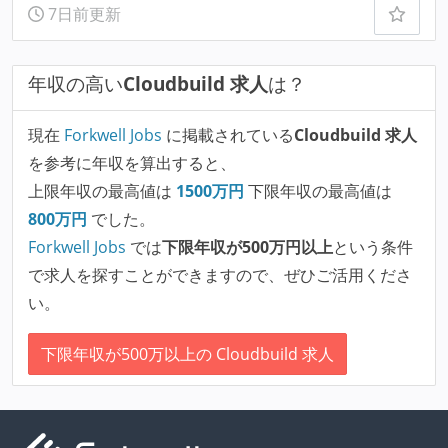
7日前更新
年収の高い
Cloudbuild 求人
は？
現在
Forkwell Jobs
に掲載されている
Cloudbuild 求人
を参考に年収を算出すると、
上限年収の最高値は
1500
万円
下限年収の最高値は
800
万円
でした。
Forkwell Jobs
では
下限年収が500万円以上
という条件
で求人を探すことができますので、ぜひご活用くださ
い。
下限年収が500万以上の Cloudbuild 求人