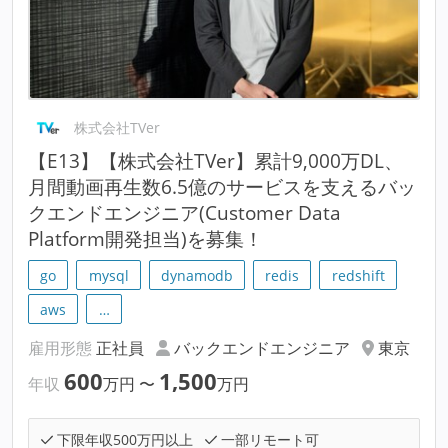
株式会社TVer
【E13】【株式会社TVer】累計9,000万DL、
月間動画再生数6.5億のサービスを支えるバッ
クエンドエンジニア(Customer Data
Platform開発担当)を募集！
go
mysql
dynamodb
redis
redshift
aws
…
雇用形態
正社員
バックエンドエンジニア
東京
600
1,500
年収
万円
〜
万円
下限年収500万円以上
一部リモート可