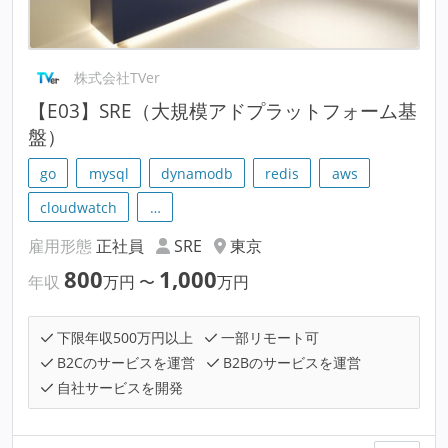
株式会社TVer
【E03】SRE（大規模アドプラットフォーム基
盤）
go
mysql
dynamodb
redis
aws
cloudwatch
…
雇用形態
正社員
SRE
東京
800
1,000
年収
万円
〜
万円
下限年収500万円以上
一部リモート可
B2Cのサービスを運営
B2Bのサービスを運営
自社サービスを開発