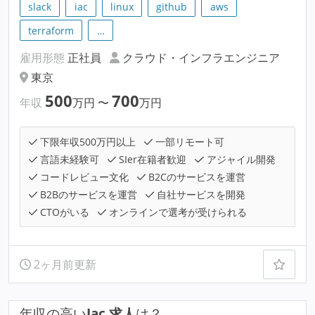
slack
iac
linux
github
aws
terraform
…
雇用形態
正社員
クラウド・インフラエンジニア
東京
500
700
年収
万円
〜
万円
下限年収500万円以上
一部リモート可
言語未経験可
SIer在籍者歓迎
アジャイル開発
コードレビュー文化
B2Cのサービスを運営
B2Bのサービスを運営
自社サービスを開発
CTOがいる
オンラインで選考が受けられる
2ヶ月前更新
年収の高い
Iac 求人
は？