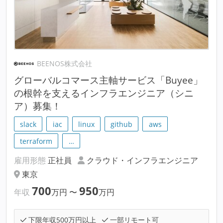
BEENOS株式会社
グローバルコマース主軸サービス「Buyee」
の根幹を支えるインフラエンジニア（シニ
ア）募集！
slack
iac
linux
github
aws
terraform
…
雇用形態
正社員
クラウド・インフラエンジニア
東京
700
950
年収
万円
〜
万円
下限年収500万円以上
一部リモート可