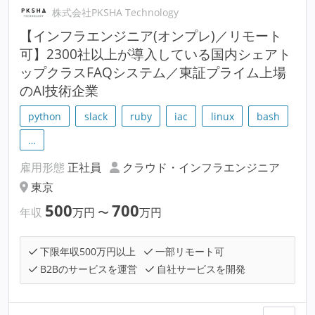
株式会社PKSHA Technology
【インフラエンジニア(オンプレ)／リモート
可】2300社以上が導入している国内シェアト
ップクラスFAQシステム／東証プライム上場
のAI技術企業
python
slack
ruby
iac
linux
bash
…
雇用形態
正社員
クラウド・インフラエンジニア
東京
500
700
年収
万円
〜
万円
下限年収500万円以上
一部リモート可
B2Bのサービスを運営
自社サービスを開発