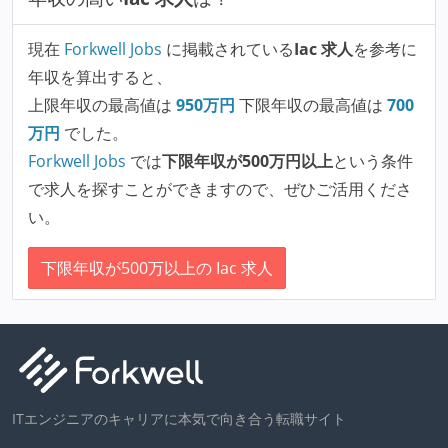
現在
Forkwell Jobs
に掲載されている
Iac 求人
を参考に
年収を算出すると、
上限年収の最高値は
950
万円
下限年収の最高値は
700
万円
でした。
Forkwell Jobs
では
下限年収が500万円以上
という条件
で求人を探すことができますので、ぜひご活用くださ
い。
下限年収が500万以上の Iac 求人
ITエンジニアのキャリアに本気で向き合う転職サイト