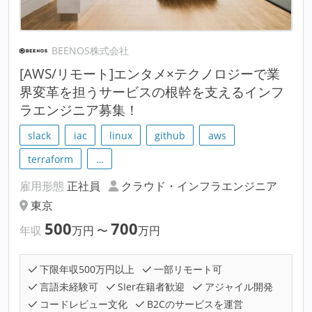
BEENOS株式会社
[AWS/リモート]エンタメ×テクノロジーで業
界変革を担うサービスの根幹を支えるインフ
ラエンジニア募集！
slack
iac
linux
github
aws
terraform
…
雇用形態
正社員
クラウド・インフラエンジニア
東京
500
700
年収
万円
〜
万円
下限年収500万円以上
一部リモート可
言語未経験可
SIer在籍者歓迎
アジャイル開発
コードレビュー文化
B2Cのサービスを運営