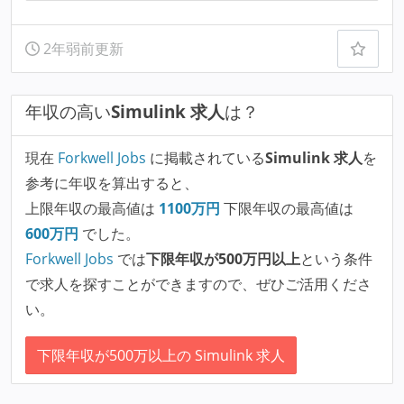
2年弱前更新
年収の高い
Simulink 求人
は？
現在
Forkwell Jobs
に掲載されている
Simulink 求人
を
参考に年収を算出すると、
上限年収の最高値は
1100
万円
下限年収の最高値は
600
万円
でした。
Forkwell Jobs
では
下限年収が500万円以上
という条件
で求人を探すことができますので、ぜひご活用くださ
い。
下限年収が500万以上の Simulink 求人