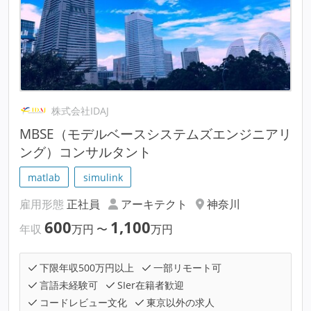
株式会社IDAJ
MBSE（モデルベースシステムズエンジニアリ
ング）コンサルタント
matlab
simulink
雇用形態
正社員
アーキテクト
神奈川
600
1,100
年収
万円
〜
万円
下限年収500万円以上
一部リモート可
言語未経験可
SIer在籍者歓迎
コードレビュー文化
東京以外の求人