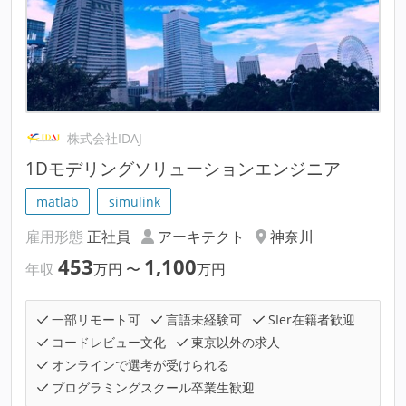
株式会社IDAJ
1Dモデリングソリューションエンジニア
matlab
simulink
雇用形態
正社員
アーキテクト
神奈川
453
1,100
年収
万円
〜
万円
一部リモート可
言語未経験可
SIer在籍者歓迎
コードレビュー文化
東京以外の求人
オンラインで選考が受けられる
プログラミングスクール卒業生歓迎