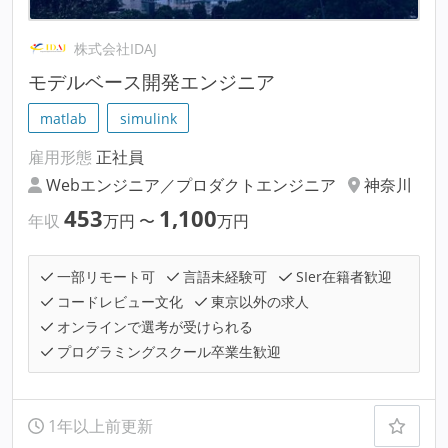
株式会社IDAJ
モデルベース開発エンジニア
matlab
simulink
雇用形態
正社員
Webエンジニア／プロダクトエンジニア
神奈川
453
1,100
年収
万円
〜
万円
一部リモート可
言語未経験可
SIer在籍者歓迎
コードレビュー文化
東京以外の求人
オンラインで選考が受けられる
プログラミングスクール卒業生歓迎
1年以上前更新