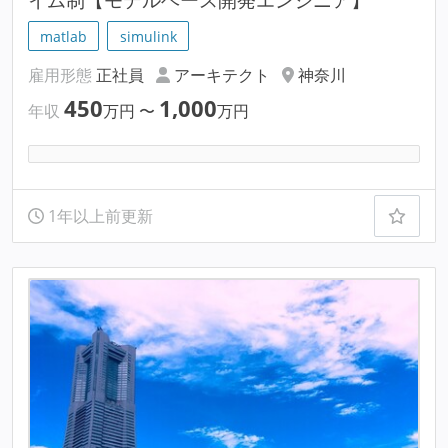
matlab
simulink
雇用形態
正社員
アーキテクト
神奈川
450
1,000
年収
万円
〜
万円
1年以上前更新