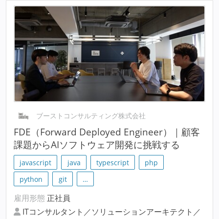
ブーストコンサルティング株式会社
FDE（Forward Deployed Engineer）｜顧客
課題からAIソフトウェア開発に挑戦する
javascript
java
typescript
php
python
git
…
雇用形態
正社員
ITコンサルタント／ソリューションアーキテクト／