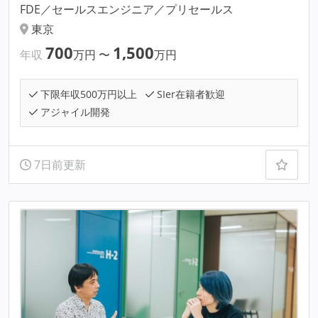
FDE／セールスエンジニア／プリセールス
東京
700
1,500
年収
万円
〜
万円
下限年収500万円以上
SIer在籍者歓迎
アジャイル開発
7日前更新