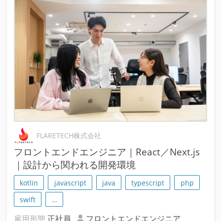
FLARETECH株式会社
フロントエンドエンジニア｜React／Next.js
｜設計から関われる開発環境
kotlin
javascript
java
typescript
php
swift
…
雇用形態
正社員
フロントエンドエンジニア