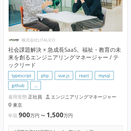
株式会社LITALICO
社会課題解決 × 急成長SaaS。福祉・教育の未
来を創るエンジニアリングマネージャー / テ
ックリード
typescript
php
vue.js
react
mysql
github
…
雇用形態
正社員
エンジニアリングマネージャー
東京
900
1,500
年収
万円
〜
万円