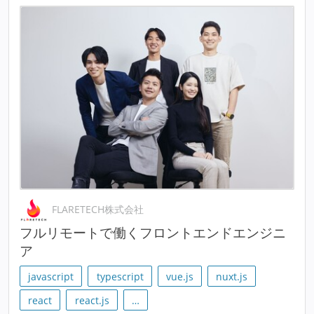
FLARETECH株式会社
フルリモートで働くフロントエンドエンジニ
ア
javascript
typescript
vue.js
nuxt.js
react
react.js
…