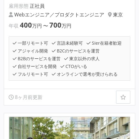
雇用形態
正社員
Webエンジニア／プロダクトエンジニア
東京
400
700
年収
万円
〜
万円
一部リモート可
言語未経験可
SIer在籍者歓迎
アジャイル開発
B2Cのサービスを運営
B2Bのサービスを運営
東京以外の求人
自社サービスを開発
CTOがいる
フルリモート可
オンラインで選考が受けられる
8ヶ月前更新