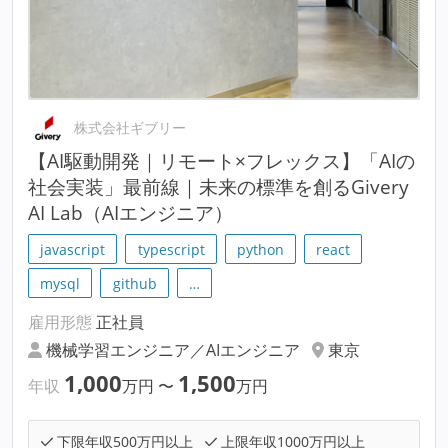
株式会社ギブリー
【AI駆動開発｜リモート×フレックス】「AIの
社会実装」最前線｜未来の標準を創るGivery
AI Lab（AIエンジニア）
javascript
typescript
python
react
mysql
github
…
雇用形態
正社員
機械学習エンジニア／AIエンジニア
東京
1,000
1,500
年収
万円
〜
万円
下限年収500万円以上
上限年収1000万円以上