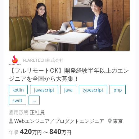
FLARETECH株式会社
【フルリモートOK】開発経験半年以上のエン
ジニアを全国から大募集！
kotlin
javascript
java
typescript
php
swift
…
雇用形態
正社員
Webエンジニア／プロダクトエンジニア
東京
420
840
年収
万円
〜
万円