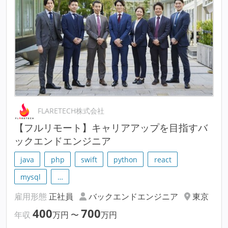
FLARETECH株式会社
【フルリモート】キャリアアップを目指すバ
ックエンドエンジニア
java
php
swift
python
react
mysql
…
雇用形態
正社員
バックエンドエンジニア
東京
400
700
年収
万円
〜
万円