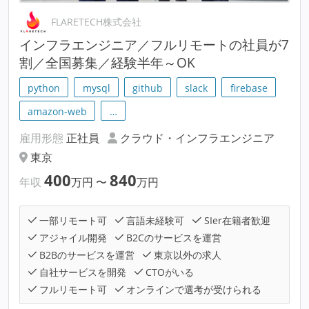
FLARETECH株式会社
インフラエンジニア／フルリモートの社員が7
割／全国募集／経験半年～OK
python
mysql
github
slack
firebase
amazon-web
…
雇用形態
正社員
クラウド・インフラエンジニア
東京
400
840
年収
万円
〜
万円
一部リモート可
言語未経験可
SIer在籍者歓迎
アジャイル開発
B2Cのサービスを運営
B2Bのサービスを運営
東京以外の求人
自社サービスを開発
CTOがいる
フルリモート可
オンラインで選考が受けられる