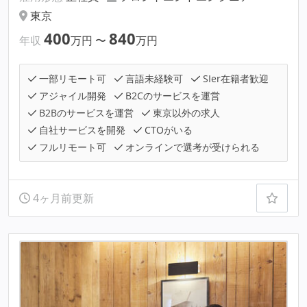
東京
400
840
年収
万円
〜
万円
一部リモート可
言語未経験可
SIer在籍者歓迎
アジャイル開発
B2Cのサービスを運営
B2Bのサービスを運営
東京以外の求人
自社サービスを開発
CTOがいる
フルリモート可
オンラインで選考が受けられる
4ヶ月前更新