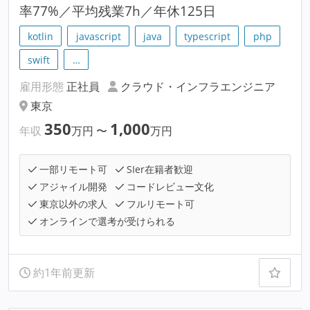
率77%／平均残業7h／年休125日
kotlin
javascript
java
typescript
php
swift
…
雇用形態
正社員
クラウド・インフラエンジニア
東京
350
1,000
年収
万円
〜
万円
一部リモート可
SIer在籍者歓迎
アジャイル開発
コードレビュー文化
東京以外の求人
フルリモート可
オンラインで選考が受けられる
約1年前更新