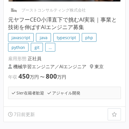
ブーストコンサルティング株式会社
元ヤフーCEO小澤直下で挑むAI実装｜事業と
技術を伸ばすAIエンジニア募集
javascript
java
typescript
php
python
git
…
雇用形態
正社員
機械学習エンジニア／AIエンジニア
東京
450
800
年収
万円
〜
万円
SIer在籍者歓迎
アジャイル開発
7日前更新