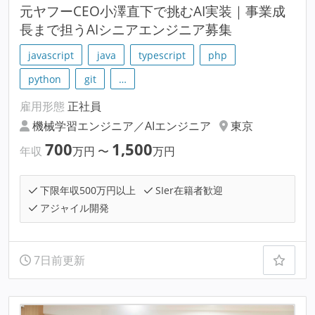
元ヤフーCEO小澤直下で挑むAI実装｜事業成
長まで担うAIシニアエンジニア募集
javascript
java
typescript
php
python
git
…
雇用形態
正社員
機械学習エンジニア／AIエンジニア
東京
700
1,500
年収
万円
〜
万円
下限年収500万円以上
SIer在籍者歓迎
アジャイル開発
7日前更新