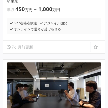
東京
450
1,000
年収
万円
〜
万円
SIer在籍者歓迎
アジャイル開発
オンラインで選考が受けられる
7ヶ月前更新