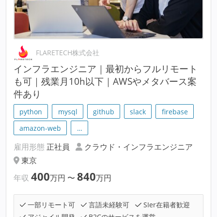
FLARETECH株式会社
インフラエンジニア｜最初からフルリモート
も可｜残業月10h以下｜AWSやメタバース案
件あり
python
mysql
github
slack
firebase
amazon-web
…
雇用形態
正社員
クラウド・インフラエンジニア
東京
400
840
年収
万円
〜
万円
一部リモート可
言語未経験可
SIer在籍者歓迎
アジャイル開発
B2Cのサービスを運営