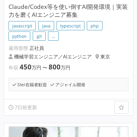
Claude/Codex等を使い倒すAI開発環境｜実装
力を磨くAIエンジニア募集
javascript
java
typescript
php
python
git
…
雇用形態
正社員
機械学習エンジニア／AIエンジニア
東京
450
800
年収
万円
〜
万円
SIer在籍者歓迎
アジャイル開発
7日前更新