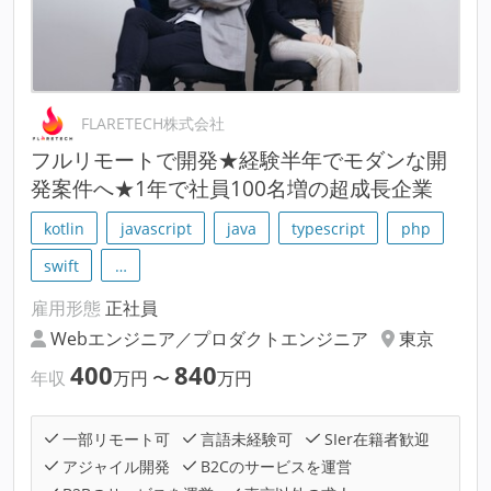
FLARETECH株式会社
フルリモートで開発★経験半年でモダンな開
発案件へ★1年で社員100名増の超成長企業
kotlin
javascript
java
typescript
php
swift
…
雇用形態
正社員
Webエンジニア／プロダクトエンジニア
東京
400
840
年収
万円
〜
万円
一部リモート可
言語未経験可
SIer在籍者歓迎
アジャイル開発
B2Cのサービスを運営