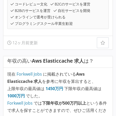
コードレビュー文化
B2Cのサービスを運営
B2Bのサービスを運営
自社サービスを開発
オンラインで選考が受けられる
プログラミングスクール卒業生歓迎
12ヶ月前更新
年収の高い
Aws Elasticcache 求人
は？
現在
Forkwell Jobs
に掲載されている
Aws
Elasticcache 求人
を参考に年収を算出すると、
上限年収の最高値は
1450
万円
下限年収の最高値は
1000
万円
でした。
Forkwell Jobs
では
下限年収が500万円以上
という条件
で求人を探すことができますので、ぜひご活用くださ