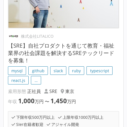
株式会社LITALICO
【SRE】自社プロダクトを通じて教育・福祉
業界の社会課題を解決するSREテックリード
を募集！
mysql
github
slack
ruby
typescript
react.js
…
雇用形態
正社員
SRE
東京
1,000
1,450
年収
万円
〜
万円
下限年収500万円以上
上限年収1000万円以上
SIer在籍者歓迎
アジャイル開発