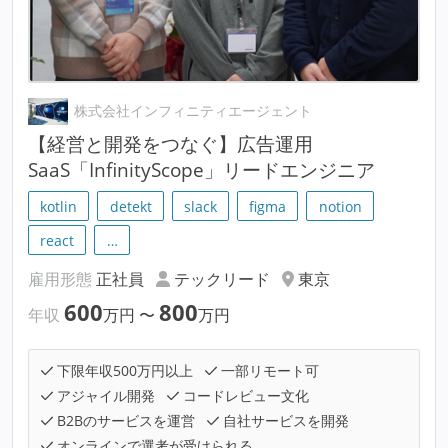
株式会社インフィニティエージェント
【経営と開発をつなぐ】広告運用
SaaS「InfinityScope」リードエンジニア
kotlin
detekt
slack
figma
notion
react
…
雇用形態
正社員
テックリード
東京
600
800
年収
万円
〜
万円
下限年収500万円以上
一部リモート可
アジャイル開発
コードレビュー文化
B2Bのサービスを運営
自社サービスを開発
オンラインで選考が受けられる