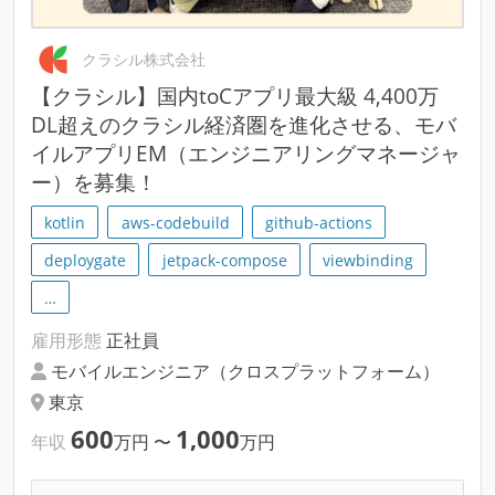
クラシル株式会社
【クラシル】国内toCアプリ最大級 4,400万
DL超えのクラシル経済圏を進化させる、モバ
イルアプリEM（エンジニアリングマネージャ
ー）を募集！
kotlin
aws-codebuild
github-actions
deploygate
jetpack-compose
viewbinding
…
雇用形態
正社員
モバイルエンジニア（クロスプラットフォーム）
東京
600
1,000
年収
万円
〜
万円