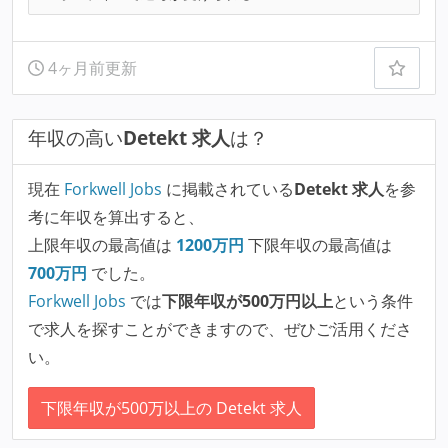
4ヶ月前更新
年収の高い
Detekt 求人
は？
現在
Forkwell Jobs
に掲載されている
Detekt 求人
を参
考に年収を算出すると、
上限年収の最高値は
1200
万円
下限年収の最高値は
700
万円
でした。
Forkwell Jobs
では
下限年収が500万円以上
という条件
で求人を探すことができますので、ぜひご活用くださ
い。
下限年収が500万以上の Detekt 求人