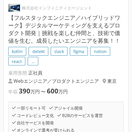
株式会社インフィニティエージェント
【フルスタックエンジニア／ハイブリッドワ
ーク】デジタルマーケティングを支えるプロ
ダクト開発｜挑戦を楽しむ仲間と、技術で価
値を生む。成長したいエンジニアを募集！！
kotlin
detekt
slack
figma
notion
react
…
雇用形態
正社員
Webエンジニア／プロダクトエンジニア
東京
390
600
年収
万円
〜
万円
一部リモート可
アジャイル開発
コードレビュー文化
B2Bのサービスを運営
自社サービスを開発
オンラインで選考が受けられる