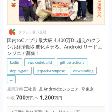
クラシル株式会社
国内toCアプリ最大級 4,400万DL超えのクラ
シル経済圏を進化させる、Android リードエ
ンジニア募集！
kotlin
aws-codebuild
github-actions
deploygate
jetpack-compose
viewbinding
…
雇用形態
正社員
Androidエンジニア
東京
700
1,200
年収
万円
〜
万円
下限年収500万円以上
一部リモート可