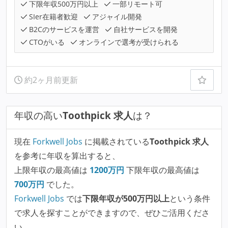
下限年収500万円以上
一部リモート可
SIer在籍者歓迎
アジャイル開発
B2Cのサービスを運営
自社サービスを開発
CTOがいる
オンラインで選考が受けられる
約2ヶ月前更新
年収の高い
Toothpick 求人
は？
現在
Forkwell Jobs
に掲載されている
Toothpick 求人
を参考に年収を算出すると、
上限年収の最高値は
1200
万円
下限年収の最高値は
700
万円
でした。
Forkwell Jobs
では
下限年収が500万円以上
という条件
で求人を探すことができますので、ぜひご活用くださ
い。