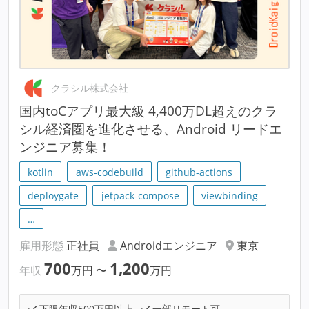
クラシル株式会社
国内toCアプリ最大級 4,400万DL超えのクラ
シル経済圏を進化させる、Android リードエ
ンジニア募集！
kotlin
aws-codebuild
github-actions
deploygate
jetpack-compose
viewbinding
…
雇用形態
正社員
Androidエンジニア
東京
700
1,200
年収
万円
〜
万円
下限年収500万円以上
一部リモート可