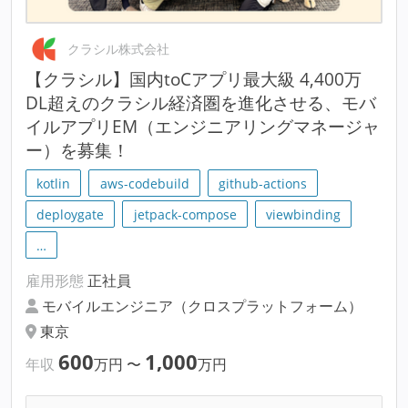
クラシル株式会社
【クラシル】国内toCアプリ最大級 4,400万
DL超えのクラシル経済圏を進化させる、モバ
イルアプリEM（エンジニアリングマネージャ
ー）を募集！
kotlin
aws-codebuild
github-actions
deploygate
jetpack-compose
viewbinding
…
雇用形態
正社員
モバイルエンジニア（クロスプラットフォーム）
東京
600
1,000
年収
万円
〜
万円