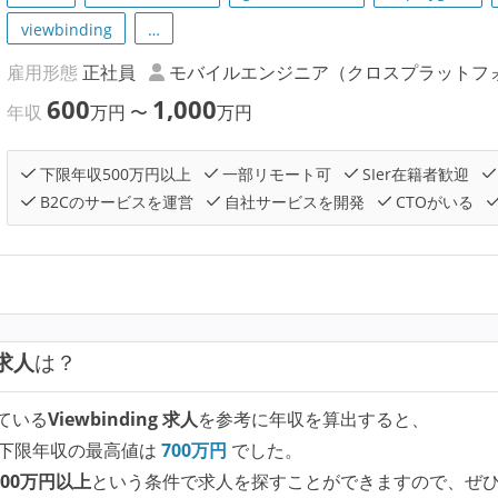
viewbinding
…
雇用形態
正社員
モバイルエンジニア（クロスプラットフ
600
1,000
年収
万円
〜
万円
下限年収500万円以上
一部リモート可
SIer在籍者歓迎
B2Cのサービスを運営
自社サービスを開発
CTOがいる
 求人
は？
ている
Viewbinding 求人
を参考に年収を算出すると、
下限年収の最高値は
700
万円
でした。
00万円以上
という条件で求人を探すことができますので、ぜ