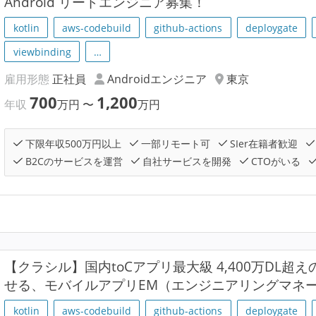
Android リードエンジニア募集！
kotlin
aws-codebuild
github-actions
deploygate
viewbinding
…
雇用形態
正社員
Androidエンジニア
東京
700
1,200
年収
万円
〜
万円
下限年収500万円以上
一部リモート可
SIer在籍者歓迎
B2Cのサービスを運営
自社サービスを開発
CTOがいる
【クラシル】国内toCアプリ最大級 4,400万DL
せる、モバイルアプリEM（エンジニアリングマネ
kotlin
aws-codebuild
github-actions
deploygate