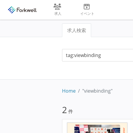
求人
イベント
求人検索
Home
"viewbinding"
2
件