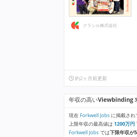
クラシル株式会社
約2ヶ月前更新
年収の高い
Viewbinding
現在
Forkwell Jobs
に掲載され
上限年収の最高値は
1200
万円
Forkwell Jobs
では
下限年収が5