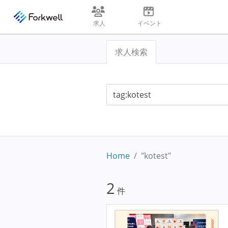
求人
イベント
求人検索
Home
"kotest"
2
件