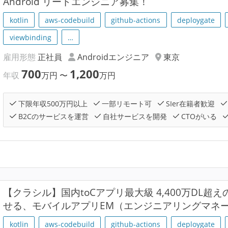
Android リードエンジニア募集！
kotlin
aws-codebuild
github-actions
deploygate
viewbinding
…
雇用形態
正社員
Androidエンジニア
東京
700
1,200
年収
万円
〜
万円
下限年収500万円以上
一部リモート可
SIer在籍者歓迎
B2Cのサービスを運営
自社サービスを開発
CTOがいる
【クラシル】国内toCアプリ最大級 4,400万DL
せる、モバイルアプリEM（エンジニアリングマネ
kotlin
aws-codebuild
github-actions
deploygate