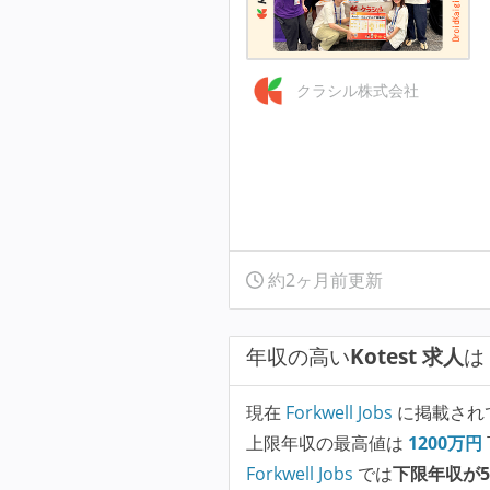
クラシル株式会社
約2ヶ月前更新
年収の高い
Kotest 求人
は
現在
Forkwell Jobs
に掲載され
上限年収の最高値は
1200
万円
Forkwell Jobs
では
下限年収が5