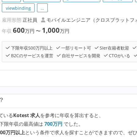
viewbinding
…
雇用形態
正社員
モバイルエンジニア（クロスプラットフ
600
1,000
年収
万円
〜
万円
下限年収500万円以上
一部リモート可
SIer在籍者歓迎
B2Cのサービスを運営
自社サービスを開発
CTOがいる
？
ている
Kotest 求人
を参考に年収を算出すると、
下限年収の最高値は
700
万円
でした。
00万円以上
という条件で求人を探すことができますので、ぜ