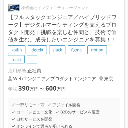
株式会社インフィニティエージェント
【フルスタックエンジニア／ハイブリッドワ
ーク】デジタルマーケティングを支えるプロ
ダクト開発｜挑戦を楽しむ仲間と、技術で価
値を生む。成長したいエンジニアを募集！！
kotlin
detekt
slack
figma
notion
react
…
雇用形態
正社員
Webエンジニア／プロダクトエンジニア
東京
390
600
年収
万円
〜
万円
一部リモート可
アジャイル開発
コードレビュー文化
B2Bのサービスを運営
自社サービスを開発
オンラインで選考が受けられる