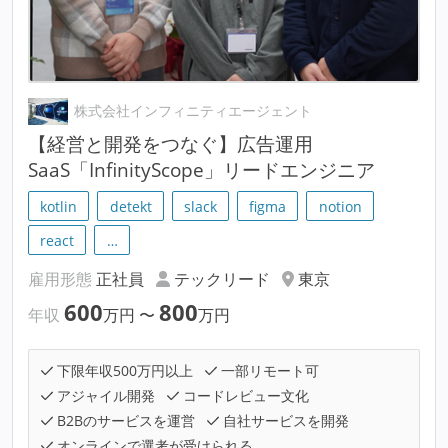
株式会社インフィニティエージェント
【経営と開発をつなぐ】広告運用
SaaS「InfinityScope」リードエンジニア
kotlin
detekt
slack
figma
notion
react
…
雇用形態
正社員
テックリード
東京
600
800
年収
万円
〜
万円
下限年収500万円以上
一部リモート可
アジャイル開発
コードレビュー文化
B2Bのサービスを運営
自社サービスを開発
オンラインで選考が受けられる