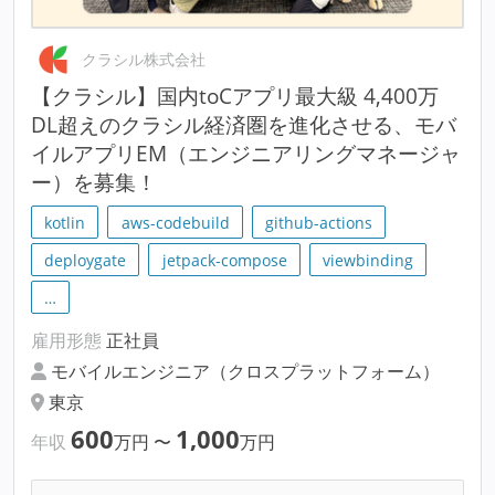
クラシル株式会社
【クラシル】国内toCアプリ最大級 4,400万
DL超えのクラシル経済圏を進化させる、モバ
イルアプリEM（エンジニアリングマネージャ
ー）を募集！
kotlin
aws-codebuild
github-actions
deploygate
jetpack-compose
viewbinding
…
雇用形態
正社員
モバイルエンジニア（クロスプラットフォーム）
東京
600
1,000
年収
万円
〜
万円