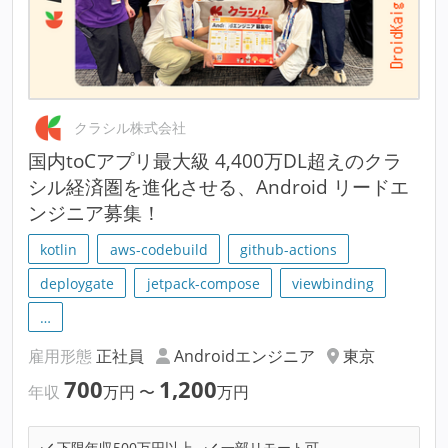
クラシル株式会社
国内toCアプリ最大級 4,400万DL超えのクラ
シル経済圏を進化させる、Android リードエ
ンジニア募集！
kotlin
aws-codebuild
github-actions
deploygate
jetpack-compose
viewbinding
…
雇用形態
正社員
Androidエンジニア
東京
700
1,200
年収
万円
〜
万円
下限年収500万円以上
一部リモート可