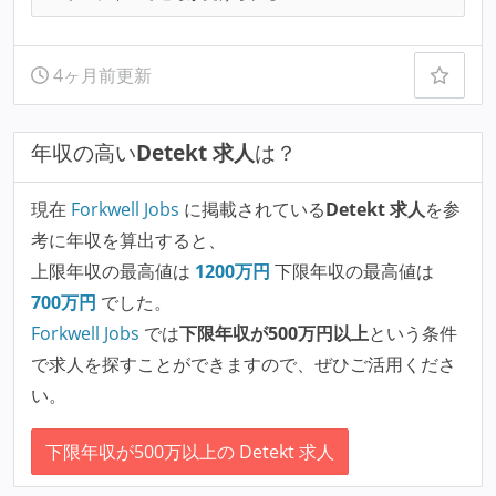
4ヶ月前更新
年収の高い
Detekt 求人
は？
現在
Forkwell Jobs
に掲載されている
Detekt 求人
を参
考に年収を算出すると、
上限年収の最高値は
1200
万円
下限年収の最高値は
700
万円
でした。
Forkwell Jobs
では
下限年収が500万円以上
という条件
で求人を探すことができますので、ぜひご活用くださ
い。
下限年収が500万以上の Detekt 求人