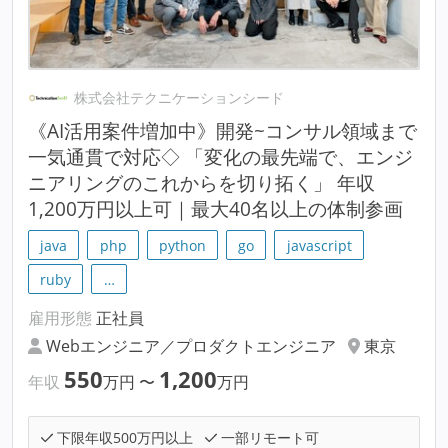
株式会社テクニケーションシード
《AI活用案件増加中》開発~コンサル領域まで
一気通貫で対応◇ 「変化の最先端で、エンジ
ニアリングのこれからを切り拓く」 年収
1,200万円以上可｜最大40名以上の体制参画
java
php
python
go
javascript
ruby
…
雇用形態
正社員
Webエンジニア／プロダクトエンジニア
東京
550
1,200
年収
万円
〜
万円
下限年収500万円以上
一部リモート可