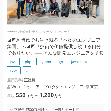
株式会社テクニケーションシード
◢◤AI時代でも生き残る『本物のエンジニア
集団』へ◢◤『技術で価値提供し続ける自分
でありたい』── そんな開発エンジニアを募集
java
php
python
go
javascript
ruby
…
雇用形態
正社員
Webエンジニア／プロダクトエンジニア
東京
550
1,200
年収
万円
〜
万円
下限年収500万円以上
一部リモート可