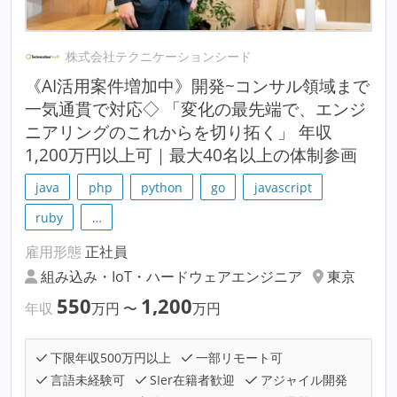
株式会社テクニケーションシード
《AI活用案件増加中》開発~コンサル領域まで
一気通貫で対応◇ 「変化の最先端で、エンジ
ニアリングのこれからを切り拓く」 年収
1,200万円以上可｜最大40名以上の体制参画
java
php
python
go
javascript
ruby
…
雇用形態
正社員
組み込み・IoT・ハードウェアエンジニア
東京
550
1,200
年収
万円
〜
万円
下限年収500万円以上
一部リモート可
言語未経験可
SIer在籍者歓迎
アジャイル開発