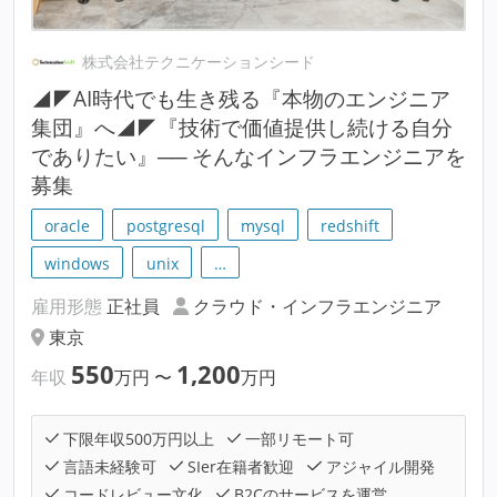
株式会社テクニケーションシード
◢◤AI時代でも生き残る『本物のエンジニア
集団』へ◢◤『技術で価値提供し続ける自分
でありたい』── そんなインフラエンジニアを
募集
oracle
postgresql
mysql
redshift
windows
unix
…
雇用形態
正社員
クラウド・インフラエンジニア
東京
550
1,200
年収
万円
〜
万円
下限年収500万円以上
一部リモート可
言語未経験可
SIer在籍者歓迎
アジャイル開発
コードレビュー文化
B2Cのサービスを運営