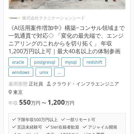
株式会社テクニケーションシード
《AI活用案件増加中》構築~コンサル領域まで
一気通貫で対応◇ 「変化の最先端で、エンジ
ニアリングのこれからを切り拓く」 年収
1,200万円以上可｜最大40名以上の体制参画
oracle
postgresql
mysql
redshift
windows
unix
…
雇用形態
正社員
クラウド・インフラエンジニア
東京
550
1,200
年収
万円
〜
万円
下限年収500万円以上
一部リモート可
言語未経験可
SIer在籍者歓迎
アジャイル開発