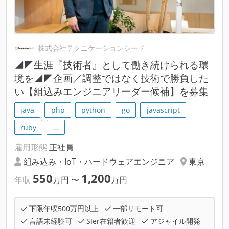
株式会社テクニケーションシード
◢◤生涯『技術者』として働き続けられる環
境を◢◤企画／調整ではなく技術で勝負した
い【組込みエンジニアリーダー候補】を募集
java
php
python
go
javascript
ruby
…
雇用形態
正社員
組み込み・IoT・ハードウェアエンジニア
東京
550
1,200
年収
万円
〜
万円
下限年収500万円以上
一部リモート可
言語未経験可
SIer在籍者歓迎
アジャイル開発