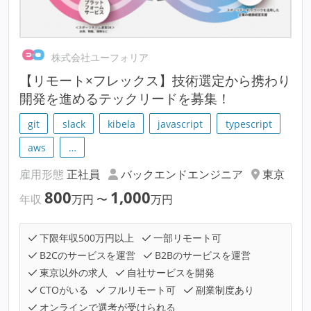
株式会社ユーフォリア
【リモート×フレックス】技術選定から携わり
開発を進めるテックリードを募集！
git
slack
kibela
javascript
typescript
aws
…
雇用形態
正社員
バックエンドエンジニア
東京
800
1,000
年収
万円
〜
万円
下限年収500万円以上
一部リモート可
B2Cのサービスを運営
B2Bのサービスを運営
東京以外の求人
自社サービスを開発
CTOがいる
フルリモート可
副業制度あり
オンラインで選考が受けられる