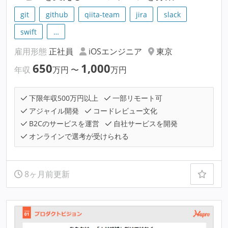
git
github
qiita-team
jira
slack
swift
…
雇用形態
正社員
iOSエンジニア
東京
650
1,000
年収
万円
〜
万円
下限年収500万円以上
一部リモート可
アジャイル開発
コードレビュー文化
B2Cのサービスを運営
自社サービスを開発
オンラインで選考が受けられる
8ヶ月前更新