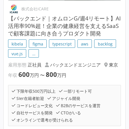
株式会社iCARE
【バックエンド｜オムロンG/週4リモート】AI
活用率90%超！企業の健康経営を支えるSaaS
で顧客課題に向き合うプロダクト開発
kibela
figma
typescript
aws
backlog
vue.js
…
雇用形態
正社員
バックエンドエンジニア
東京
600
800
年収
万円
〜
万円
下限年収500万円以上
一部リモート可
SIer在籍者歓迎
アジャイル開発
コードレビュー文化
B2Bのサービスを運営
自社サービスを開発
CTOがいる
オンラインで選考が受けられる