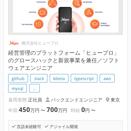
株式会社ヒュープロ
経営管理のプラットフォーム「ヒュープロ」
のグロースハックと新規事業を兼任／ソフト
ウェアエンジニア
github
slack
kibela
typescript
aws
mysql
…
雇用形態
正社員
バックエンドエンジニア
東京
450
700
0
年収
万円
〜
万円
時給
円
〜
言語未経験可
アジャイル開発