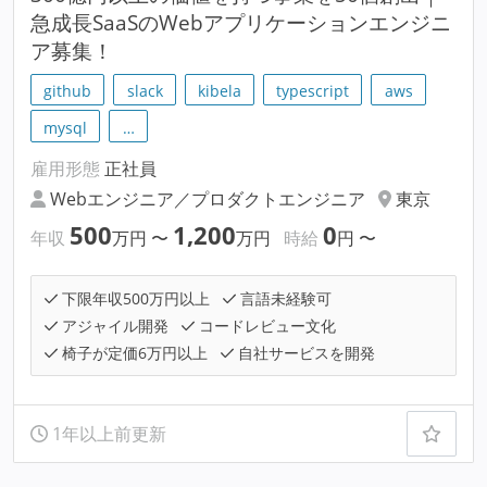
急成長SaaSのWebアプリケーションエンジニ
ア募集！
github
slack
kibela
typescript
aws
mysql
…
雇用形態
正社員
Webエンジニア／プロダクトエンジニア
東京
500
1,200
0
年収
万円
〜
万円
時給
円
〜
下限年収500万円以上
言語未経験可
アジャイル開発
コードレビュー文化
椅子が定価6万円以上
自社サービスを開発
1年以上前更新