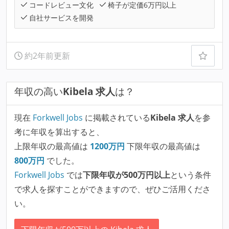
コードレビュー文化
椅子が定価6万円以上
自社サービスを開発
約2年前更新
年収の高い
Kibela 求人
は？
現在
Forkwell Jobs
に掲載されている
Kibela 求人
を参
考に年収を算出すると、
上限年収の最高値は
1200
万円
下限年収の最高値は
800
万円
でした。
Forkwell Jobs
では
下限年収が500万円以上
という条件
で求人を探すことができますので、ぜひご活用くださ
い。