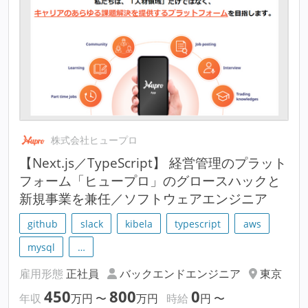
株式会社ヒュープロ
【Next.js／TypeScript】 経営管理のプラット
フォーム「ヒュープロ」のグロースハックと
新規事業を兼任／ソフトウェアエンジニア
github
slack
kibela
typescript
aws
mysql
…
雇用形態
正社員
バックエンドエンジニア
東京
450
800
0
年収
万円
〜
万円
時給
円
〜