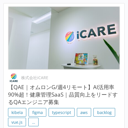
株式会社iCARE
【QAE｜オムロンG/週4リモート】AI活用率
90%超！健康管理SaaS｜品質向上をリードす
るQAエンジニア募集
kibela
figma
typescript
aws
backlog
vue.js
…