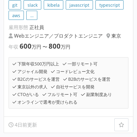
git
slack
kibela
javascript
typescript
aws
…
雇用形態
正社員
Webエンジニア／プロダクトエンジニア
東京
600
800
年収
万円
〜
万円
下限年収500万円以上
一部リモート可
アジャイル開発
コードレビュー文化
B2Cのサービスを運営
B2Bのサービスを運営
東京以外の求人
自社サービスを開発
CTOがいる
フルリモート可
副業制度あり
オンラインで選考が受けられる
4日前更新