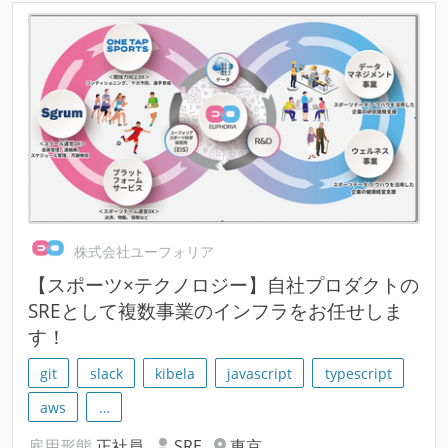
株式会社ユーフォリア
【スポーツ×テクノロジー】自社プロダクトの
SREとして複数事業のインフラをお任せしま
す！
git
slack
kibela
javascript
typescript
aws
…
雇用形態
正社員
SRE
東京