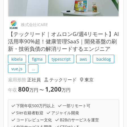
株式会社iCARE
【テックリード｜オムロンG/週4リモート】AI
活用率90%超！健康管理SaaS｜開発基盤の刷
新・技術負債の解消リードするエンジニア
kibela
figma
typescript
aws
backlog
vue.js
…
雇用形態
正社員
テックリード
東京
800
1,200
年収
万円
〜
万円
下限年収500万円以上
一部リモート可
SIer在籍者歓迎
アジャイル開発
コードレビュー文化
B2Bのサービスを運営
自社サービスを開発
CTOがいる