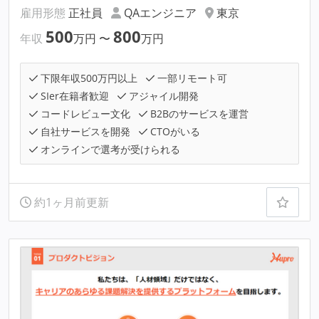
雇用形態
正社員
QAエンジニア
東京
500
800
年収
万円
〜
万円
下限年収500万円以上
一部リモート可
SIer在籍者歓迎
アジャイル開発
コードレビュー文化
B2Bのサービスを運営
自社サービスを開発
CTOがいる
オンラインで選考が受けられる
約1ヶ月前更新