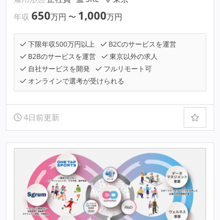
650
1,000
年収
万円
〜
万円
下限年収500万円以上
B2Cのサービスを運営
B2Bのサービスを運営
東京以外の求人
自社サービスを開発
フルリモート可
オンラインで選考が受けられる
4日前更新