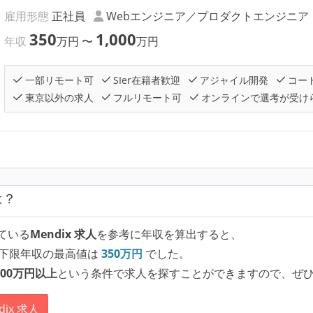
雇用形態
正社員
Webエンジニア／プロダクトエンジニア
350
1,000
年収
万円
〜
万円
一部リモート可
SIer在籍者歓迎
アジャイル開発
コー
東京以外の求人
フルリモート可
オンラインで選考が受け
は？
ている
Mendix 求人
を参考に年収を算出すると、
下限年収の最高値は
350
万円
でした。
00万円以上
という条件で求人を探すことができますので、ぜ
ix 求人