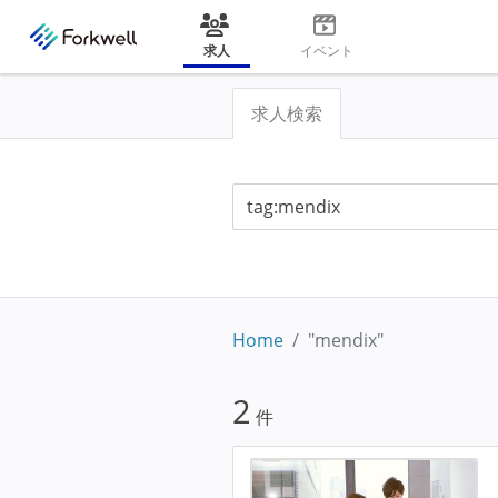
求人
イベント
求人検索
Home
"mendix"
2
件