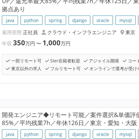
UP／還元率最大85%／平均残業7h／年休125日
拠点あり
java
python
spring
django
oracle
mysql
雇用形態
正社員
クラウド・インフラエンジニア
東京
350
1,000
年収
万円
〜
万円
一部リモート可
SIer在籍者歓迎
アジャイル開発
コー
東京以外の求人
フルリモート可
オンラインで選考が受け
開発エンジニア◆リモート可能／案件選択&単価評
85%／平均残業7h／年休126日／東京・愛知・大
java
python
spring
django
oracle
mysql