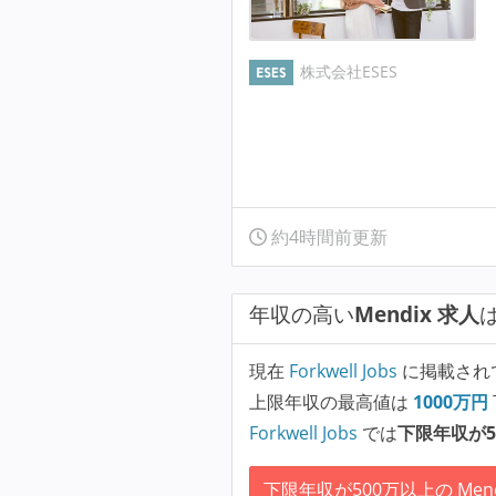
株式会社ESES
約4時間前更新
年収の高い
Mendix 求人
現在
Forkwell Jobs
に掲載され
上限年収の最高値は
1000
万円
Forkwell Jobs
では
下限年収が5
下限年収が500万以上の Mend