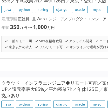
85%／平均残業7h／年休126日／東京・愛知・大
java
python
spring
django
oracle
mysql
雇用形態
正社員
Webエンジニア／プロダクトエンジニア
350
1,000
年収
万円
〜
万円
一部リモート可
SIer在籍者歓迎
アジャイル開発
コー
東京以外の求人
フルリモート可
オンラインで選考が受け
クラウド・インフラエンジニア◆リモート可能／案
UP／還元率最大85%／平均残業7h／年休125日
拠点あり
java
python
spring
django
oracle
mysql