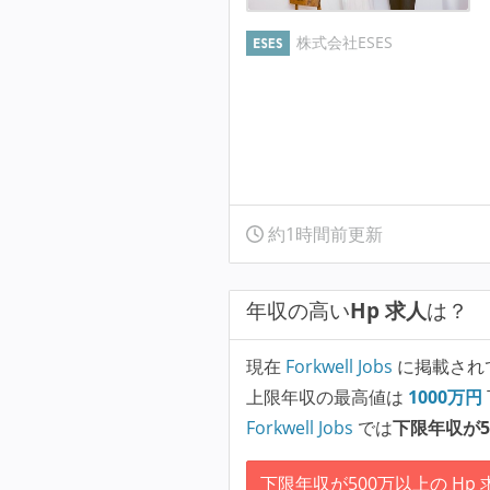
株式会社ESES
約1時間前更新
年収の高い
Hp 求人
は？
現在
Forkwell Jobs
に掲載され
上限年収の最高値は
1000
万円
Forkwell Jobs
では
下限年収が5
下限年収が500万以上の Hp 