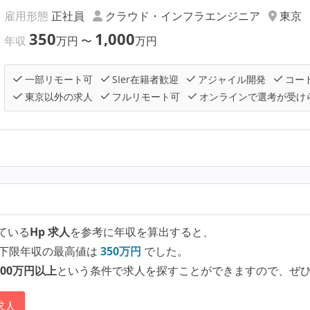
雇用形態
正社員
クラウド・インフラエンジニア
東京
350
1,000
年収
万円
〜
万円
一部リモート可
SIer在籍者歓迎
アジャイル開発
コー
東京以外の求人
フルリモート可
オンラインで選考が受け
ている
Hp 求人
を参考に年収を算出すると、
下限年収の最高値は
350
万円
でした。
00万円以上
という条件で求人を探すことができますので、ぜ
求人