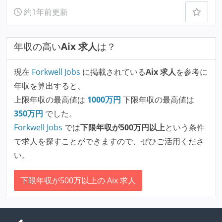
約1年前更新
年収の高い
Aix 求人
は？
現在
Forkwell Jobs
に掲載されている
Aix 求人
を参考に
年収を算出すると、
上限年収の最高値は
1000
万円
下限年収の最高値は
350
万円
でした。
Forkwell Jobs
では
下限年収が500万円以上
という条件
で求人を探すことができますので、ぜひご活用くださ
い。
下限年収が500万以上の Aix 求人