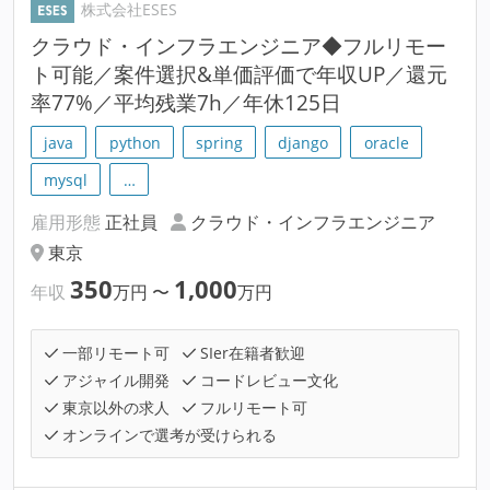
株式会社ESES
クラウド・インフラエンジニア◆フルリモー
ト可能／案件選択&単価評価で年収UP／還元
率77%／平均残業7h／年休125日
java
python
spring
django
oracle
mysql
…
雇用形態
正社員
クラウド・インフラエンジニア
東京
350
1,000
年収
万円
〜
万円
一部リモート可
SIer在籍者歓迎
アジャイル開発
コードレビュー文化
東京以外の求人
フルリモート可
オンラインで選考が受けられる