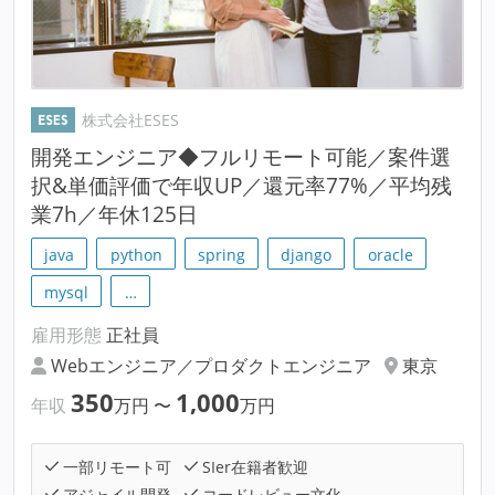
株式会社ESES
開発エンジニア◆フルリモート可能／案件選
択&単価評価で年収UP／還元率77%／平均残
業7h／年休125日
java
python
spring
django
oracle
mysql
…
雇用形態
正社員
Webエンジニア／プロダクトエンジニア
東京
350
1,000
年収
万円
〜
万円
一部リモート可
SIer在籍者歓迎
アジャイル開発
コードレビュー文化