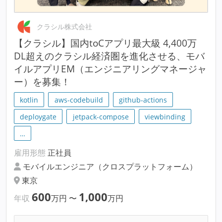
クラシル株式会社
【クラシル】国内toCアプリ最大級 4,400万
DL超えのクラシル経済圏を進化させる、モバ
イルアプリEM（エンジニアリングマネージャ
ー）を募集！
kotlin
aws-codebuild
github-actions
deploygate
jetpack-compose
viewbinding
…
雇用形態
正社員
モバイルエンジニア（クロスプラットフォーム）
東京
600
1,000
年収
万円
〜
万円