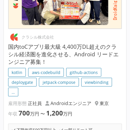
クラシル株式会社
国内toCアプリ最大級 4,400万DL超えのクラ
シル経済圏を進化させる、Android リードエ
ンジニア募集！
kotlin
aws-codebuild
github-actions
deploygate
jetpack-compose
viewbinding
…
雇用形態
正社員
Androidエンジニア
東京
700
1,200
年収
万円
〜
万円
下限年収500万円以上
一部リモート可