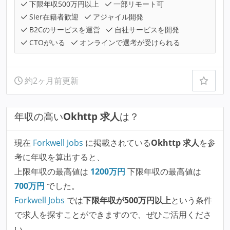
下限年収500万円以上
一部リモート可
SIer在籍者歓迎
アジャイル開発
B2Cのサービスを運営
自社サービスを開発
CTOがいる
オンラインで選考が受けられる
約2ヶ月前更新
年収の高い
Okhttp 求人
は？
現在
Forkwell Jobs
に掲載されている
Okhttp 求人
を参
考に年収を算出すると、
上限年収の最高値は
1200
万円
下限年収の最高値は
700
万円
でした。
Forkwell Jobs
では
下限年収が500万円以上
という条件
で求人を探すことができますので、ぜひご活用くださ
い。