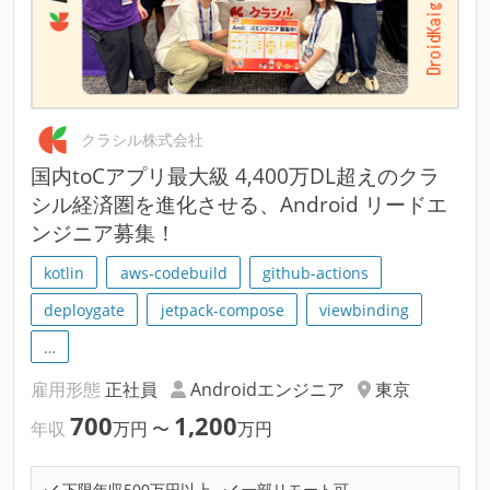
クラシル株式会社
国内toCアプリ最大級 4,400万DL超えのクラ
シル経済圏を進化させる、Android リードエ
ンジニア募集！
kotlin
aws-codebuild
github-actions
deploygate
jetpack-compose
viewbinding
…
雇用形態
正社員
Androidエンジニア
東京
700
1,200
年収
万円
〜
万円
下限年収500万円以上
一部リモート可