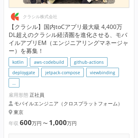
クラシル株式会社
【クラシル】国内toCアプリ最大級 4,400万
DL超えのクラシル経済圏を進化させる、モバ
イルアプリEM（エンジニアリングマネージャ
ー）を募集！
kotlin
aws-codebuild
github-actions
deploygate
jetpack-compose
viewbinding
…
雇用形態
正社員
モバイルエンジニア（クロスプラットフォーム）
東京
600
1,000
年収
万円
〜
万円