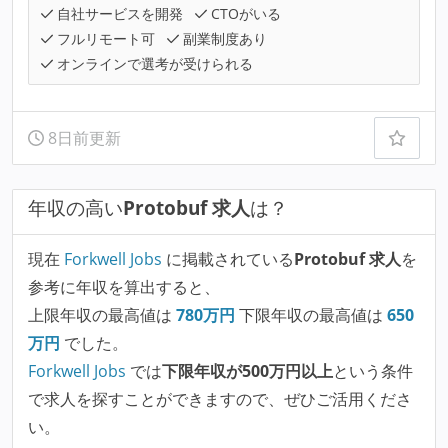
自社サービスを開発
CTOがいる
フルリモート可
副業制度あり
オンラインで選考が受けられる
8日前更新
年収の高い
Protobuf 求人
は？
現在
Forkwell Jobs
に掲載されている
Protobuf 求人
を
参考に年収を算出すると、
上限年収の最高値は
780
万円
下限年収の最高値は
650
万円
でした。
Forkwell Jobs
では
下限年収が500万円以上
という条件
で求人を探すことができますので、ぜひご活用くださ
い。