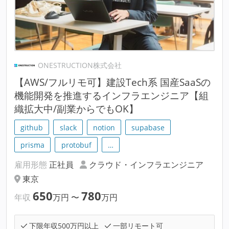
ONESTRUCTION株式会社
【AWS/フルリモ可】建設Tech系 国産SaaSの
機能開発を推進するインフラエンジニア【組
織拡大中/副業からでもOK】
github
slack
notion
supabase
prisma
protobuf
…
雇用形態
正社員
クラウド・インフラエンジニア
東京
650
780
年収
万円
〜
万円
下限年収500万円以上
一部リモート可