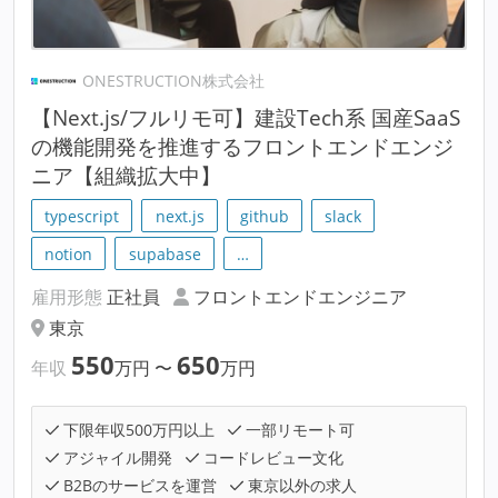
ONESTRUCTION株式会社
【Next.js/フルリモ可】建設Tech系 国産SaaS
の機能開発を推進するフロントエンドエンジ
ニア【組織拡大中】
typescript
next.js
github
slack
notion
supabase
…
雇用形態
正社員
フロントエンドエンジニア
東京
550
650
年収
万円
〜
万円
下限年収500万円以上
一部リモート可
アジャイル開発
コードレビュー文化
B2Bのサービスを運営
東京以外の求人