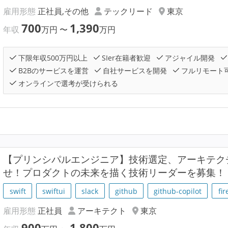
雇用形態
正社員,その他
テックリード
東京
700
1,390
年収
万円
〜
万円
下限年収500万円以上
SIer在籍者歓迎
アジャイル開発
B2Bのサービスを運営
自社サービスを開発
フルリモート
オンラインで選考が受けられる
【プリンシパルエンジニア】技術選定、アーキテク
せ！プロダクトの未来を描く技術リーダーを募集！
swift
swiftui
slack
github
github-copilot
fi
雇用形態
正社員
アーキテクト
東京
900
1,800