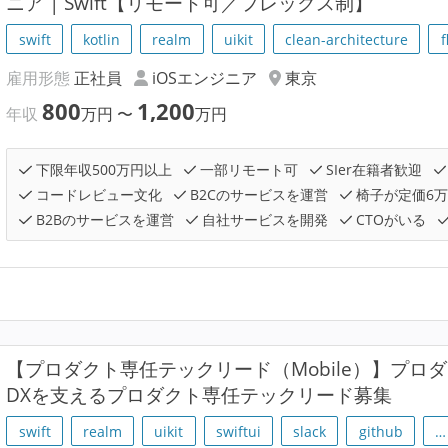
ニア | Swift【リモート可／フレックス制】
swift
kotlin
realm
uikit
clean-architecture
f
雇用形態
正社員
iOSエンジニア
東京
800
1,200
年収
万円
〜
万円
下限年収500万円以上
一部リモート可
SIer在籍者歓迎
コードレビュー文化
B2Cのサービスを運営
椅子が定価6
B2Bのサービスを運営
自社サービスを開発
CTOがいる
【プロダクト専任テックリード（Mobile）】プロ
DXを支えるプロダクト専任テックリード募集
swift
realm
uikit
swiftui
slack
github
…