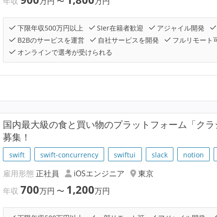
年収
万円
〜
万円
下限年収500万円以上
SIer在籍者歓迎
アジャイル開発
B2Bのサービスを運営
自社サービスを開発
フルリモート
オンラインで選考が受けられる
国内最大級の食と買い物のプラットフォーム「クラシ
募集！
swift
swift-concurrency
swiftui
slack
notion
雇用形態
正社員
iOSエンジニア
東京
700
1,200
年収
万円
〜
万円