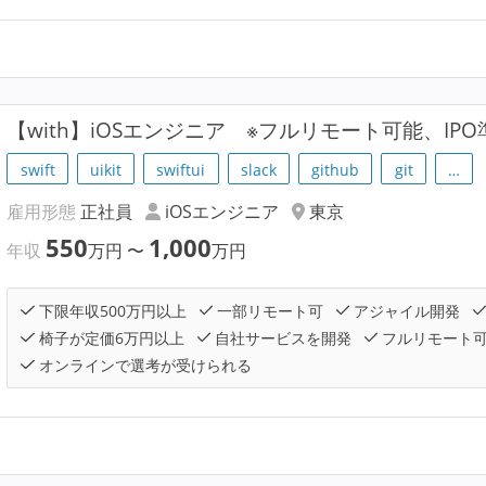
【with】iOSエンジニア ※フルリモート可能、IP
swift
uikit
swiftui
slack
github
git
…
雇用形態
正社員
iOSエンジニア
東京
550
1,000
年収
万円
〜
万円
下限年収500万円以上
一部リモート可
アジャイル開発
椅子が定価6万円以上
自社サービスを開発
フルリモート
オンラインで選考が受けられる