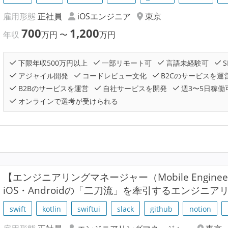
雇用形態
正社員
iOSエンジニア
東京
700
1,200
年収
万円
〜
万円
下限年収500万円以上
一部リモート可
言語未経験可
S
アジャイル開発
コードレビュー文化
B2Cのサービスを運
B2Bのサービスを運営
自社サービスを開発
週3〜5日稼働
オンラインで選考が受けられる
【エンジニアリングマネージャー（Mobile Engineer
iOS・Androidの「二刀流」を牽引するエンジニ
swift
kotlin
swiftui
slack
github
notion