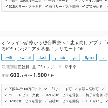
下限年収500万円以上
一部リモート可
アジャイル開発
B2Bのサービスを運営
自社サービスを開発
CTOがいる
オンライン診療から総合医療へ！患者向けアプリ「m
るiOSエンジニアを募集！／リモートOK
swift
swiftui
slack
github
git
figma
…
雇用形態
正社員
iOSエンジニア
東京
600
1,500
年収
万円
〜
万円
下限年収500万円以上
一部リモート可
言語未経験可
S
コードレビュー文化
B2Cのサービスを運営
椅子が定価6
B2Bのサービスを運営
自社サービスを開発
CTOがいる