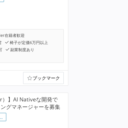
Ier在籍者歓迎
営
椅子が定価6万円以上
可
副業制度あり
ブックマーク
）】AI Nativeな開発で
アリングマネージャーを募集
…