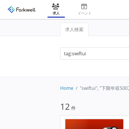
求人
イベント
求人検索
Home
"swiftui", "下限年収5
12
件