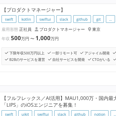
【プロダクトマネージャー】
swift
kotlin
swiftui
slack
github
git
…
雇用形態
正社員
プロダクトマネージャー
東京
500
1,000
年収
万円
〜
万円
下限年収500万円以上
一部リモート可
アジャイル開発
B2Bのサービスを運営
自社サービスを開発
CTOがいる
【フルフレックス／AI活用】MAU1,000万・国内
「LIPS」のiOSエンジニアを募集！
swift
uikit
swiftui
slack
github
notion