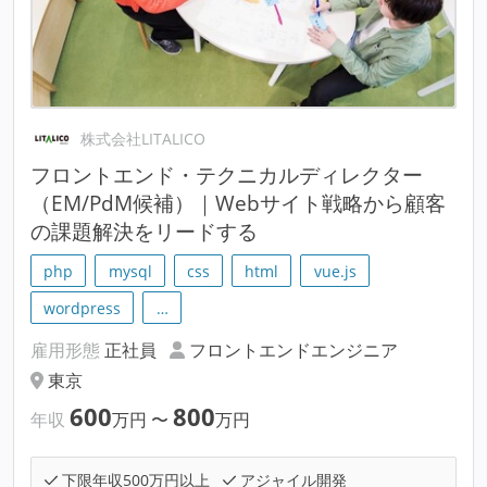
株式会社LITALICO
フロントエンド・テクニカルディレクター
（EM/PdM候補）｜Webサイト戦略から顧客
の課題解決をリードする
php
mysql
css
html
vue.js
wordpress
…
雇用形態
正社員
フロントエンドエンジニア
東京
600
800
年収
万円
〜
万円
下限年収500万円以上
アジャイル開発