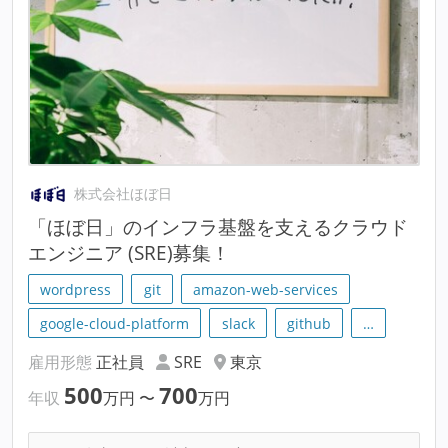
株式会社ほぼ日
「ほぼ日」のインフラ基盤を支えるクラウド
エンジニア (SRE)募集！
wordpress
git
amazon-web-services
google-cloud-platform
slack
github
…
雇用形態
正社員
SRE
東京
500
700
年収
万円
〜
万円