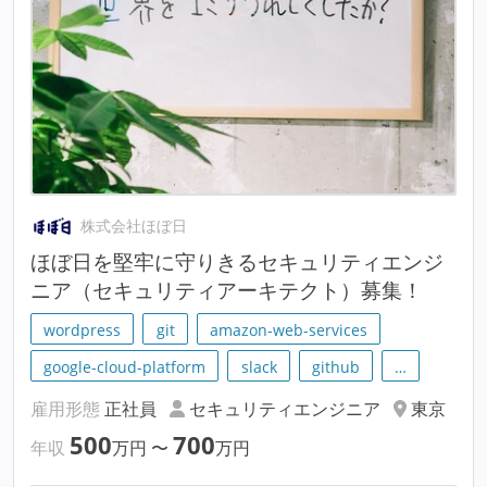
株式会社ほぼ日
ほぼ日を堅牢に守りきるセキュリティエンジ
ニア（セキュリティアーキテクト）募集！
wordpress
git
amazon-web-services
google-cloud-platform
slack
github
…
雇用形態
正社員
セキュリティエンジニア
東京
500
700
年収
万円
〜
万円