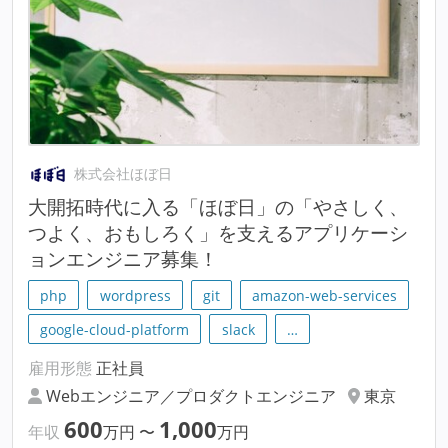
株式会社ほぼ日
大開拓時代に入る「ほぼ日」の「やさしく、
つよく、おもしろく」を支えるアプリケーシ
ョンエンジニア募集！
php
wordpress
git
amazon-web-services
google-cloud-platform
slack
…
雇用形態
正社員
Webエンジニア／プロダクトエンジニア
東京
600
1,000
年収
万円
〜
万円