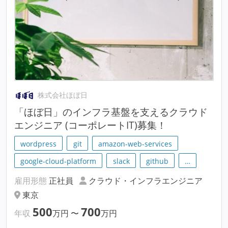
株式会社ほぼ日
「ほぼ日」のインフラ基盤を支えるクラウド
エンジニア (コーポレートIT)募集！
wordpress
git
amazon-web-services
google-cloud-platform
slack
github
…
雇用形態
正社員
クラウド・インフラエンジニア
東京
500
700
年収
万円
〜
万円