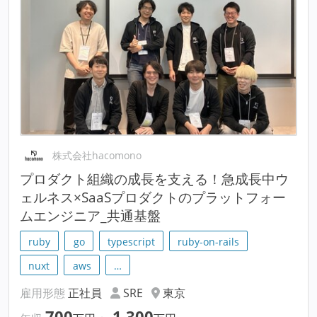
株式会社hacomono
プロダクト組織の成長を支える！急成長中ウ
ェルネス×SaaSプロダクトのプラットフォー
ムエンジニア_共通基盤
ruby
go
typescript
ruby-on-rails
nuxt
aws
…
雇用形態
正社員
SRE
東京
700
1,300