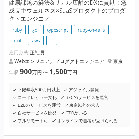
健康課題の解決&リアル店舗のDXに貢献！急
成長中ウェルネス×SaaSプロダクトのプロダ
クトエンジニア
ruby
go
typescript
ruby-on-rails
nuxt
aws
…
雇用形態
正社員
Webエンジニア／プロダクトエンジニア
東京
900
1,500
年収
万円
〜
万円
下限年収500万円以上
アジャイル開発
コードレビュー文化
B2Cのサービスを運営
B2Bのサービスを運営
東京以外の求人
自社サービスを開発
CTOがいる
フルリモート可
オンラインで選考が受けられる