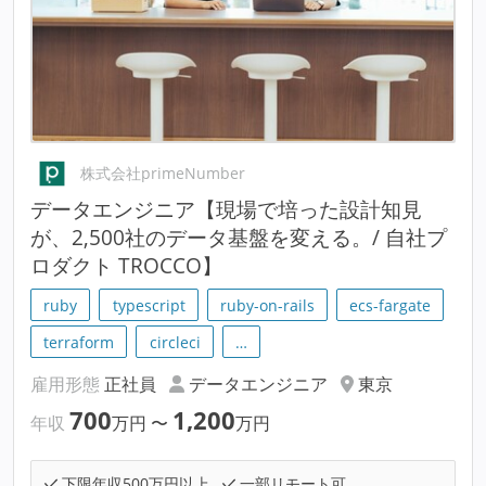
株式会社primeNumber
データエンジニア【現場で培った設計知見
が、2,500社のデータ基盤を変える。/ 自社プ
ロダクト TROCCO】
ruby
typescript
ruby-on-rails
ecs-fargate
terraform
circleci
…
雇用形態
正社員
データエンジニア
東京
700
1,200
年収
万円
〜
万円
下限年収500万円以上
一部リモート可