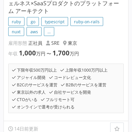
ェルネス×SaaSプロダクトのプラットフォー
ム アーキテクト
ruby
go
typescript
ruby-on-rails
nuxt
aws
…
雇用形態
正社員
SRE
東京
1,000
1,700
年収
万円
〜
万円
下限年収500万円以上
上限年収1000万円以上
アジャイル開発
コードレビュー文化
B2Cのサービスを運営
B2Bのサービスを運営
東京以外の求人
自社サービスを開発
CTOがいる
フルリモート可
オンラインで選考が受けられる
14日前更新