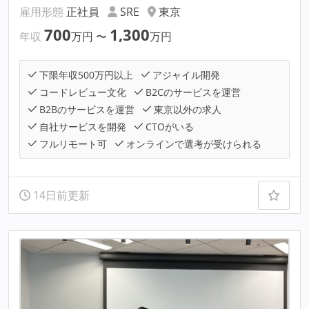
雇用形態
正社員
SRE
東京
700
1,300
年収
万円
〜
万円
下限年収500万円以上
アジャイル開発
コードレビュー文化
B2Cのサービスを運営
B2Bのサービスを運営
東京以外の求人
自社サービスを開発
CTOがいる
フルリモート可
オンラインで選考が受けられる
14日前更新