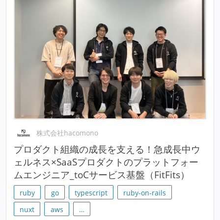
株式会社hacomono
プロダクト組織の成長を支える！急成長中ウ
ェルネス×SaaSプロダクトのプラットフォー
ムエンジニア_toCサービス基盤（FitFits）
ruby
go
typescript
ruby-on-rails
nuxt
aws
…