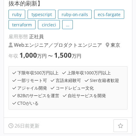
抜本的刷新】
ruby
typescript
ruby-on-rails
ecs-fargate
terraform
circleci
…
雇用形態
正社員
Webエンジニア／プロダクトエンジニア
東京
1,000
1,500
年収
万円
〜
万円
下限年収500万円以上
上限年収1000万円以上
一部リモート可
言語未経験可
SIer在籍者歓迎
アジャイル開発
コードレビュー文化
B2Bのサービスを運営
自社サービスを開発
CTOがいる
26日前更新