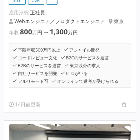
nuxt
aws
…
雇用形態
正社員
Webエンジニア／プロダクトエンジニア
東京
800
1,300
年収
万円
〜
万円
下限年収500万円以上
アジャイル開発
コードレビュー文化
B2Cのサービスを運営
B2Bのサービスを運営
東京以外の求人
自社サービスを開発
CTOがいる
フルリモート可
オンラインで選考が受けられる
14日前更新