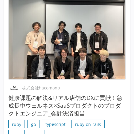
株式会社hacomono
健康課題の解決&リアル店舗のDXに貢献！急
成長中ウェルネス×SaaSプロダクトのプロダ
クトエンジニア_会計決済担当
ruby
go
typescript
ruby-on-rails