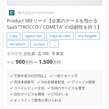
株式会社primeNumber
Product SREリード【企業のデータを預かる
SaaS ”TROCCO / COMETA” の信頼性を担う】
ruby
typescript
ruby-on-rails
ecs-fargate
terraform
circleci
…
雇用形態
正社員
SRE
東京
900
1,500
年収
万円
〜
万円
下限年収500万円以上
一部リモート可
言語未経験可
SIer在籍者歓迎
アジャイル開発
コードレビュー文化
B2Bのサービスを運営
自社サービスを開発
CTOがいる
オンラインで選考が受けられる