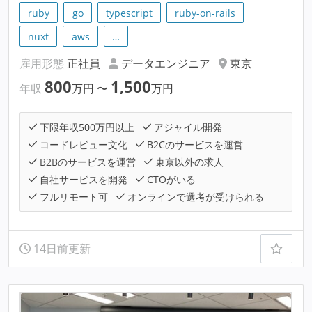
ruby
go
typescript
ruby-on-rails
nuxt
aws
…
雇用形態
正社員
データエンジニア
東京
800
1,500
年収
万円
〜
万円
下限年収500万円以上
アジャイル開発
コードレビュー文化
B2Cのサービスを運営
B2Bのサービスを運営
東京以外の求人
自社サービスを開発
CTOがいる
フルリモート可
オンラインで選考が受けられる
14日前更新