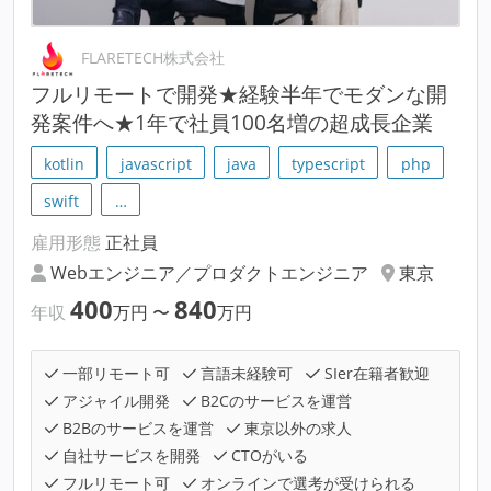
FLARETECH株式会社
フルリモートで開発★経験半年でモダンな開
発案件へ★1年で社員100名増の超成長企業
kotlin
javascript
java
typescript
php
swift
…
雇用形態
正社員
Webエンジニア／プロダクトエンジニア
東京
400
840
年収
万円
〜
万円
一部リモート可
言語未経験可
SIer在籍者歓迎
アジャイル開発
B2Cのサービスを運営
B2Bのサービスを運営
東京以外の求人
自社サービスを開発
CTOがいる
フルリモート可
オンラインで選考が受けられる