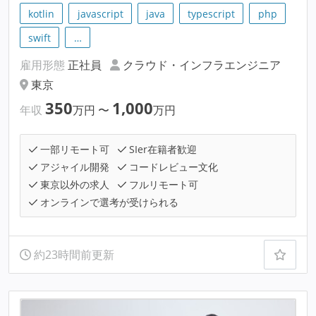
kotlin
javascript
java
typescript
php
swift
…
雇用形態
正社員
クラウド・インフラエンジニア
東京
350
1,000
年収
万円
〜
万円
一部リモート可
SIer在籍者歓迎
アジャイル開発
コードレビュー文化
東京以外の求人
フルリモート可
オンラインで選考が受けられる
約23時間前更新