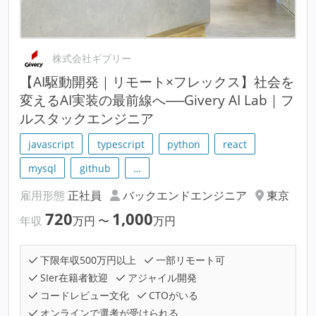
株式会社ギブリー
【AI駆動開発｜リモート×フレックス】社会を
変えるAI実装の最前線へ──Givery AI Lab｜フ
ルスタックエンジニア
javascript
typescript
python
react
mysql
github
…
雇用形態
正社員
バックエンドエンジニア
東京
720
1,000
年収
万円
〜
万円
下限年収500万円以上
一部リモート可
SIer在籍者歓迎
アジャイル開発
コードレビュー文化
CTOがいる
オンラインで選考が受けられる