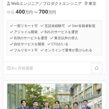
Webエンジニア／プロダクトエンジニア
東京
400
700
年収
万円
〜
万円
一部リモート可
言語未経験可
SIer在籍者歓迎
アジャイル開発
B2Cのサービスを運営
B2Bのサービスを運営
東京以外の求人
自社サービスを開発
CTOがいる
フルリモート可
オンラインで選考が受けられる
8ヶ月前更新