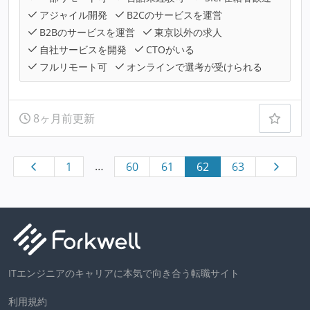
アジャイル開発
B2Cのサービスを運営
B2Bのサービスを運営
東京以外の求人
自社サービスを開発
CTOがいる
フルリモート可
オンラインで選考が受けられる
8ヶ月前更新
…
1
60
61
62
63
ITエンジニアのキャリアに本気で向き合う転職サイト
利用規約