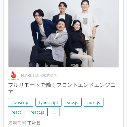
FLARETECH株式会社
フルリモートで働くフロントエンドエンジニ
ア
javascript
typescript
vue.js
nuxt.js
react
react.js
…
雇用形態
正社員