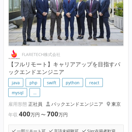
FLARETECH株式会社
【フルリモート】キャリアアップを目指すバ
ックエンドエンジニア
java
php
swift
python
react
mysql
…
雇用形態
正社員
バックエンドエンジニア
東京
400
700
年収
万円
〜
万円
一部リモート可
言語未経験可
SIer在籍者歓迎