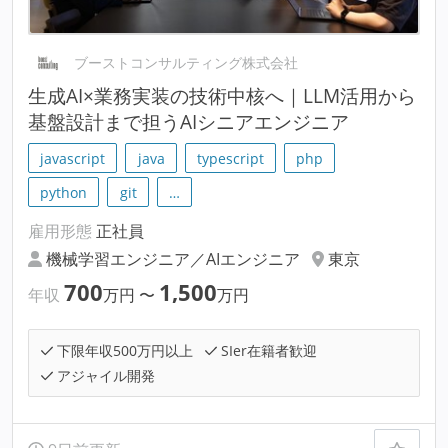
ブーストコンサルティング株式会社
生成AI×業務実装の技術中核へ｜LLM活用から
基盤設計まで担うAIシニアエンジニア
javascript
java
typescript
php
python
git
…
雇用形態
正社員
機械学習エンジニア／AIエンジニア
東京
700
1,500
年収
万円
〜
万円
下限年収500万円以上
SIer在籍者歓迎
アジャイル開発