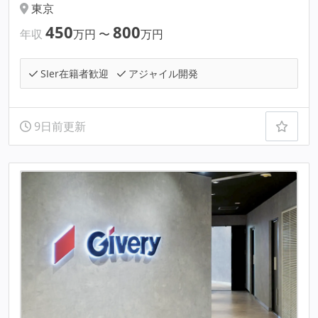
東京
450
800
年収
万円
〜
万円
SIer在籍者歓迎
アジャイル開発
9日前更新