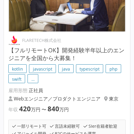
FLARETECH株式会社
【フルリモートOK】開発経験半年以上のエン
ジニアを全国から大募集！
kotlin
javascript
java
typescript
php
swift
…
雇用形態
正社員
Webエンジニア／プロダクトエンジニア
東京
420
840
年収
万円
〜
万円
一部リモート可
言語未経験可
SIer在籍者歓迎
アジャイル開発
B2Cのサービスを運営