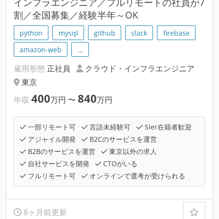
インフラエンジニア／フルリモートの社員が7
割／全国募集／経験半年～OK
python
mysql
github
slack
firebase
amazon-web
…
雇用形態
正社員
クラウド・インフラエンジニア
東京
400
840
年収
万円
〜
万円
一部リモート可
言語未経験可
SIer在籍者歓迎
アジャイル開発
B2Cのサービスを運営
B2Bのサービスを運営
東京以外の求人
自社サービスを開発
CTOがいる
フルリモート可
オンラインで選考が受けられる
8ヶ月前更新