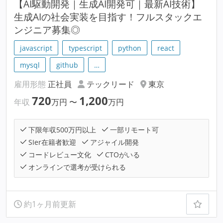
【AI駆動開発｜生成AI開発可｜最新AI技術】
生成AIの社会実装を目指す！フルスタックエ
ンジニア募集◎
javascript
typescript
python
react
mysql
github
…
雇用形態
正社員
テックリード
東京
720
1,200
年収
万円
〜
万円
下限年収500万円以上
一部リモート可
SIer在籍者歓迎
アジャイル開発
コードレビュー文化
CTOがいる
オンラインで選考が受けられる
約1ヶ月前更新