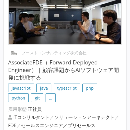
ブーストコンサルティング株式会社
AssociateFDE（ Forward Deployed
Engineer）｜顧客課題からAIソフトウェア開
発に挑戦する
javascript
java
typescript
php
python
git
…
雇用形態
正社員
ITコンサルタント／ソリューションアーキテクト／
FDE／セールスエンジニア／プリセールス