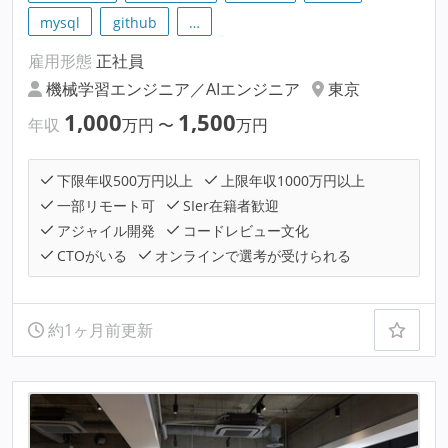
mysql
github
…
雇用形態
正社員
機械学習エンジニア／AIエンジニア
東京
1,000
1,500
年収
万円
〜
万円
下限年収500万円以上
上限年収1000万円以上
一部リモート可
SIer在籍者歓迎
アジャイル開発
コードレビュー文化
CTOがいる
オンラインで選考が受けられる
約1ヶ月前更新