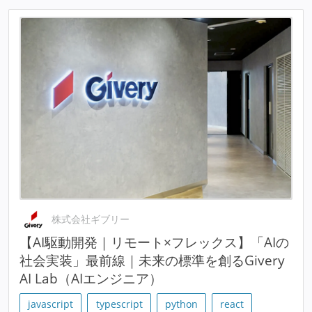
株式会社ギブリー
【AI駆動開発｜リモート×フレックス】「AIの
社会実装」最前線｜未来の標準を創るGivery
AI Lab（AIエンジニア）
javascript
typescript
python
react