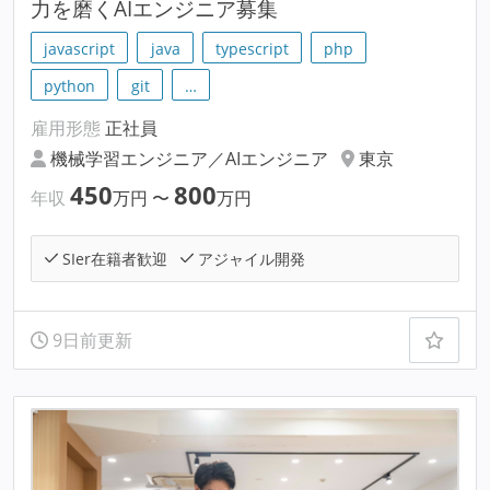
力を磨くAIエンジニア募集
javascript
java
typescript
php
python
git
…
雇用形態
正社員
機械学習エンジニア／AIエンジニア
東京
450
800
年収
万円
〜
万円
SIer在籍者歓迎
アジャイル開発
9日前更新