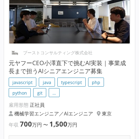
ブーストコンサルティング株式会社
元ヤフーCEO小澤直下で挑むAI実装｜事業成
長まで担うAIシニアエンジニア募集
javascript
java
typescript
php
python
git
…
雇用形態
正社員
機械学習エンジニア／AIエンジニア
東京
700
1,500
年収
万円
〜
万円