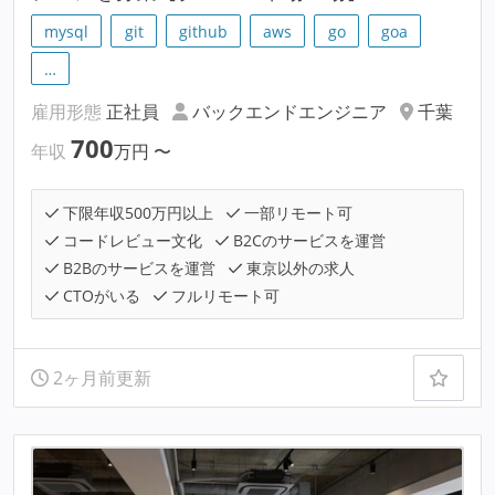
mysql
git
github
aws
go
goa
…
雇用形態
正社員
バックエンドエンジニア
千葉
700
年収
万円
〜
下限年収500万円以上
一部リモート可
コードレビュー文化
B2Cのサービスを運営
B2Bのサービスを運営
東京以外の求人
CTOがいる
フルリモート可
2ヶ月前更新