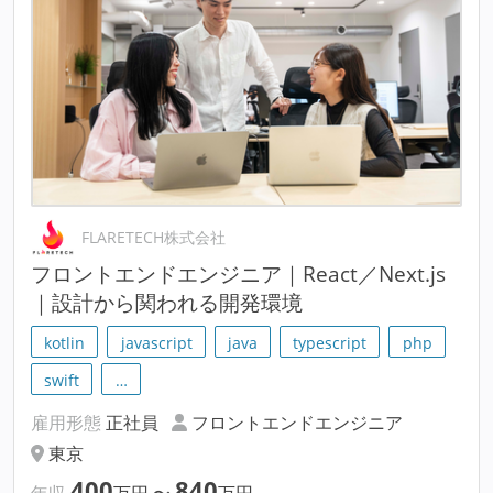
FLARETECH株式会社
フロントエンドエンジニア｜React／Next.js
｜設計から関われる開発環境
kotlin
javascript
java
typescript
php
swift
…
雇用形態
正社員
フロントエンドエンジニア
東京
400
840
年収
万円
〜
万円