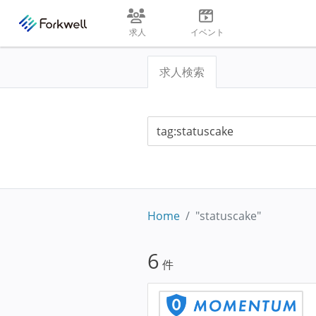
求人
イベント
求人検索
Home
"statuscake"
6
件