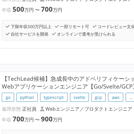
500
700
年収
万円
〜
万円
下限年収500万円以上
一部リモート可
コードレビュー文
自社サービスを開発
オンラインで選考が受けられる
【TechLead候補】急成長中のアドベリフィケーシ
Webアプリケーションエンジニア【Go/Svelte/GCP
go
python
typescript
svelte
gcp
aws
…
雇用形態
正社員
Webエンジニア／プロダクトエンジニア
700
900
年収
万円
〜
万円