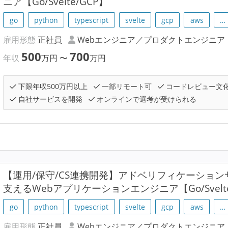
ニア【Go/Svelte/GCP】
go
python
typescript
svelte
gcp
aws
…
雇用形態
正社員
Webエンジニア／プロダクトエンジニア
500
700
年収
万円
〜
万円
下限年収500万円以上
一部リモート可
コードレビュー文
自社サービスを開発
オンラインで選考が受けられる
【運用/保守/CS連携開発】アドベリフィケーショ
支えるWebアプリケーションエンジニア【Go/Svelte
go
python
typescript
svelte
gcp
aws
…
雇用形態
正社員
Webエンジニア／プロダクトエンジニア