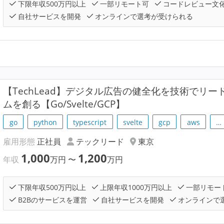
下限年収500万円以上
一部リモート可
コードレビュー文
自社サービスを開発
オンラインで選考が受けられる
【TechLead】デジタル広告の健全化を技術でリ
ムを創る【Go/Svelte/GCP】
go
python
typescript
svelte
gcp
aws
…
雇用形態
正社員
テックリード
東京
1,000
1,200
年収
万円
〜
万円
下限年収500万円以上
上限年収1000万円以上
一部リモー
B2Bのサービスを運営
自社サービスを開発
オンラインで