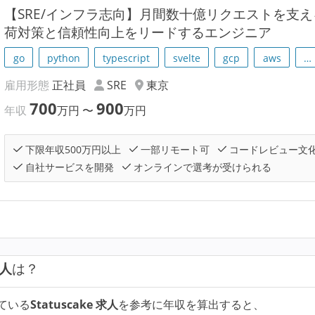
【SRE/インフラ志向】月間数十億リクエストを支える
荷対策と信頼性向上をリードするエンジニア
go
python
typescript
svelte
gcp
aws
…
雇用形態
正社員
SRE
東京
700
900
年収
万円
〜
万円
下限年収500万円以上
一部リモート可
コードレビュー文
自社サービスを開発
オンラインで選考が受けられる
求人
は？
ている
Statuscake 求人
を参考に年収を算出すると、