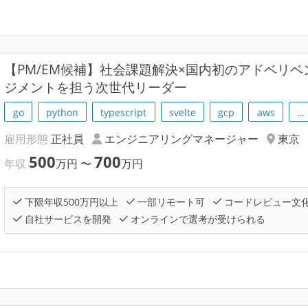
【PM/EM候補】社会課題解決×国内初のアドベリ
ジメントを担う次世代リーダー
go
python
typescript
svelte
gcp
aws
…
雇用形態
正社員
エンジニアリングマネージャー
東京
500
700
年収
万円
〜
万円
下限年収500万円以上
一部リモート可
コードレビュー文
自社サービスを開発
オンラインで選考が受けられる