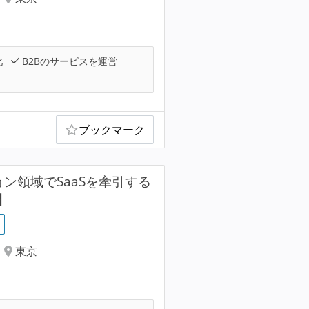
化
B2Bのサービスを運営
ブックマーク
ョン領域でSaaSを牽引する
】
東京