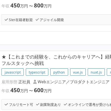
450
800
年収
万円
〜
万円
SIer在籍者歓迎
アジャイル開発
★【これまでの経験を、これからのキャリアへ】経
フルスタックへ挑戦
javascript
typescript
python
vue.js
nuxt.js
雇用形態
正社員
Webエンジニア／プロダクトエンジニア
450
600
年収
万円
〜
万円
フルリモート可
副業制度あり
オンラインで選考が受けら