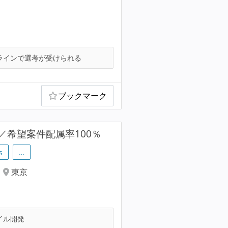
ラインで選考が受けられる
ブックマーク
／希望案件配属率100％
s
…
東京
イル開発