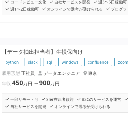
コードレビュー文化
自社サービスを開発
週3〜5日稼働可
週1〜2日稼働可
オンラインで選考が受けられる
プログラ
【データ抽出担当者】生損保向け
python
slack
sql
windows
confluence
zoo
雇用形態
正社員
データエンジニア
東京
450
900
年収
万円
〜
万円
一部リモート可
SIer在籍者歓迎
B2Cのサービスを運営
自社サービスを開発
オンラインで選考が受けられる