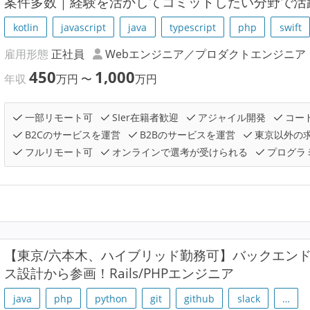
案件多数｜経験を活かしてコミットしたい分野で活
kotlin
javascript
java
typescript
php
swift
雇用形態
正社員
Webエンジニア／プロダクトエンジニア
450
1,000
年収
万円
〜
万円
一部リモート可
SIer在籍者歓迎
アジャイル開発
コー
B2Cのサービスを運営
B2Bのサービスを運営
東京以外の
フルリモート可
オンラインで選考が受けられる
プログラ
【東京/六本木、ハイブリッド勤務可】バックエン
ス設計から参画！Rails/PHPエンジニア
java
php
python
git
github
slack
…