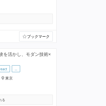
ブックマーク
験を活かし、モダン技術×
react
…
東京
れる