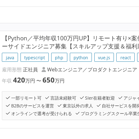
【Python／平均年収100万円UP】リモート有り
ーサイドエンジニア募集【スキルアップ支援＆福利
java
typescript
php
python
vue.js
react
雇用形態
正社員
Webエンジニア／プロダクトエンジニア
420
650
年収
万円
〜
万円
一部リモート可
言語未経験可
SIer在籍者歓迎
アジャ
B2Bのサービスを運営
東京以外の求人
自社サービスを開
オンラインで選考が受けられる
プログラミングスクール卒業