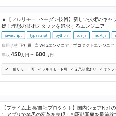
★【フルリモート×モダン技術】新しい技術のキャ
援！理想の技術スタックを追求するエンジニア
javascript
typescript
python
vue.js
nuxt.js
雇用形態
正社員
Webエンジニア／プロダクトエンジニア
450
600
年収
万円
〜
万円
一部リモート可
フルリモート可
副業制度あり
オンラ
【プライム上場/自社プロダクト】国内シェアNo1
けアプリで業界の変革を実現！AI駆動開発を最前