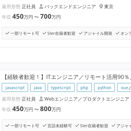
雇用形態
正社員
バックエンドエンジニア
東京
450
700
年収
万円
〜
万円
一部リモート可
SIer在籍者歓迎
アジャイル開発
オン
【経験者歓迎！】ITエンジニア／リモート活用90％
javascript
java
typescript
php
python
vue.j
雇用形態
正社員
Webエンジニア／プロダクトエンジニア
450
800
年収
万円
〜
万円
一部リモート可
言語未経験可
SIer在籍者歓迎
アジャ