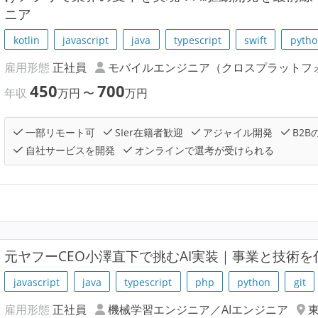
ニア
kotlin
javascript
java
typescript
swift
pytho
雇用形態
正社員
モバイルエンジニア（クロスプラットフ
450
700
年収
万円
〜
万円
一部リモート可
SIer在籍者歓迎
アジャイル開発
B2B
自社サービスを開発
オンラインで選考が受けられる
元ヤフーCEO小澤直下で挑むAI実装｜事業と技術を
javascript
java
typescript
php
python
git
雇用形態
正社員
機械学習エンジニア／AIエンジニア