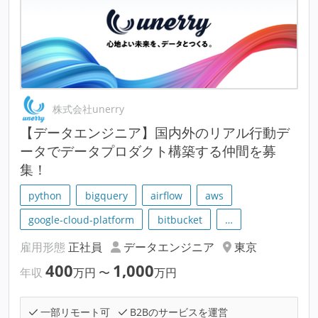
株式会社unerry
【データエンジニア】国内外のリアル行動デ
ータでデータプロダクト構築する仲間を募
集！
python
bigquery
airflow
aws
google-cloud-platform
bitbucket
…
雇用形態
正社員
データエンジニア
東京
400
1,000
年収
万円
〜
万円
一部リモート可
B2Bのサービスを運営