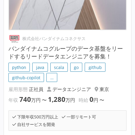
株式会社バンダイナムコネクサス
バンダイナムコグループのデータ基盤をリー
ドするリードデータエンジニアを募集！
python
java
scala
go
github
github-copilot
…
雇用形態
正社員
データエンジニア
東京
740
1,280
0
年収
万円
〜
万円
時給
円
〜
下限年収500万円以上
一部リモート可
自社サービスを開発