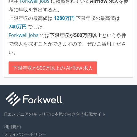
現在
Forkwell Jobs
に掲載されている
Airflow 求人
を参
考に年収を算出すると、
上限年収の最高値は
1280
万円
下限年収の最高値は
740
万円
でした。
Forkwell Jobs
では
下限年収が500万円以上
という条件
で求人を探すことができますので、ぜひご活用くださ
い。
下限年収が500万以上の Airflow 求人
ITエンジニアのキャリアに本気で向き合う転職サイト
利用規約
プライバシーポリシー