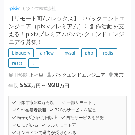
ピクシブ株式会社
【リモート可/フレックス】〈バックエンドエ
ンジニア（pixivプレミアム）〉創作活動を支
える！pixivプレミアムのバックエンドエンジ
ニアを募集！
bigquery
airflow
mysql
php
redis
react
…
雇用形態
正社員
バックエンドエンジニア
東京
552
920
年収
万円
〜
万円
下限年収500万円以上
一部リモート可
SIer在籍者歓迎
B2Cのサービスを運営
椅子が定価6万円以上
自社サービスを開発
CTOがいる
フルリモート可
オンラインで選考が受けられる