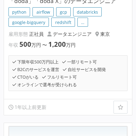
「doda」「doda X」のデータエンジニア
python
airflow
gcp
databricks
google-bigquery
redshift
…
雇用形態
正社員
データエンジニア
東京
500
1,200
年収
万円
〜
万円
下限年収500万円以上
一部リモート可
B2Cのサービスを運営
自社サービスを開発
CTOがいる
フルリモート可
オンラインで選考が受けられる
1年以上前更新