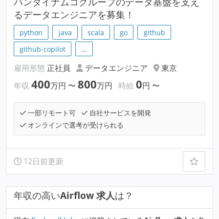
バンダイナムコグループのデータ基盤を支え
るデータエンジニアを募集！
python
java
scala
go
github
github-copilot
…
雇用形態
正社員
データエンジニア
東京
400
800
0
年収
万円
〜
万円
時給
円
〜
一部リモート可
自社サービスを開発
オンラインで選考が受けられる
12日前更新
年収の高い
Airflow 求人
は？